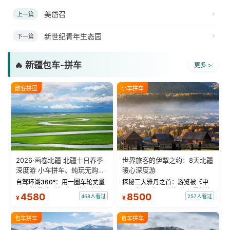
美岱召
上一篇
新世纪青年生态园
下一篇
🔥 新疆包车-拼车
更多 >
散客拼团
小车拼车
2026·画卷北疆 北疆十日春季
世界旅客的伊犁之约：8天北疆
深度游 小车拼车、纯玩无购
暖心深度游
物！
自驾环湖360°：用一圈车轮丈量
探秘三大雅丹之首：游览被《中
“大西洋最后一滴眼泪”的极致蔚
国国家地理》评选为“中国最美的
4580
8500
468人看过
257人看过
¥
¥
蓝。 赛湖旅拍：甄选多款风格服
三大雅丹”第一名的克拉玛依魔鬼
饰，9张精修美照，定格赛里木湖
城。 中国第一村：探访仅存的图
绝美瞬间。 赛湖坦克300跟车视
瓦人最大村落——禾木村，欣赏
包车拼车
包车拼车
频：专业摄影师...
晨雾与小木...