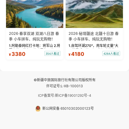
2026·春享双湖 双湖八日游 春
2026·秘境疆途 北疆十日游 春
季 小车拼车、纯玩无购物！
季 小车拼车、纯玩无购物！
1.阿勒泰网红打卡地：将军山 2.将
1.自驾环湖270°，用车轮丈量“大
军山落日缆车，体验雪都风光 3.
西洋最后一滴眼泪”的极致蔚蓝，
3380
4180
354人看过
4264人看过
¥
¥
将军山，夕阳派对，蹦迪party 4.
让雪山、花海与深邃湖水在转弯
自驾赛里木湖360°环湖 5.二进赛
间连成自由的画卷。 2.特别赠送
湖随心游，邂逅湖畔日出浪漫...
那拉提景区3公里内，落地窗三钻
民宿 3.那...
©新疆中旅国际旅行社有限公司版权所有
许可证号:L-XB-100013
ICP备案号:新ICP备19001292号-4
新公网安备 65010302000123号