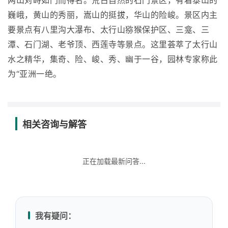
两山对峙如门而得名。荒古自然的石门景区，有着泰山的
巍峨，黄山的秀丽，嵩山的挺拔，华山的险峻。景区内主
要景点有八里沟大瀑布、太行山猕猴保护区、三龛、三
潭、石门湖、老爷顶、西莲寺等景点。这里荟萃了太行山
水之精华，集奇、险、峻、秀、幽于一谷，园林专家称此
为“亚洲一绝。
相关咨询与解答
正在加载最新问答...
我有疑问：