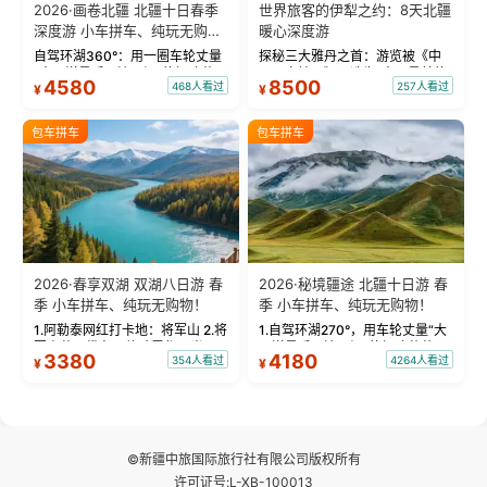
2026·画卷北疆 北疆十日春季
世界旅客的伊犁之约：8天北疆
深度游 小车拼车、纯玩无购
暖心深度游
物！
自驾环湖360°：用一圈车轮丈量
探秘三大雅丹之首：游览被《中
“大西洋最后一滴眼泪”的极致蔚
国国家地理》评选为“中国最美的
4580
8500
468人看过
257人看过
¥
¥
蓝。 赛湖旅拍：甄选多款风格服
三大雅丹”第一名的克拉玛依魔鬼
饰，9张精修美照，定格赛里木湖
城。 中国第一村：探访仅存的图
绝美瞬间。 赛湖坦克300跟车视
瓦人最大村落——禾木村，欣赏
包车拼车
包车拼车
频：专业摄影师...
晨雾与小木...
2026·春享双湖 双湖八日游 春
2026·秘境疆途 北疆十日游 春
季 小车拼车、纯玩无购物！
季 小车拼车、纯玩无购物！
1.阿勒泰网红打卡地：将军山 2.将
1.自驾环湖270°，用车轮丈量“大
军山落日缆车，体验雪都风光 3.
西洋最后一滴眼泪”的极致蔚蓝，
3380
4180
354人看过
4264人看过
¥
¥
将军山，夕阳派对，蹦迪party 4.
让雪山、花海与深邃湖水在转弯
自驾赛里木湖360°环湖 5.二进赛
间连成自由的画卷。 2.特别赠送
湖随心游，邂逅湖畔日出浪漫...
那拉提景区3公里内，落地窗三钻
民宿 3.那...
©新疆中旅国际旅行社有限公司版权所有
许可证号:L-XB-100013