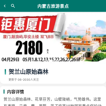
内蒙古旅游景点
贺兰山原始森林
更新于 06-20
30人关注
内容详情
贺兰山原始森林、花草芬芳，山壁陡峭，气势雄伟。这里