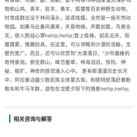
有香獐、马鹿、麝、黑鹳、蓝子鸡等18种国家重点保护动
物和山鸡、青羊、岩羊、黄羊、狐狸等百余种野生动物，
时常成群出没于林间溪头，追逐戏嬉，全然是一座天然动
物园。如果乌云暴风袭来，天昏地暗，声震如雷，鸟兽全
无，使人胆战心寒hellip;hellip;登上极峰，如走云天、宛
履霞雾、情趣别具，在这里，可以领略到沙漠的浩翰，戈
壁的宽广。而且，还可以欣赏到“大漠落日、“沙市蜃楼的
奇特景观。俯览群山，峰峦叠翠，林海滔滔，惊险、神
秘、粗犷、神奇的感觉涌入心中。 更有那漫漫历史长河
中，阿拉善边疆少数民族主体蒙古族，和硕特部落赶着勒
勒车和牛马羊群，游牧在戈壁夕阳下的情景hellip;hellip;
相关咨询与解答