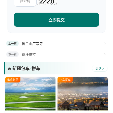
立即提交
贺兰山广宗寺
上一篇
赛汗塔拉
下一篇
🔥 新疆包车-拼车
更多 >
散客拼团
小车拼车