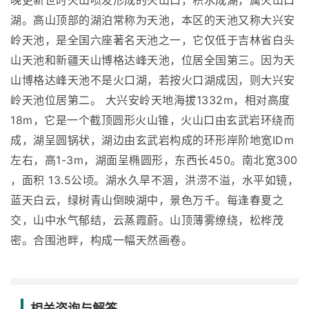
晚更新世时火山喷发形成的火山口，积水成湖，属火山口
湖。高山顶部的湖泊常称为天池，本区的天池又称大兴安
岭天池，是全国六座著名天池之一，它仅低于吉林省白头
山天池和新疆天山博格达峰天池，位居全国第三。因为天
山博格达峰天池不是火口湖，若按火口湖成因，则大兴安
岭天池位居第二。 大兴安岭天地海拔1332m，相对高度
18m，它是一个截顶圆形火山锥，火山口由玄武岩环绕而
成，湖呈圆锅状，湖边由玄武岩构成的环形岸阶地宽IDm
左右，高1-3m，湖面呈椭圆形，东西长450。南北宽300
，面积 13.5公顷。湖水久旱不涸，洪涝不溢，水平如镜，
蓝天白云，绿树青山倒映湖中，景色万千。每逢春夏之
交，山中水气郁结，云蒸霞蔚。山顶薄雾缭绕，松桦茂
密。合围池畔，构成一幅天然画卷。
相关咨询与解答