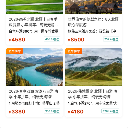
2026·画卷北疆 北疆十日春季
世界旅客的伊犁之约：8天北疆
深度游 小车拼车、纯玩无购
暖心深度游
物！
自驾环湖360°：用一圈车轮丈量
探秘三大雅丹之首：游览被《中
“大西洋最后一滴眼泪”的极致蔚
国国家地理》评选为“中国最美的
4580
8500
468人看过
257人看过
¥
¥
蓝。 赛湖旅拍：甄选多款风格服
三大雅丹”第一名的克拉玛依魔鬼
饰，9张精修美照，定格赛里木湖
城。 中国第一村：探访仅存的图
绝美瞬间。 赛湖坦克300跟车视
瓦人最大村落——禾木村，欣赏
包车拼车
包车拼车
频：专业摄影师...
晨雾与小木...
2026·春享双湖 双湖八日游 春
2026·秘境疆途 北疆十日游 春
季 小车拼车、纯玩无购物！
季 小车拼车、纯玩无购物！
1.阿勒泰网红打卡地：将军山 2.将
1.自驾环湖270°，用车轮丈量“大
军山落日缆车，体验雪都风光 3.
西洋最后一滴眼泪”的极致蔚蓝，
3380
4180
354人看过
4264人看过
¥
¥
将军山，夕阳派对，蹦迪party 4.
让雪山、花海与深邃湖水在转弯
自驾赛里木湖360°环湖 5.二进赛
间连成自由的画卷。 2.特别赠送
湖随心游，邂逅湖畔日出浪漫...
那拉提景区3公里内，落地窗三钻
民宿 3.那...