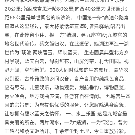
现为国家AAA级旅游景区。九城宫生态园东邻市区东胜
20公里;南距成吉思汗陵80公里;向西40公里为世珍园;北
距65公里是举世闻名的响沙湾。 中国第一条“高速公路秦
直道从这里经过，秦大将蒙恬筑直道时曾建驿站;昭君出
塞，在此停留小住，掘一方“嫱湖，建九座宫殿;九城宫的
地名世代流传。蔡文姬归汉，在此逗留，嫱湖边再造一湖
世传为“琰池;两块碧玉，辉映蓝天。 生态园属典型北方乡
村景观，蓝天白云，绿树鲜花，山屏河带，村舍田园。视
野开阔，空气新鲜。600人同时就餐的生态餐厅，豪华农
家别墅，古朴雅致的乡间农舍，自产自用的纯绿色食品，
应有尽有。儿童娱乐，动物观赏，划船垂钓，博物展览，
篝火晚会，地方戏曲表演，任游客自在清闲。 九城宫生态
园的宗旨是：为您提供优质的服务，让您解除满身疲惫，
让您拥有碧水蓝天之情怀。 一、水上乐园 这是九城宫最
具美丽的所在。两片湖水，一为“嫱湖，一为“琰池，曾为
王昭君和蔡文姬所开。千余年尘封土埋，今日重放异彩。