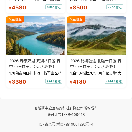
“大西洋最后一滴眼泪”的极致蔚
国国家地理》评选为“中国最美的
4580
8500
468人看过
257人看过
¥
¥
蓝。 赛湖旅拍：甄选多款风格服
三大雅丹”第一名的克拉玛依魔鬼
饰，9张精修美照，定格赛里木湖
城。 中国第一村：探访仅存的图
绝美瞬间。 赛湖坦克300跟车视
瓦人最大村落——禾木村，欣赏
包车拼车
包车拼车
频：专业摄影师...
晨雾与小木...
2026·春享双湖 双湖八日游 春
2026·秘境疆途 北疆十日游 春
季 小车拼车、纯玩无购物！
季 小车拼车、纯玩无购物！
1.阿勒泰网红打卡地：将军山 2.将
1.自驾环湖270°，用车轮丈量“大
军山落日缆车，体验雪都风光 3.
西洋最后一滴眼泪”的极致蔚蓝，
3380
4180
354人看过
4264人看过
¥
¥
将军山，夕阳派对，蹦迪party 4.
让雪山、花海与深邃湖水在转弯
自驾赛里木湖360°环湖 5.二进赛
间连成自由的画卷。 2.特别赠送
湖随心游，邂逅湖畔日出浪漫...
那拉提景区3公里内，落地窗三钻
民宿 3.那...
©新疆中旅国际旅行社有限公司版权所有
许可证号:L-XB-100013
ICP备案号:新ICP备19001292号-4