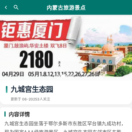
内蒙古旅游景点
九城宫生态园
更新于 06-20
253人关注
内容详情
九城宫生态园坐落于鄂尔多斯市东胜区罕台镇九成功村，