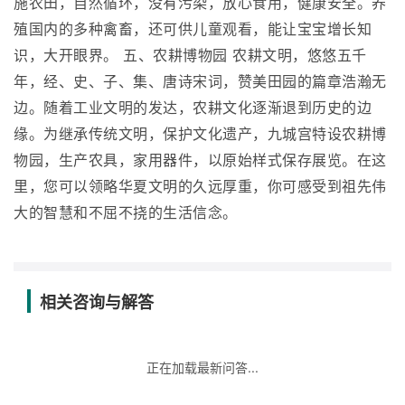
施农田，自然循环，没有污染，放心食用，健康安全。养
殖国内的多种禽畜，还可供儿童观看，能让宝宝增长知
识，大开眼界。 五、农耕博物园 农耕文明，悠悠五千
年，经、史、子、集、唐诗宋词，赞美田园的篇章浩瀚无
边。随着工业文明的发达，农耕文化逐渐退到历史的边
缘。为继承传统文明，保护文化遗产，九城宫特设农耕博
物园，生产农具，家用器件，以原始样式保存展览。在这
里，您可以领略华夏文明的久远厚重，你可感受到祖先伟
大的智慧和不屈不挠的生活信念。
相关咨询与解答
正在加载最新问答...