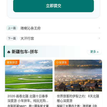
立即提交
喀喇沁亲王府
上一篇
大汗行宫
下一篇
🔥 新疆包车-拼车
更多 >
散客拼团
小车拼车
2026·画卷北疆 北疆十日春季
世界旅客的伊犁之约：8天北疆
深度游 小车拼车、纯玩无购
暖心深度游
物！
自驾环湖360°：用一圈车轮丈量
探秘三大雅丹之首：游览被《中