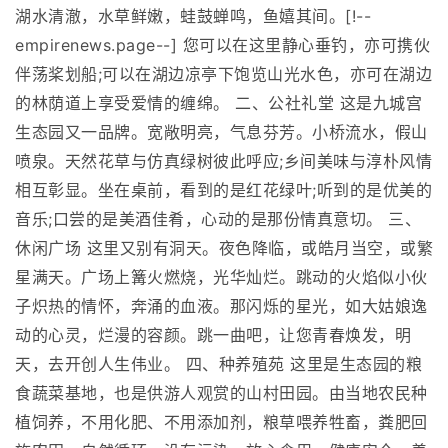
湖水清澈，水草鲜嫩，蛙鼓蝉鸣，鱼嬉其间。[!--
empirenews.page--] 您可以在这里静心垂钓，亦可携伙
伴荡桨划船;可以在湖边凉亭下饱览山光水色，亦可在湖边
的林荫道上享受爱情的缠绵。 二、公社礼堂 这是九城宫
生态园又一品牌。宽敞明亮，气息芬芳。小桥流水，假山
喷泉。天然花草与仿真绿树彼此呼应;乡间美味与淳朴风情
相互彰显。坐在桌前，看到的是红花绿叶;听到的是优美的
音乐;口尝的是美酒佳肴，心动的是那份情真意切。 三、
休闲广场 这里又别有洞天。夜色降临，或皓月当空，或繁
星满天。广场上篝火燃烧，光华灿烂。跳动的火焰似小伙
子炽热的情怀，奔涌的血液。那闪烁的星光，如大姑娘逸
动的心灵，烂漫的容颜。跳一曲吧，让您青春焕发，明
天，去开创人生伟业。 四、种养殖苑 这里是生态园的粮
食蔬菜基地，也是供游人观赏的山村田园。由当地农民种
植饲养，不用化肥、不用添加剂，粮草喂养牲畜，粪肥回