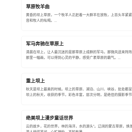
草原牧羊曲
黄昏的坝上草原，一个牧羊人正赶着一大群羊在放牧，上百头羊紧紧
音和牧人的吆喝。...
军马奔驰在草原上
清晨在坝上，让人最沉迷的是那草原上成群的军马，那微风送来阵阵
那里一幅画，可以得到心灵的平静，感受广袤草原的霸气。...
重上坝上
秋天是坝上最美的时候。坝上的草原、湖泊、山川、峡谷，处处都呈
坝上的秋天，收获的季节，彩色丰富，层次分明，是绝佳的摄影季节。.
绝美坝上漫步童话世界
云的故乡，花的世界，林的海洋，水的源头”。辽阔的蒙古草原，焕