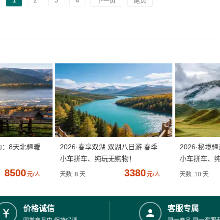
1
2
3
4
下一页
尾页
约：8天北疆暖
2026·春享双湖 双湖八日游 春季
2026·秘境
小车拼车、纯玩无购物！
小车拼车、
8500
3380
元/人
天数: 8 天
元/人
天数: 10 天
价格诚信
客服专属