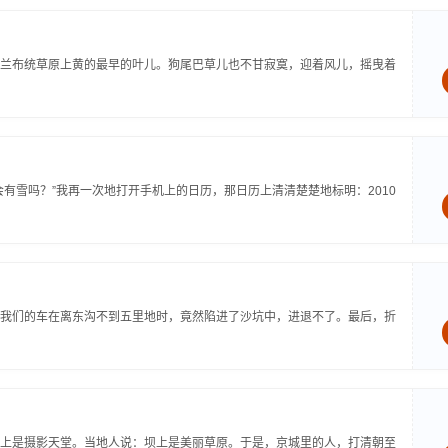
兰布统草原上黄的最早的叶儿。狗尾巴草儿也不甘寂寞，迎着风儿，摇曳着
有雪吗？”我再一次地打开手机上的日历，那日历上清清楚楚地标明：2010
我们的车在离东沟不到五里地时，竟然陷进了沙坑中，进退不了。最后，折
上是摄影天堂。当地人说：坝上是美丽草原。于是，京城里的人，打清朝至