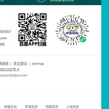
专员
资深客服,量身定制
15557
.com
065
情链接
|
意见建议
|
sitemap
001292号-4
ur@xjlxw.com
新疆总站
青海旅游
西藏旅游
上海旅游
|
|
|
|
|