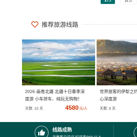
275
首页
推荐旅游线路
2026·画卷北疆 北疆十日春季深
世界旅客的伊犁之
度游 小车拼车、纯玩无购物！
心深度游
4580
天数: 10 天
元/人
天数: 8 天
线路成熟