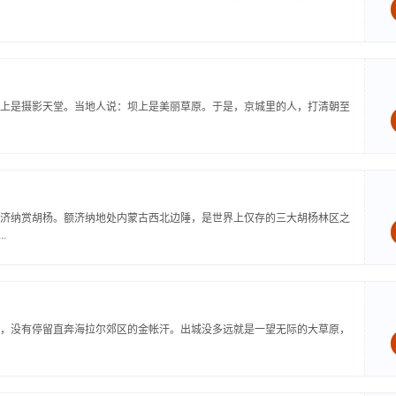
上是摄影天堂。当地人说：坝上是美丽草原。于是，京城里的人，打清朝至
济纳赏胡杨。额济纳地处内蒙古西北边陲，是世界上仅存的三大胡杨林区之
.
，没有停留直奔海拉尔郊区的金帐汗。出城没多远就是一望无际的大草原，