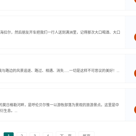
海拉尔，然后朋友开车把我们一行人送到满洲里，记得那次大口喝酒、大口
与路边的风景追逐、路过、相遇、消失......一切是这样不可思议的美好！...
称的莫日格勒河畔，是呼伦贝尔惟一以游牧部落为景观的旅游景点。这里是中
生息。...