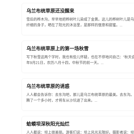
乌兰布统草原还没醒来
雪后的桦木沟，早早地把桦树叶儿染成了金黄。这儿的桦树叶儿是乌
纤细的身子，晒在了阳光的沐浴里，是那样的惬意和甜蜜。...
乌兰布统草原上的第一场秋雪
写下秋雪这两个字时，我也有些儿怀疑，也在不停地问自己：“秋天会
年9月21日，农历八月十四，中秋节的前一天。...
乌兰布统草原的诱惑
人人都会告诉你：去东沟吧，那儿是乌兰布统草原的最美。去东沟。
腾了一个多小时，才将车从沙坑退了出来。...
蛤蟆坝深秋阳光灿烂
人人都说：坝上很美丽。游客们说：坝上风光无限好。摄影者说：坝