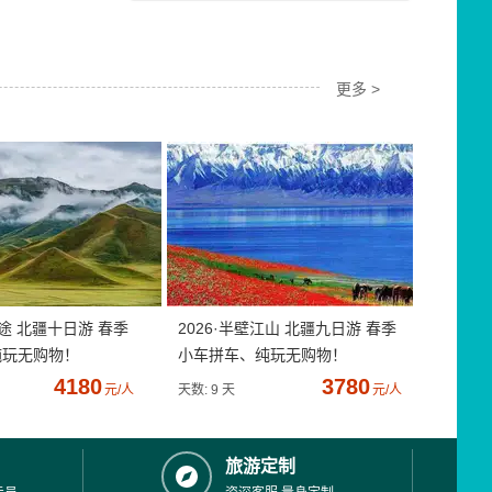
更多 >
疆途 北疆十日游 春季
2026·半壁江山 北疆九日游 春季
纯玩无购物！
小车拼车、纯玩无购物！
4180
3780
元/人
天数: 9 天
元/人
旅游定制