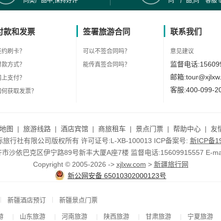
同类产品中,保持好评
同一产品,同一客服
付款和发票
签署旅游合同
联系我们
签约刷卡？
可以不签合同吗？
意见建议
监督电话:156099
付款方式？
能传真签合同吗？
邮箱:tour@xjlxw
网上支付？
客服:400-099-2
如何获取发票？
地图
|
旅游线路
|
酒店宾馆
|
商旅租车
|
景点门票
|
帮助中心
|
友
行社有限公司版权所有 许可证号:L-XB-100013 ICP备案号:
新ICP备19
依巴克区伊宁路89号新丰大厦A座7楼 监督电话:15609915557 E-mail:to
Copyright © 2005-2026 ->
xjlxw.com
>
新疆旅行网
新公网安备 65010302000123号
|
|
新疆酒店预订
新疆景点门票
游
山东旅游
河南旅游
陕西旅游
甘肃旅游
宁夏旅游
|
|
|
|
|