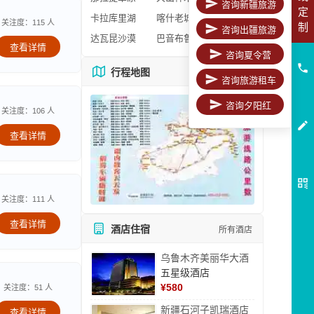
咨询新疆旅游
定
卡拉库里湖
喀什老城区
关注度：115 人
制
咨询出疆旅游
达瓦昆沙漠
巴音布鲁克
查看详情
咨询夏令营
行程地图
更多地图
咨询旅游租车
咨询夕阳红
关注度：106 人
查看详情
关注度：111 人
查看详情
酒店住宿
所有酒店
乌鲁木齐美丽华大酒
五星级酒店
¥
580
关注度：51 人
新疆石河子凯瑞酒店
查看详情