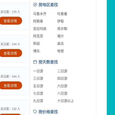
按地区查找
关注度：170 人
乌鲁木齐
吐鲁番
查看详情
阿勒泰
伊犁
克拉玛依
库尔勒
阿克苏
喀什
和田
昌吉
关注度：219 人
博乐
哈密
查看详情
按天数查找
一日游
二日游
关注度：194 人
三日游
四日游
查看详情
五日游
六日游
七日游
八日游
九日游
十日游以上
关注度：132 人
按价格查找