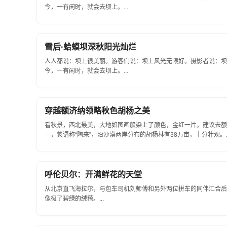
今，一有闲时，就会去坝上。...
雪后·蛤蟆坝深秋阳光灿烂
人人都说：坝上很美丽。游客们说：坝上风光无限好。摄影者说：坝
今，一有闲时，就会去坝上。...
穿越额济纳领略秋色胡杨之美
看秋景，西北最美，大地如图画般染上了颜色，金红一片。建议去额
一，蒙语称“陶来”，沿沙漠两岸分布的胡杨林有38万亩，十分壮观。..
呼伦贝尔：开满鲜花的天堂
从北京直飞海拉尔，与包车司机刘师傅和另外两位拼车的同伴汇合后
像极了碧绿的绒毯。...