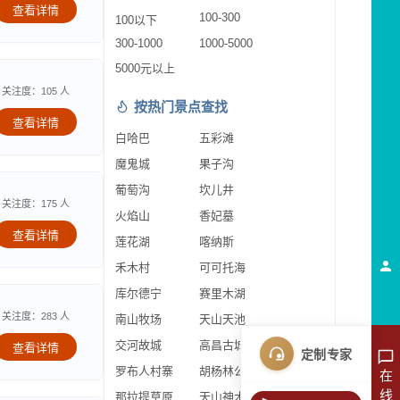
查看详情
100-300
100以下
300-1000
1000-5000
5000元以上
关注度：105 人
按热门景点查找
查看详情
白哈巴
五彩滩
魔鬼城
果子沟
葡萄沟
坎儿井
关注度：175 人
火焰山
香妃墓
查看详情
莲花湖
喀纳斯
禾木村
可可托海
库尔德宁
赛里木湖
关注度：283 人
南山牧场
天山天池
交河故城
高昌古城
查看详情
定制专家
罗布人村寨
胡杨林公园
在
线
那拉提草原
天山神木园