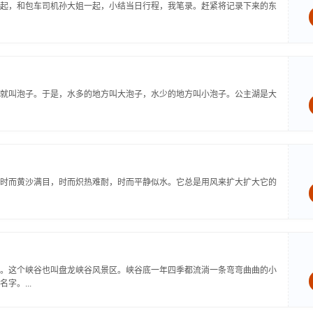
起，和包车司机孙大姐一起，小结当日行程，我笔录。赶紧将记录下来的东
就叫泡子。于是，水多的地方叫大泡子，水少的地方叫小泡子。公主湖是大
时而黄沙满目，时而炽热难耐，时而平静似水。它总是用风来扩大扩大它的
。这个峡谷也叫盘龙峡谷风景区。峡谷底一年四季都流淌一条弯弯曲曲的小
。...