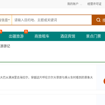
我的账户
经营许可证
有信息
热
热
出疆旅游
商旅租车
酒店宾馆
景点门票
旅游游记
大巴从满洲里去海拉尔，穿越这片呼伦贝尔大草原与乘火车时看到的景象大