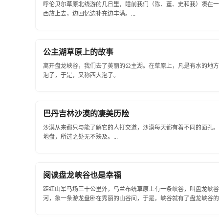
呼伦贝尔草原北线游的几日里，睡前我们（陈、董、史和我）凑在一
西放上去，边回忆边补充边丰满。...
公主湖草原上的故事
离开盘龙峡谷，我们去了美丽的公主湖。在草原上，凡是有水的地方
泡子，于是，又称西大泡子。...
巴丹吉林沙漠的凄美历险
沙漠从来都只与能了解它的人打交道，沙漠每天都有着不同的面孔。
地盘，所过之处无不殃及。...
阅读盘龙峡谷也是幸福
距红山军马场三十公里外，乌兰布统草原上有一条峡谷，叫盘龙峡谷
河，象一条游龙盘卧在秀丽的山谷间，于是，峡谷就有了盘龙峡谷的名字