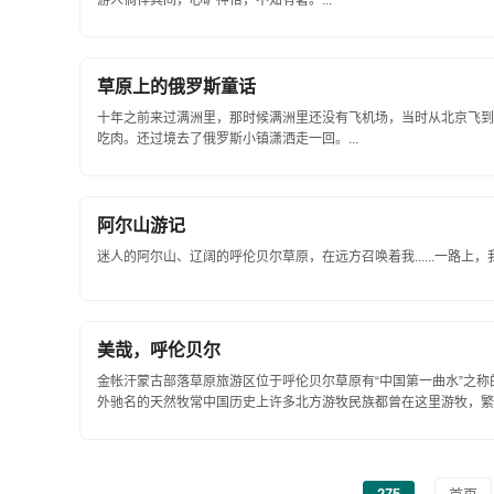
游人徜徉其间，心旷神怡，不知有暑。...
草原上的俄罗斯童话
十年之前来过满洲里，那时候满洲里还没有飞机场，当时从北京飞到
吃肉。还过境去了俄罗斯小镇潇洒走一回。...
阿尔山游记
迷人的阿尔山、辽阔的呼伦贝尔草原，在远方召唤着我......一路上，我
美哉，呼伦贝尔
金帐汗蒙古部落草原旅游区位于呼伦贝尔草原有“中国第一曲水”之
外驰名的天然牧常中国历史上许多北方游牧民族都曾在这里游牧，繁衍