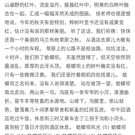
山遍野的红叶，流金溢丹，簇簇红叶中，明黄的白桦叶融
合在一起，汇成一幅幅浑然天成的图画。 徐老师也很遗憾
地说，今年的秋天有些特别，桦树叶至今还没有成黄变
红，估计没有说的那样美丽。 听了这话，我们祈祷：快快
还我一个美丽的乌兰布统草原之秋。 从酒店去那儿大概有
一个小时的车程。 草原上的公路不是柏油路，坑坑洼洼。
十时许，我们到了蛤蟆坝。 天虽然放晴了，但天空依然阴
霾迷乱，厚厚的云浮头顶。 蛤蟆坝上的树叶确实没有红，
只有一些微微泛黄。 我们还是拧着相机四处找景儿。 蛤
蟆坝之名何来，没有人说得清楚。 站在坡顶一望，蛤蟆坝
南北走向、两山夹一沟，沟底有一条窄窄的小河，清澈曲
折，是牛羊等牲畜的水源地。山坡下，沟膛里，依山就
势，散落着几十间茅屋草舍和新盖的红砖瓦房。 中午回酒
店吃过午饭，休息到三时又乘车去了三拐子沟和小河头，
直到拍了落日才回到酒店休息。 蛤蟆坝风光 (5) 蛤蟆坝