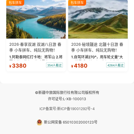
绝美瞬间。 赛湖坦克300跟车视
瓦人最大村落——禾木村，欣赏
包车拼车
包车拼车
频：专业摄影师...
晨雾与小木...
2026·春享双湖 双湖八日游 春
2026·秘境疆途 北疆十日游 春
季 小车拼车、纯玩无购物！
季 小车拼车、纯玩无购物！
1.阿勒泰网红打卡地：将军山 2.将
1.自驾环湖270°，用车轮丈量“大
军山落日缆车，体验雪都风光 3.
西洋最后一滴眼泪”的极致蔚蓝，
3380
4180
354人看过
4264人看过
¥
¥
将军山，夕阳派对，蹦迪party 4.
让雪山、花海与深邃湖水在转弯
自驾赛里木湖360°环湖 5.二进赛
间连成自由的画卷。 2.特别赠送
湖随心游，邂逅湖畔日出浪漫...
那拉提景区3公里内，落地窗三钻
民宿 3.那...
©新疆中旅国际旅行社有限公司版权所有
许可证号:L-XB-100013
ICP备案号:新ICP备19001292号-4
新公网安备 65010302000123号