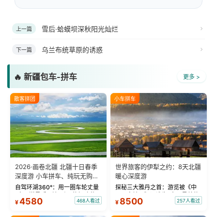
雪后·蛤蟆坝深秋阳光灿烂
上一篇
乌兰布统草原的诱惑
下一篇
🔥 新疆包车-拼车
更多 >
散客拼团
小车拼车
2026·画卷北疆 北疆十日春季
世界旅客的伊犁之约：8天北疆
深度游 小车拼车、纯玩无购
暖心深度游
物！
自驾环湖360°：用一圈车轮丈量
探秘三大雅丹之首：游览被《中
“大西洋最后一滴眼泪”的极致蔚
国国家地理》评选为“中国最美的
4580
8500
468人看过
257人看过
¥
¥
蓝。 赛湖旅拍：甄选多款风格服
三大雅丹”第一名的克拉玛依魔鬼
饰，9张精修美照，定格赛里木湖
城。 中国第一村：探访仅存的图