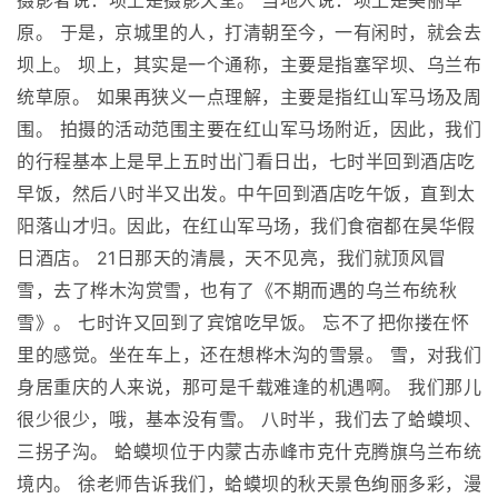
摄影者说：坝上是摄影天堂。 当地人说：坝上是美丽草
原。 于是，京城里的人，打清朝至今，一有闲时，就会去
坝上。 坝上，其实是一个通称，主要是指塞罕坝、乌兰布
统草原。 如果再狭义一点理解，主要是指红山军马场及周
围。 拍摄的活动范围主要在红山军马场附近，因此，我们
的行程基本上是早上五时出门看日出，七时半回到酒店吃
早饭，然后八时半又出发。中午回到酒店吃午饭，直到太
阳落山才归。因此，在红山军马场，我们食宿都在昊华假
日酒店。 21日那天的清晨，天不见亮，我们就顶风冒
雪，去了桦木沟赏雪，也有了《不期而遇的乌兰布统秋
雪》。 七时许又回到了宾馆吃早饭。 忘不了把你搂在怀
里的感觉。坐在车上，还在想桦木沟的雪景。 雪，对我们
身居重庆的人来说，那可是千载难逢的机遇啊。 我们那儿
很少很少，哦，基本没有雪。 八时半，我们去了蛤蟆坝、
三拐子沟。 蛤蟆坝位于内蒙古赤峰市克什克腾旗乌兰布统
境内。 徐老师告诉我们，蛤蟆坝的秋天景色绚丽多彩，漫