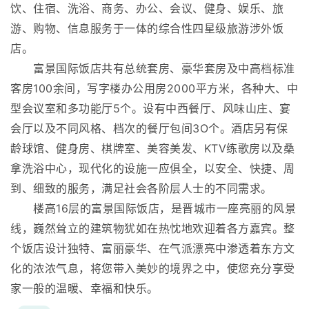
饮、住宿、洗浴、商务、办公、会议、健身、娱乐、旅
游、购物、信息服务于一体的综合性四星级旅游涉外饭
店。
富景国际饭店共有总统套房、豪华套房及中高档标准
客房100余间，写字楼办公用房2000平方米，各种大、中
型会议室和多功能厅5个。设有中西餐厅、风味山庄、宴
会厅以及不同风格、档次的餐厅包间3O个。酒店另有保
龄球馆、健身房、棋牌室、美容美发、KTV练歌房以及桑
拿洗浴中心，现代化的设施一应俱全，以安全、快捷、周
到、细致的服务，满足社会各阶层人士的不同需求。
楼高16层的富景国际饭店，是晋城市一座亮丽的风景
线，巍然耸立的建筑物犹如在热忱地欢迎着各方嘉宾。整
个饭店设计独特、富丽豪华、在气派漂亮中渗透着东方文
化的浓浓气息，将您带入美妙的境界之中，使您充分享受
家一般的温暖、幸福和快乐。