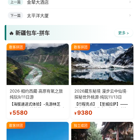
金辇大酒店
上一篇
太平洋大厦
下一篇
🔥 新疆包车-拼车
更多 >
散客拼团
散客拼团
2026·相约西藏·高原有氧之旅
2026藏东秘境 漫步云中仙境·
纯玩9/11日游
探秘世外桃源·纯玩11/13日
【海拔递进式体验】-先游林芝
【行程亮点】 【圣城拉萨】——
(2900米)再访拉萨(3650米)，亲
带上信心与信仰去西藏，行吟拉
5580
9380
¥
¥
测 99%游客零高反 。 【贴心保
萨，感受这座城与生俱来的与众
障】-全程配备便携式制氧机，高
不同！ 【布达拉宫】——集宫殿
反根本不是事儿 ！ 【无人机航
城堡寺院于一体的宏伟建筑，是
散客拼团
独立成团
拍】-雪山/圣湖/...
西藏最完整的古代...