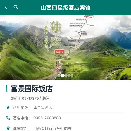
山西四星级酒店宾馆
富景国际饭店
更新于 09-17
379人关注
酒店星级：
四星级酒店
0356-2088888
酒店电话：
详细地址：
山西晋城新市东街81号