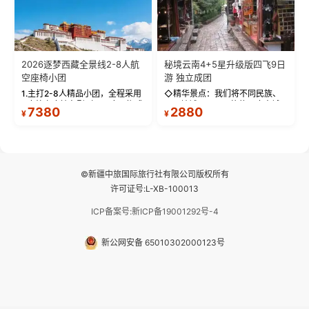
2026逐梦西藏全景线2-8人航
秘境云南4+5星升级版四飞9日
空座椅小团
游 独立成团
1.主打2-8人精品小团，全程采用
◇精华景点：我们将不同民族、
9座航空座椅车型（360度环抱式
不同地域、不同风格的三座古城
7380
2880
¥
¥
座舱），提供VIP级别的舒适出行
—【大理古城、丽江古城、香格
体验 。供氧保障： 2.全程入住舒
里拉、野象谷】呈现给您！...
适型含氧酒店（低海拔的索松村
和林芝除外），并贴心赠...
©新疆中旅国际旅行社有限公司版权所有
许可证号:L-XB-100013
ICP备案号:新ICP备19001292号-4
新公网安备 65010302000123号