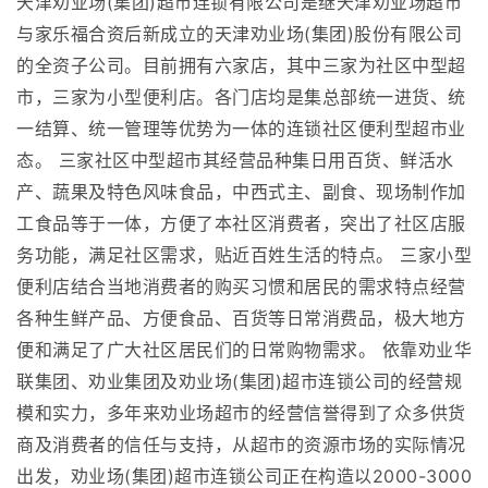
天津劝业场(集团)超市连锁有限公司是继天津劝业场超市
与家乐福合资后新成立的天津劝业场(集团)股份有限公司
的全资子公司。目前拥有六家店，其中三家为社区中型超
市，三家为小型便利店。各门店均是集总部统一进货、统
一结算、统一管理等优势为一体的连锁社区便利型超市业
态。 三家社区中型超市其经营品种集日用百货、鲜活水
产、蔬果及特色风味食品，中西式主、副食、现场制作加
工食品等于一体，方便了本社区消费者，突出了社区店服
务功能，满足社区需求，贴近百姓生活的特点。 三家小型
便利店结合当地消费者的购买习惯和居民的需求特点经营
各种生鲜产品、方便食品、百货等日常消费品，极大地方
便和满足了广大社区居民们的日常购物需求。 依靠劝业华
联集团、劝业集团及劝业场(集团)超市连锁公司的经营规
模和实力，多年来劝业场超市的经营信誉得到了众多供货
商及消费者的信任与支持，从超市的资源市场的实际情况
出发，劝业场(集团)超市连锁公司正在构造以2000-3000