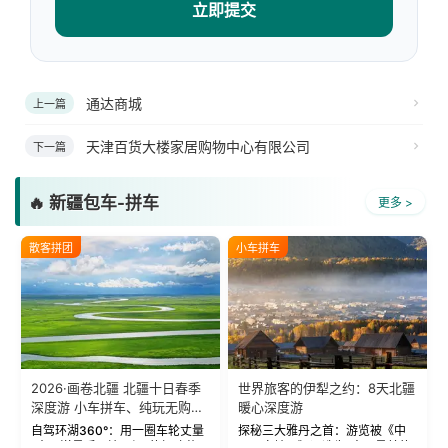
立即提交
通达商城
上一篇
天津百货大楼家居购物中心有限公司
下一篇
🔥 新疆包车-拼车
更多 >
散客拼团
小车拼车
2026·画卷北疆 北疆十日春季
世界旅客的伊犁之约：8天北疆
深度游 小车拼车、纯玩无购
暖心深度游
物！
自驾环湖360°：用一圈车轮丈量
探秘三大雅丹之首：游览被《中
“大西洋最后一滴眼泪”的极致蔚
国国家地理》评选为“中国最美的