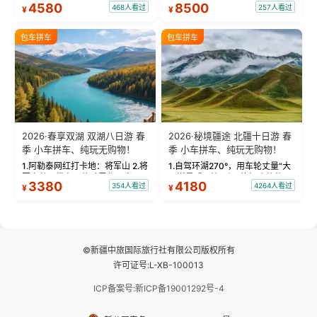
4580
8500
468人看过
257人看过
¥
¥
蓝。 赛湖旅拍：甄选多款风格服
三大雅丹”第一名的克拉玛依魔鬼
饰，9张精修美照，定格赛里木湖
城。 中国第一村：探访仅存的图
绝美瞬间。 赛湖坦克300跟车视
瓦人最大村落——禾木村，欣赏
包车拼车
包车拼车
频：专业摄影师...
晨雾与小木...
2026·春享双湖 双湖八日游 春
2026·秘境疆途 北疆十日游 春
季 小车拼车、纯玩无购物！
季 小车拼车、纯玩无购物！
1.阿勒泰网红打卡地：将军山 2.将
1.自驾环湖270°，用车轮丈量“大
军山落日缆车，体验雪都风光 3.
西洋最后一滴眼泪”的极致蔚蓝，
3380
4180
354人看过
4264人看过
¥
¥
将军山，夕阳派对，蹦迪party 4.
让雪山、花海与深邃湖水在转弯
自驾赛里木湖360°环湖 5.二进赛
间连成自由的画卷。 2.特别赠送
湖随心游，邂逅湖畔日出浪漫...
那拉提景区3公里内，落地窗三钻
民宿 3.那...
©新疆中旅国际旅行社有限公司版权所有
许可证号:L-XB-100013
ICP备案号:新ICP备19001292号-4