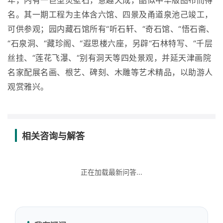
年，内有一巨型灵壁石，意趣天成，酷似中华版图布而得
名。其一期工程为主体含六馆、四景及甬道泉池己竣工，
可供参观；园内藏石馆所有“听石轩、“奇石馆、“悟石斋、
“石泉洞、“藏珍阁、“遐思楼六座，另辟“石林特写、“千层
丝挂、“莲花飞瀑、“别有洞天等四处景观，并延天津画院
名家配展名画、根艺、碑刻、木雕等艺术精品，以助游人
观赏雅兴。
相关咨询与解答
正在加载最新问答...