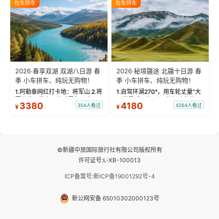
包车拼车
包车拼车
频：专业摄影师...
晨雾与小木...
2026·春享双湖 双湖八日游 春
2026·秘境疆途 北疆十日游 春
季 小车拼车、纯玩无购物！
季 小车拼车、纯玩无购物！
1.阿勒泰网红打卡地：将军山 2.将
1.自驾环湖270°，用车轮丈量“大
军山落日缆车，体验雪都风光 3.
西洋最后一滴眼泪”的极致蔚蓝，
3380
4180
354人看过
4264人看过
¥
¥
将军山，夕阳派对，蹦迪party 4.
让雪山、花海与深邃湖水在转弯
自驾赛里木湖360°环湖 5.二进赛
间连成自由的画卷。 2.特别赠送
湖随心游，邂逅湖畔日出浪漫...
那拉提景区3公里内，落地窗三钻
民宿 3.那...
©新疆中旅国际旅行社有限公司版权所有
许可证号:L-XB-100013
ICP备案号:新ICP备19001292号-4
新公网安备 65010302000123号