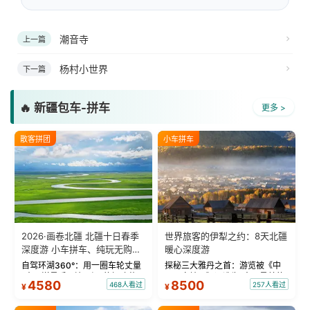
潮音寺
上一篇
杨村小世界
下一篇
🔥 新疆包车-拼车
更多 >
散客拼团
小车拼车
2026·画卷北疆 北疆十日春季
世界旅客的伊犁之约：8天北疆
深度游 小车拼车、纯玩无购
暖心深度游
物！
自驾环湖360°：用一圈车轮丈量
探秘三大雅丹之首：游览被《中
“大西洋最后一滴眼泪”的极致蔚
国国家地理》评选为“中国最美的
4580
8500
468人看过
257人看过
¥
¥
蓝。 赛湖旅拍：甄选多款风格服
三大雅丹”第一名的克拉玛依魔鬼
饰，9张精修美照，定格赛里木湖
城。 中国第一村：探访仅存的图
绝美瞬间。 赛湖坦克300跟车视
瓦人最大村落——禾木村，欣赏