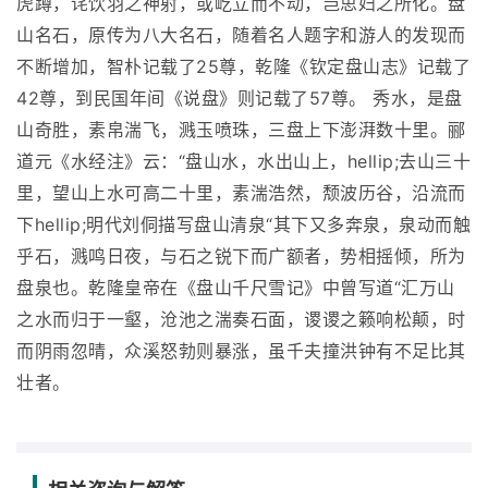
虎蹲，诧饮羽之神射，或屹立而不动，岂思妇之所化。盘
山名石，原传为八大名石，随着名人题字和游人的发现而
不断增加，智朴记载了25尊，乾隆《钦定盘山志》记载了
42尊，到民国年间《说盘》则记载了57尊。 秀水，是盘
山奇胜，素帛湍飞，溅玉喷珠，三盘上下澎湃数十里。郦
道元《水经注》云：“盘山水，水出山上，hellip;去山三十
里，望山上水可高二十里，素湍浩然，颓波历谷，沿流而
下hellip;明代刘侗描写盘山清泉“其下又多奔泉，泉动而触
乎石，溅鸣日夜，与石之锐下而广额者，势相摇倾，所为
盘泉也。乾隆皇帝在《盘山千尺雪记》中曾写道“汇万山
之水而归于一壑，沧池之湍奏石面，谡谡之籁响松颠，时
而阴雨忽晴，众溪怒勃则暴涨，虽千夫撞洪钟有不足比其
壮者。