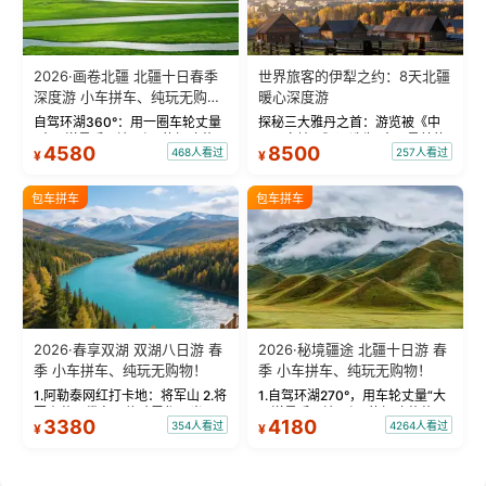
2026·画卷北疆 北疆十日春季
世界旅客的伊犁之约：8天北疆
深度游 小车拼车、纯玩无购
暖心深度游
物！
自驾环湖360°：用一圈车轮丈量
探秘三大雅丹之首：游览被《中
“大西洋最后一滴眼泪”的极致蔚
国国家地理》评选为“中国最美的
4580
8500
468人看过
257人看过
¥
¥
蓝。 赛湖旅拍：甄选多款风格服
三大雅丹”第一名的克拉玛依魔鬼
饰，9张精修美照，定格赛里木湖
城。 中国第一村：探访仅存的图
绝美瞬间。 赛湖坦克300跟车视
瓦人最大村落——禾木村，欣赏
包车拼车
包车拼车
频：专业摄影师...
晨雾与小木...
2026·春享双湖 双湖八日游 春
2026·秘境疆途 北疆十日游 春
季 小车拼车、纯玩无购物！
季 小车拼车、纯玩无购物！
1.阿勒泰网红打卡地：将军山 2.将
1.自驾环湖270°，用车轮丈量“大
军山落日缆车，体验雪都风光 3.
西洋最后一滴眼泪”的极致蔚蓝，
3380
4180
354人看过
4264人看过
¥
¥
将军山，夕阳派对，蹦迪party 4.
让雪山、花海与深邃湖水在转弯
自驾赛里木湖360°环湖 5.二进赛
间连成自由的画卷。 2.特别赠送
湖随心游，邂逅湖畔日出浪漫...
那拉提景区3公里内，落地窗三钻
民宿 3.那...