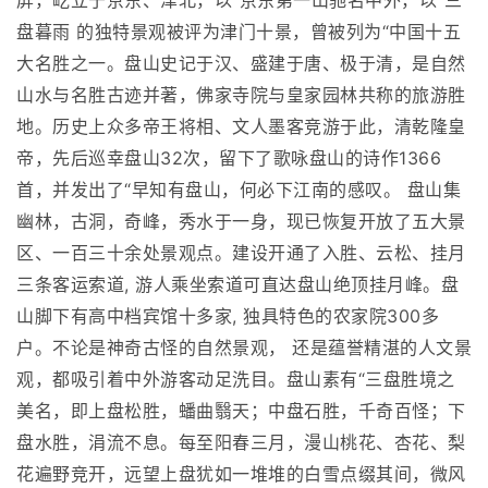
屏，屹立于京东、津北，以“京东第一山驰名中外，以“三
盘暮雨 的独特景观被评为津门十景，曾被列为“中国十五
大名胜之一。盘山史记于汉、盛建于唐、极于清，是自然
山水与名胜古迹并著，佛家寺院与皇家园林共称的旅游胜
地。历史上众多帝王将相、文人墨客竞游于此，清乾隆皇
帝，先后巡幸盘山32次，留下了歌咏盘山的诗作1366
首，并发出了“早知有盘山，何必下江南的感叹。 盘山集
幽林，古洞，奇峰，秀水于一身，现已恢复开放了五大景
区、一百三十余处景观点。建设开通了入胜、云松、挂月
三条客运索道, 游人乘坐索道可直达盘山绝顶挂月峰。盘
山脚下有高中档宾馆十多家, 独具特色的农家院300多
户。不论是神奇古怪的自然景观， 还是蕴誉精湛的人文景
观，都吸引着中外游客动足洗目。盘山素有“三盘胜境之
美名，即上盘松胜，蟠曲翳天；中盘石胜，千奇百怪；下
盘水胜，涓流不息。每至阳春三月，漫山桃花、杏花、梨
花遍野竞开，远望上盘犹如一堆堆的白雪点缀其间，微风