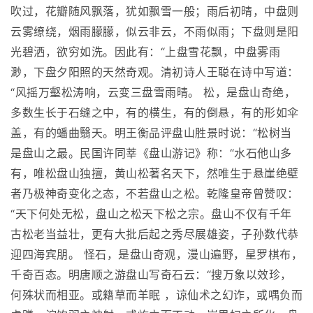
吹过，花瓣随风飘落，犹如飘雪一般；雨后初晴，中盘则
云雾缭绕，烟雨朦朦，似云非云，不雨似雨；下盘则是阳
光碧洒，欲穷如洗。因此有：“上盘雪花飘，中盘雾雨
渺，下盘夕阳照的天然奇观。清初诗人王聪在诗中写道：
“风摇万壑松涛响，云变三盘雪雨晴。 松，是盘山奇绝，
多数生长于石缝之中，有的横生，有的倒悬，有的形如伞
盖，有的蟠曲翳天。明王衡品评盘山胜景时说：“松树当
是盘山之最。民国许同莘《盘山游记》称：“水石他山多
有，唯松盘山独擅，黄山松著名天下，然唯生于悬崖绝壁
者乃极神奇变化之态，不若盘山之松。乾隆皇帝曾赞叹：
“天下何处无松，盘山之松天下松之宗。盘山不仅有千年
古松老当益壮，更有大批后起之秀尽展雄姿，子孙数代恭
迎四海宾朋。 怪石，是盘山奇观，漫山遍野，星罗棋布，
千奇百态。明唐顺之游盘山写奇石云：“搜万象以效珍，
何殊状而相亚。或籍草而羊眠 ，谅仙术之幻诈，或喁负而