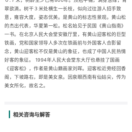
０.７米，树龄至少已有800年。顶冠平铺，满身葱绿，青
翠欲滴。树干３米处横生一长枝，似向过往游人招手致
意，雍容大度，姿态优美。是黄山的标志性景观。黄山松
的杰出代表，华夏第一松。松名始见于民国《黄山指南》
一书。在北京人民大会堂安徽厅里，有黄山迎客松的巨型
铁画，党和国家领导人多次在铁画前与外国客人合影留
念，黄山迎客松不仅是黄山的象征，也成了中国人民热情
好客的象征。 1994年人民大会堂东大厅也悬挂了国画
《迎客松》，作者是黄山籍画家刘晖。迎客松近旁经回香
阁，下坡路右，即是美女泉。因泉眼西南有仙姑尖，传为
美女所化，故名之。
相关咨询与解答