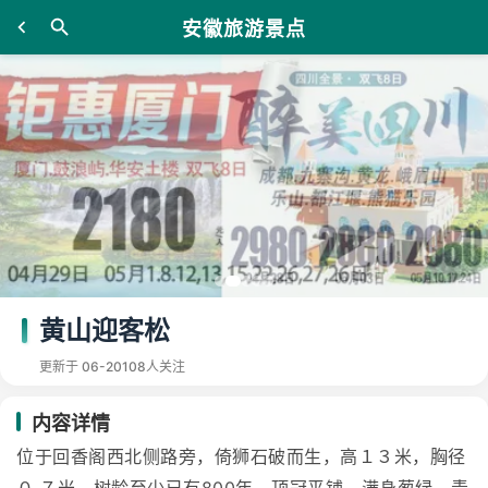
安徽旅游景点
黄山迎客松
更新于 06-20
108人关注
内容详情
位于回香阁西北侧路旁，倚狮石破而生，高１３米，胸径