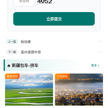
立即提交
始信峰
上一篇
亳州道德中宫
下一篇
🔥 新疆包车-拼车
更多 >
散客拼团
小车拼车