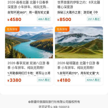
2026·画卷北疆 北疆十日春季
世界旅客的伊犁之约：8天北疆
深度游 小车拼车、纯玩无购
暖心深度游
物！
自驾环湖360°：用一圈车轮丈量
探秘三大雅丹之首：游览被《中
“大西洋最后一滴眼泪”的极致蔚
国国家地理》评选为“中国最美的
4580
8500
468人看过
257人看过
¥
¥
蓝。 赛湖旅拍：甄选多款风格服
三大雅丹”第一名的克拉玛依魔鬼
饰，9张精修美照，定格赛里木湖
城。 中国第一村：探访仅存的图
绝美瞬间。 赛湖坦克300跟车视
瓦人最大村落——禾木村，欣赏
包车拼车
包车拼车
频：专业摄影师...
晨雾与小木...
2026·春享双湖 双湖八日游 春
2026·秘境疆途 北疆十日游 春
季 小车拼车、纯玩无购物！
季 小车拼车、纯玩无购物！
1.阿勒泰网红打卡地：将军山 2.将
1.自驾环湖270°，用车轮丈量“大
军山落日缆车，体验雪都风光 3.
西洋最后一滴眼泪”的极致蔚蓝，
3380
4180
354人看过
4264人看过
¥
¥
将军山，夕阳派对，蹦迪party 4.
让雪山、花海与深邃湖水在转弯
自驾赛里木湖360°环湖 5.二进赛
间连成自由的画卷。 2.特别赠送
湖随心游，邂逅湖畔日出浪漫...
那拉提景区3公里内，落地窗三钻
民宿 3.那...
©新疆中旅国际旅行社有限公司版权所有
许可证号:L-XB-100013