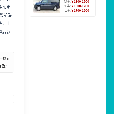
淡季:
￥1300-1500
平季:
￥1500-1700
往东南
旺季:
￥1700-1900
赏前海
峰，上
峰后就
一篇 »
秀色）