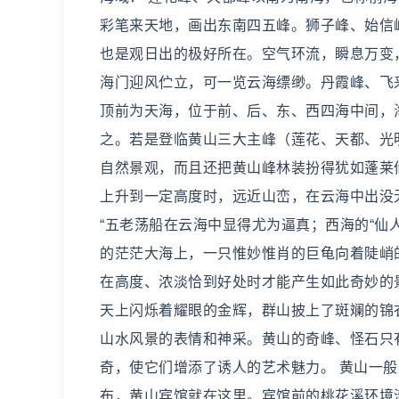
彩笔来天地，画出东南四五峰。狮子峰、始信
也是观日出的极好所在。空气环流，瞬息万变
海门迎风伫立，可一览云海缥缈。丹霞峰、飞
顶前为天海，位于前、后、东、西四海中间，海
之。若是登临黄山三大主峰（莲花、天都、光
自然景观，而且还把黄山峰林装扮得犹如蓬莱
上升到一定高度时，远近山峦，在云海中出没
“五老荡船在云海中显得尤为逼真；西海的“仙
的茫茫大海上，一只惟妙惟肖的巨龟向着陡峭
在高度、浓淡恰到好处时才能产生如此奇妙的
天上闪烁着耀眼的金辉，群山披上了斑斓的锦
山水风景的表情和神采。黄山的奇峰、怪石只
奇，使它们增添了诱人的艺术魅力。 黄山一
布，黄山宾馆就在这里。宾馆前的桃花溪环境