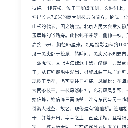
得绝。 迎客松：位于玉屏峰东侧，文殊洞上，数
伸出长达7.6米的两大侧枝展向前方，恰似一
山松的代表，国之瑰宝。北京人民大会堂安徽
玉屏峰的道路旁。此松虬干苍翠，侧伸一枝，
高约15米，胸径65厘米，冠幅投影面积约10
见一黑虎卧于松顶，转瞬间，黑虎又不知去向
一派虎气，且冠盖浓绿近于黑，酷似一只黑虎
干，从石壁缝隙中渗出，盘旋虬曲于悬崖峭壁之
现树干尚存，仍可见往日神姿。凤凰松：在海心
为两条枝干，一枝昂然斜伸，宛若凤凰引颈；
始信峰，始信峰三面临壑，唯有东南与另一峰
引游人过壑，故名。现修建有“渡仙桥。连理
干，并蒂齐肩，亭亭之上，直至顶端，且粗细
宗，一株为杨贵妃，生前约定死后同来黄山结