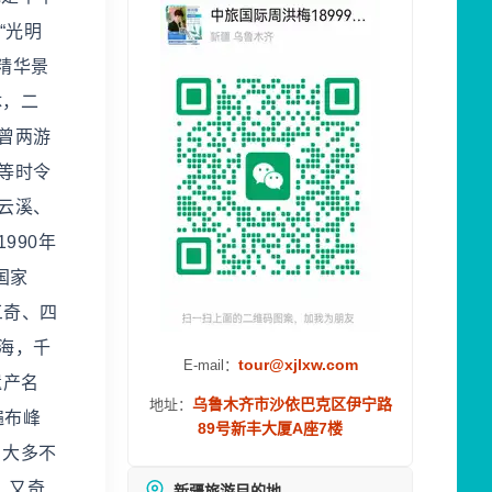
“光明
精华景
体，二
曾两游
等时令
云溪、
990年
国家
三奇、四
海，千
tour@xjlxw.com
E-mail：
遗产名
乌鲁木齐市沙依巴克区伊宁路
地址：
遍布峰
89号新丰大厦A座7楼
，大多不
，又奇
新疆旅游目的地