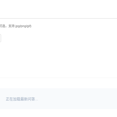
可选，支持 jpg/png/gif)
正在加载最新问答...