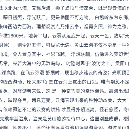
峰以北为北海，又称后海。狮子峰顶与清凉台，既是观云海的
，曙日初照，浮光跃斤，更是艳丽不可方物。 白鹅岭东为东海
来峰西边为西海，理想观赏点乃排云亭，烟霞夕照，神为之移
拔1800米，地势平坦，云雾从足底升起，云天一色，故以“
明顶），则全部五海，可纵览无遗。黄山云海不仅本身是一种
仙境，令人置身其中，神思飞越， 浮想联翩，仿佛进入梦幻世
无常，宛若大海中的无数岛屿， 时隐时现于“波涛之上。贡阳
人踩高跷，在飞云弥漫 舒展时，现出移步踏云的奇姿；光明顶
的峰峦游动，原来那“龟 是在云海上露出的山尖。唯有飘忽不
景象，对旅游者来说，这 是一种奇巧美的幸运偶遇。霞海出现
衣，璀璨夺目，瞬息万变。云海表现出来的种种动态美，大大
有依赖飘忽不定的云雾的烘托 才显得扑朔迷离，怪石愈怪，奇
般先乘车至温泉，温泉是黄山旅游接待中心，这里别墅成群，楼
清幽，胜景不少，溪旁还有温泉浴池和温泉游泳池。游过黄山