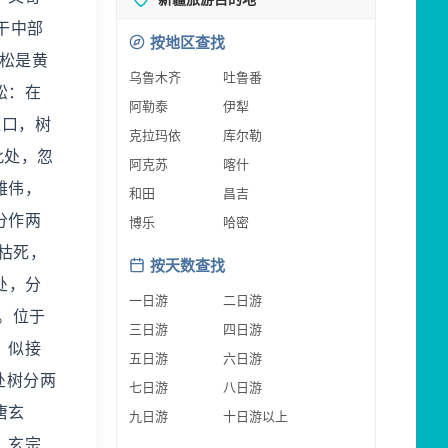
干中部
按地区查找
松是黄
乌鲁木齐
吐鲁番
松：在
阿勒泰
伊犁
道口，树
克拉玛依
库尔勒
此处，忽
阿克苏
喀什
雄伟，
和田
昌吉
分作两
博乐
哈密
枯死，
按天数查找
处，分
一日游
二日游
。位于
三日游
四日游
，似接
五日游
六日游
处树分两
七日游
八日游
唐玄
九日游
十日游以上
，玄宗