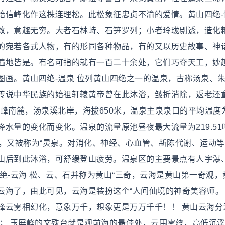
始信峰化作这株连理松。此松象征忠贞不渝的爱情。黄山四绝-
致，意趣无穷。大者石林峙、石笋罗列；小者玲珑剔透，造化
的宛若各式人物，有的形同各种物品，有的又以历史故事、神
遍地皆是。有名可指的就有一百二十余处，它们巧夺天工，妙
图画。黄山四绝-温泉 位列黄山四绝之一的温泉，古称汤泉、
传说中华民族的始祖轩辕黄帝曾在此沐浴，皱折消除，返老还
峰南麓，汤泉溪北岸，海拔650米，温泉主泉泉口的平均温度为4
降水量的变化而变化。温泉的流量原池昼夜最大流量为219.51
价值，又被称为“灵泉。对消化、神经、心血管、新陈代谢、运动
山后到此沐浴，可舒缓登山疲劳。温泉区的主要景点有人字瀑
绝-云海 松、云、石并称为黄山“三奇，云海是黄山第一奇观，
云海了，由此可见，云海是装扮这个“人间仙境的神奇美容师。
峰云雾相幻化，意象万千，想象更是万万千千！！ 黄山云海分
； 玉屏峰的文殊台就是观前海的最佳处，云围雾绕，高低沉浮