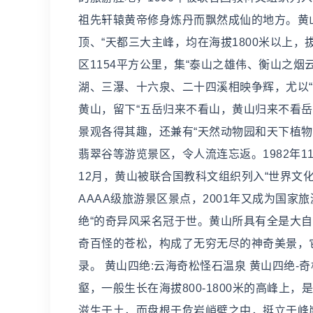
祖先轩辕黄帝修身炼丹而飘然成仙的地方。黄山
顶、“天都三大主峰，均在海拔1800米以上，
区1154平方公里，集“泰山之雄伟、衡山之
湖、三瀑、十六泉、二十四溪相映争辉，尤以
黄山，留下“五岳归来不看山，黄山归来不看
景观各得其趣，还兼有“天然动物园和天下植
翡翠谷等游览景区，令人流连忘返。1982年1
12月，黄山被联合国教科文组织列入“世界文
AAAA级旅游景区景点，2001年又成为国家
绝“的奇异风采名冠于世。黄山所具有全是大
奇百怪的苍松，构成了无穷无尽的神奇美景，
录。 黄山四绝:云海奇松怪石温泉 黄山四绝-
壑，一般生长在海拔800-1800米的高峰上
滋生于土，而盘根于危岩峭壁之中，挺立于峰