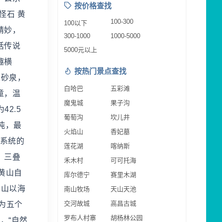
按价格查找
怪石 黄
100-300
100以下
精妙，
300-1000
1000-5000
话传说
5000元以上
趣横
按热门景点查找
朱砂泉，
白哈巴
五彩滩
童，温
魔鬼城
果子沟
2.5
葡萄沟
坎儿井
吨，最
火焰山
香妃墓
等系统的
莲花湖
喀纳斯
、三叠
禾木村
可可托海
黄山自
库尔德宁
赛里木湖
 山以海
南山牧场
天山天池
交河故城
高昌古城
为五个
罗布人村寨
胡杨林公园
，“自然