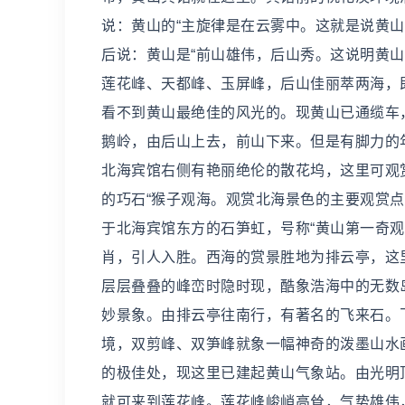
说：黄山的“主旋律是在云雾中。这就是说黄
后说：黄山是“前山雄伟，后山秀。这说明黄
莲花峰、天都峰、玉屏峰，后山佳丽萃两海，
看不到黄山最绝佳的风光的。现黄山已通缆车
鹅岭，由后山上去，前山下来。但是有脚力的
北海宾馆右侧有艳丽绝伦的散花坞，这里可观
的巧石“猴子观海。观赏北海景色的主要观赏
于北海宾馆东方的石笋虹，号称“黄山第一奇
肖，引人入胜。西海的赏景胜地为排云亭，这
层层叠叠的峰峦时隐时现，酷象浩海中的无数
妙景象。由排云亭往南行，有著名的飞来石。
境，双剪峰、双笋峰就象一幅神奇的泼墨山水
的极佳处，现这里已建起黄山气象站。由光明顶
就可来到莲花峰。莲花峰峻峭高耸，气势雄伟