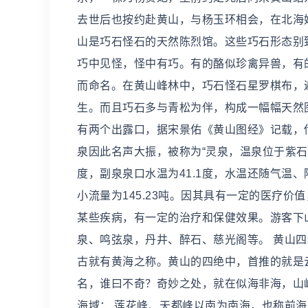
去世后也按约赴黄山，与杨玉环相会，在北海
山是巧石怪石的天然陈烈馆。这些巧石形态别
巧中见怪，怪中有巧。有的酪似珍禽异兽，有
而命名。在黄山峰林中，巧石怪石星罗棋布，
生。而且巧石多与青松为伴，构成一幅幅天然
有两个出露口，据宋景佑《黄山图经》记载，
泉因此名声大振，被称为“灵泉，温泉位于紫石
度，副泉泉口水温为41.1度，水温还随气温、
小流量为145.23吨。因其具有一定的医疗
某些疾病，有一定的治疗和保健效果。游客下
泉、鸣弦泉，丹井、醉石、慈光阁等。 黄山四
古就有黄海之称。黄山的四绝中，首推的就是
名，谁曰不奇？奇妙之处，就在似海非海，山
海域： 莲花峰、天都峰以南为南海，也称前海