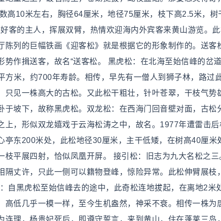
高10米左右，胸径64厘米，地径75厘米，枝下高2.5米，树
位好客的主人，挥展双臂，热情欢迎海内外宾客来黄山游览。此
厅陈列的巨幅铁画《迎客松》就是根据它的形象制作的。送客
形势作揖送客，故名“送客松。 黑虎松：在北海至始信峰的岔
0平方米，约700年寿龄。相传，早先有一僧人到狮子林，路过
，只见一株高大的古松。又此松干粗壮，针叶苍翠，干枝气势
卧于坡下，故称黑虎松。双龙松：在西海门回音壁对面，古松
上，形似双龙嬉戏于云海松涛之中，故名。1977年遭雷击后
亭东200米处，此松地径30厘米，主干低矮，在树高40厘米
一枝平展四射，恰似凤凰开屏。 接引松：旧志为九大名松之三
相隔丈许，只此一侧可以籍物登峰，惊险异常。此松伸臂展枝
松：自黑虎松至始信峰去的途中，此奇松连地拔起，在离地2米
、高低几乎一模一样，至今生机盎然，神采不衰。相传一株为
为连理，杨贵妃死后，即遵守誓言，来到黄山，住在蓬莱三岛