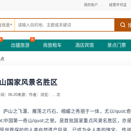
我的账户
经营许可证
有信息
热
热
出疆旅游
商旅租车
酒店宾馆
景点门票
景点
山国家风景名胜区
间：06-20
来源：
作者：
浏览：
...
次
庐山之飞瀑、雁荡之巧石、峨嵋之秀丽于一体，尤以/quot;
uot;中国第一奇山/quot;之誉。是首批国家重点风景名胜区，亦
入受世界保护的人类自然遗产目录，已成为全人类的瑰宝。 传