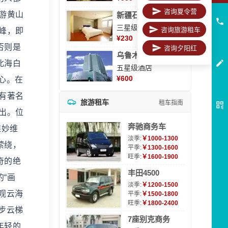
咨询夏令营
游黄山
新疆石河子凯瑞酒店
三星级酒店
咨询旅游租车
峰，即
¥
230
否则是
咨询夕阳红
乌鲁木齐海德大酒店
北海白
五星级酒店
¥
600
心。在
有著名
旅游租车
租车指南
出。位
奔驰商务车
维妙维
淡季:
￥1000-1300
萦绕，
平季:
￥1300-1600
旺季:
￥1600-1900
奇的绝
丰田4500
“画
淡季:
￥1200-1500
观云海
平季:
￥1500-1800
旺季:
￥1800-2400
步云梯
7座别克商务
年轻的