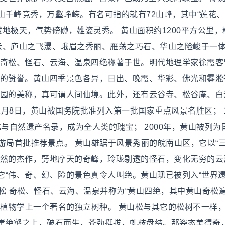
千峰竞秀，万壑峥嵘。有名可指的就有72山峰，其中“莲花、
拔地极天，气势磅礴，雄姿灵秀。 黄山面积约1200平方公里，
烟云、庐山之飞瀑、峨眉之秀丽、雁荡之巧石、华山之险峻于一
“奇松、怪石、云海、温泉四绝称著于世。明代地理学家徐霞客
岳的赞誉。黄山四季景色各异，日出、晚霞、华彩、佛光和雾淞
物园的美称，真可谓人间仙境。此外，还有云谷寺、松谷庵、白
1月8日，黄山被国务院批准列入第一批国家重点风景名胜区； 1
化与自然遗产名录，成为全人类的瑰宝； 2000年，黄山被列为
旅游局首批推荐景点。 黄山雄踞于风景秀丽的皖南山区，它以“
自然的杰作，劈地摩天的奇峰，玲珑剔透的怪石，变化无穷的云
它“伟、奇、幻、险的景色真令人叫绝。黄山现已被列入“世界
奇松 奇松、怪石、云海、温泉并称为“黄山四绝，其中黄山奇松
，是植物学上一个著名的独立树种。 黄山松与其它的松树不一样
崖绝壑之上，破石而生，苍劲挺拔，虬枝盘结。那姿态美得奇