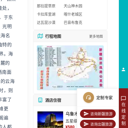
那拉提草原
天山神木园
佳处，
卡拉库里湖
喀什老城区
，于东
达瓦昆沙漠
巴音布鲁克
。光明
天海名
行程地图
更多地图
独特的
界。海
山麓的
西南面
定的云海
时，则
定制专家
丰富了
酒店住宿
所有酒店
在
峰更
线
乌鲁木齐美丽华大酒
咨询新疆旅游
定
阁遍
五星级酒店
制
咨询出疆旅游
的人都
¥
580