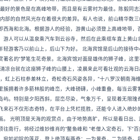
山最好的景色是在高峰地带，而且是有云雾时为最佳。陈毅同志
山内部的自然风光存在着很大的差异。有人也说，前山精华数三
即西海和北海。根据游人的经验，游黄山必须登上高峰地带，
，游人可以从温泉乘汽车到云谷寺，然后在此乘缆车直上黄山
年轻游客乃以前山上，后山下为好。 北海宾馆是后山的接待中
赏著名的“梦笔生花奇景。北海宾馆对面是雄伟的狮子峰，这里
点清凉台就在这座狮子峰的山腰上，凌晨来此可看壮观的云海日
观，虹上石柱参差林立，奇松奇石风姿各异，“十八罗汉朝南海
里簇拥着许多箭林般的峰峦，大峰磅礴，小峰重叠，每当云雾
岛屿。特别是夕阳西斜，层峦尽染，气象万千，呈现着无限瑰
飞来石不仅形态奇特，在平台上凭栏揽胜，还能令人进入绝妙的
画。 光明顶是天海的观赏点，由于地势高旷，所以是看日出、
往南行，将经过维妙维肖的“鳌鱼峰和 “老僧入定奇石，下“百
，宛如初锭的莲花，登上绝顶有两奇：一为景奇，二为锁奇。