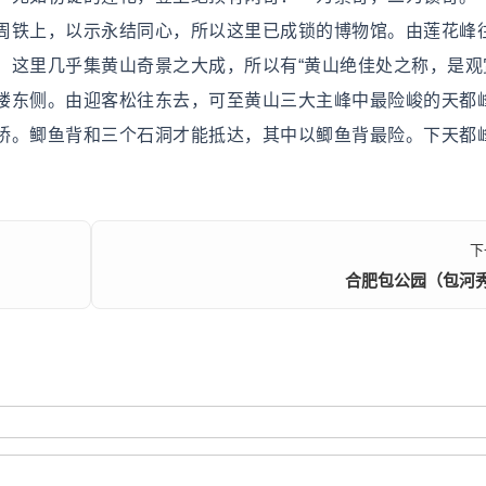
周铁上，以示永结同心，所以这里已成锁的博物馆。由莲花峰
，这里几乎集黄山奇景之大成，所以有“黄山绝佳处之称，是观
楼东侧。由迎客松往东去，可至黄山三大主峰中最险峻的天都
桥。鲫鱼背和三个石洞才能抵达，其中以鲫鱼背最险。下天都
下
合肥包公园（包河