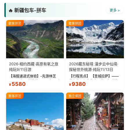
🔥 新疆包车-拼车
更多 >
散客拼团
散客拼团
2026·相约西藏·高原有氧之旅
2026藏东秘境 漫步云中仙境·
纯玩9/11日游
探秘世外桃源·纯玩11/13日
【海拔递进式体验】-先游林芝
【行程亮点】 【圣城拉萨】——
(2900米)再访拉萨(3650米)，亲
带上信心与信仰去西藏，行吟拉
5580
9380
¥
¥
测 99%游客零高反 。 【贴心保
萨，感受这座城与生俱来的与众
障】-全程配备便携式制氧机，高
不同！ 【布达拉宫】——集宫殿
反根本不是事儿 ！ 【无人机航
城堡寺院于一体的宏伟建筑，是
散客拼团
独立成团
拍】-雪山/圣湖/...
西藏最完整的古代...