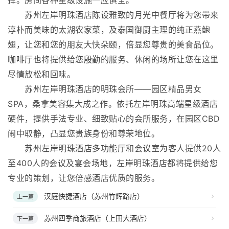
苏州左岸明珠酒店陈设雅致的月光中餐厅将为您带来
淳朴而美味的太湖农家菜，及泰国御厨主理的纯正燕鲍
翅，让您和您的朋友大快朵颐，倍显您尊贵的美食品位。
咖啡厅也将提供给您殷勤的服务、休闲的场所让您在这里
尽情放松和回味。
苏州左岸明珠酒店的明珠会所——园区精品男女
SPA，桑拿美容集大成之作。依托左岸明珠高端星级酒店
硬件，提供手法专业、细致贴心的会所服务，在园区CBD
闹中取静，凸显您贵族身份和尊荣地位。
苏州左岸明珠酒店多功能厅和会议室为客人提供20人
至400人的会议及宴会场地，左岸明珠酒店都将提供给您
专业的策划，让您倍感酒店优质的服务。
汉庭快捷酒店（苏州竹辉路店）
上一篇
苏州四季商旅酒店（上田大酒店）
下一篇