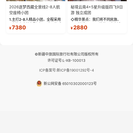
2026逐梦西藏全景线2-8人航
秘境云南4+5星升级版四飞9日
空座椅小团
游 独立成团
1.主打2-8人精品小团，全程采用
◇精华景点：我们将不同民族、
9座航空座椅车型（360度环抱式
不同地域、不同风格的三座古城
7380
2880
¥
¥
座舱），提供VIP级别的舒适出行
—【大理古城、丽江古城、香格
体验 。供氧保障： 2.全程入住舒
里拉、野象谷】呈现给您！...
适型含氧酒店（低海拔的索松村
和林芝除外），并贴心赠...
©新疆中旅国际旅行社有限公司版权所有
许可证号:L-XB-100013
ICP备案号:新ICP备19001292号-4
新公网安备 65010302000123号