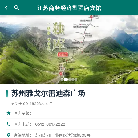
江苏商务经济型酒店宾馆
苏州雅戈尔雷迪森广场
更新于 09-18
228人关注
酒店星级：
0512-69172222
酒店电话：
详细地址：
苏州苏州工业园区沈浒路535号