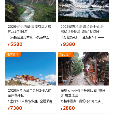
2026·相约西藏·高原有氧之旅
2026藏东秘境 漫步云中仙境·
纯玩9/11日游
探秘世外桃源·纯玩11/13日
【海拔递进式体验】-先游林芝
【行程亮点】 【圣城拉萨】——
(2900米)再访拉萨(3650米)，亲
带上信心与信仰去西藏，行吟拉
5580
9380
¥
¥
测 99%游客零高反 。 【贴心保
萨，感受这座城与生俱来的与众
障】-全程配备便携式制氧机，高
不同！ 【布达拉宫】——集宫殿
反根本不是事儿 ！ 【无人机航
城堡寺院于一体的宏伟建筑，是
散客拼团
独立成团
拍】-雪山/圣湖/...
西藏最完整的古代...
2026逐梦西藏全景线2-8人航
秘境云南4+5星升级版四飞9日
空座椅小团
游 独立成团
1.主打2-8人精品小团，全程采用
◇精华景点：我们将不同民族、
9座航空座椅车型（360度环抱式
不同地域、不同风格的三座古城
7380
2880
¥
¥
座舱），提供VIP级别的舒适出行
—【大理古城、丽江古城、香格
体验 。供氧保障： 2.全程入住舒
里拉、野象谷】呈现给您！...