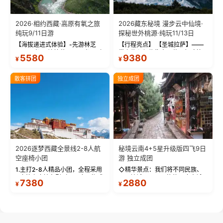
2026·相约西藏·高原有氧之旅
2026藏东秘境 漫步云中仙境·
纯玩9/11日游
探秘世外桃源·纯玩11/13日
【海拔递进式体验】-先游林芝
【行程亮点】 【圣城拉萨】——
(2900米)再访拉萨(3650米)，亲
带上信心与信仰去西藏，行吟拉
5580
9380
¥
¥
测 99%游客零高反 。 【贴心保
萨，感受这座城与生俱来的与众
障】-全程配备便携式制氧机，高
不同！ 【布达拉宫】——集宫殿
反根本不是事儿 ！ 【无人机航
城堡寺院于一体的宏伟建筑，是
散客拼团
独立成团
拍】-雪山/圣湖/...
西藏最完整的古代...
2026逐梦西藏全景线2-8人航
秘境云南4+5星升级版四飞9日
空座椅小团
游 独立成团
1.主打2-8人精品小团，全程采用
◇精华景点：我们将不同民族、
9座航空座椅车型（360度环抱式
不同地域、不同风格的三座古城
7380
2880
¥
¥
座舱），提供VIP级别的舒适出行
—【大理古城、丽江古城、香格
体验 。供氧保障： 2.全程入住舒
里拉、野象谷】呈现给您！...
适型含氧酒店（低海拔的索松村
和林芝除外），并贴心赠...