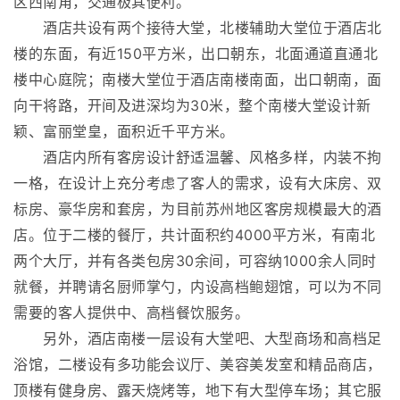
区西南角，交通极其便利。
酒店共设有两个接待大堂，北楼辅助大堂位于酒店北
楼的东面，有近150平方米，出口朝东，北面通道直通北
楼中心庭院；南楼大堂位于酒店南楼南面，出口朝南，面
向干将路，开间及进深均为30米，整个南楼大堂设计新
颖、富丽堂皇，面积近千平方米。
酒店内所有客房设计舒适温馨、风格多样，内装不拘
一格，在设计上充分考虑了客人的需求，设有大床房、双
标房、豪华房和套房，为目前苏州地区客房规模最大的酒
店。位于二楼的餐厅，共计面积约4000平方米，有南北
两个大厅，并有各类包房30余间，可容纳1000余人同时
就餐，并聘请名厨师掌勺，内设高档鲍翅馆，可以为不同
需要的客人提供中、高档餐饮服务。
另外，酒店南楼一层设有大堂吧、大型商场和高档足
浴馆，二楼设有多功能会议厅、美容美发室和精品商店，
顶楼有健身房、露天烧烤等，地下有大型停车场；其它服