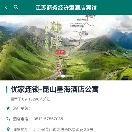
江苏商务经济型酒店宾馆
优家连锁-昆山星海酒店公寓
更新于 09-18
296人关注
酒店星级：
0512-57567088
酒店电话：
详细地址：
江苏省昆山市前进西路星海花园8号