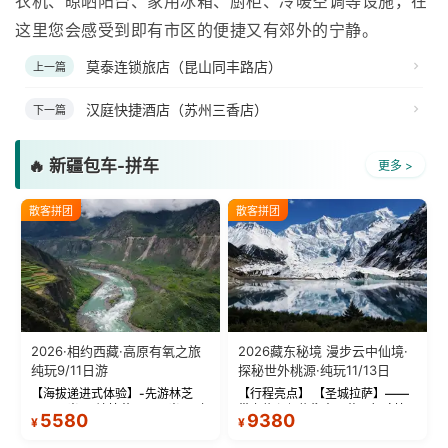
衣机、晾晒阳台、家用冰箱、厨柜、冷暖空调等设施，在
这里您会感受到即有市区的便捷又有郊外的宁静。
莫泰连锁旅店（昆山同丰路店）
上一篇
汉庭快捷酒店（苏州三香店）
下一篇
🔥 新疆包车-拼车
更多 >
散客拼团
散客拼团
2026·相约西藏·高原有氧之旅
2026藏东秘境 漫步云中仙境·
纯玩9/11日游
探秘世外桃源·纯玩11/13日
【海拔递进式体验】-先游林芝
【行程亮点】 【圣城拉萨】——
(2900米)再访拉萨(3650米)，亲
带上信心与信仰去西藏，行吟拉
5580
9380
¥
¥
测 99%游客零高反 。 【贴心保
萨，感受这座城与生俱来的与众
障】-全程配备便携式制氧机，高
不同！ 【布达拉宫】——集宫殿