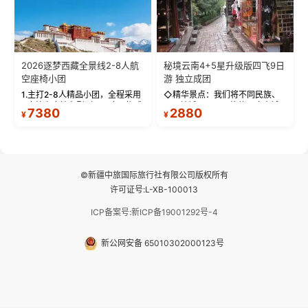
2026逐梦西藏全景线2-8人航
秘境云南4+5星升级版四飞9日
空座椅小团
游 独立成团
1.主打2-8人精品小团，全程采用
◇精华景点：我们将不同民族、
9座航空座椅车型（360度环抱式
不同地域、不同风格的三座古城
7380
2880
¥
¥
座舱），提供VIP级别的舒适出行
—【大理古城、丽江古城、香格
体验 。供氧保障： 2.全程入住舒
里拉、野象谷】呈现给您！...
适型含氧酒店（低海拔的索松村
和林芝除外），并贴心赠...
©新疆中旅国际旅行社有限公司版权所有
许可证号:L-XB-100013
ICP备案号:新ICP备19001292号-4
新公网安备 65010302000123号