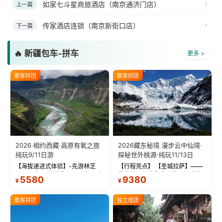
如家七斗星商旅酒店（南京通济门店）
上一篇
传家酒店连锁（南京新街口店）
下一篇
🔥 新疆包车-拼车
更多 >
散客拼团
散客拼团
2026·相约西藏·高原有氧之旅
2026藏东秘境 漫步云中仙境·
纯玩9/11日游
探秘世外桃源·纯玩11/13日
【海拔递进式体验】-先游林芝
【行程亮点】 【圣城拉萨】——
(2900米)再访拉萨(3650米)，亲
带上信心与信仰去西藏，行吟拉
5580
9380
¥
¥
测 99%游客零高反 。 【贴心保
萨，感受这座城与生俱来的与众
障】-全程配备便携式制氧机，高
不同！ 【布达拉宫】——集宫殿
反根本不是事儿 ！ 【无人机航
城堡寺院于一体的宏伟建筑，是
散客拼团
独立成团
拍】-雪山/圣湖/...
西藏最完整的古代...