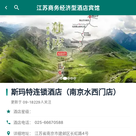
江苏商务经济型酒店宾馆
斯玛特连锁酒店（南京水西门店）
更新于 09-18
229人关注
酒店星级：
025-66670588
酒店电话：
详细地址：
江苏省南京市建邺区长虹路4号