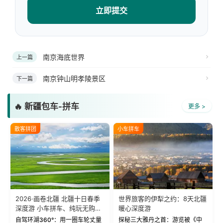
立即提交
南京海底世界
上一篇
南京钟山明孝陵景区
下一篇
🔥 新疆包车-拼车
更多 >
散客拼团
小车拼车
2026·画卷北疆 北疆十日春季
世界旅客的伊犁之约：8天北疆
深度游 小车拼车、纯玩无购
暖心深度游
物！
自驾环湖360°：用一圈车轮丈量
探秘三大雅丹之首：游览被《中