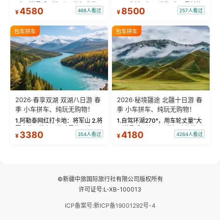
“大西洋最后一滴眼泪”的极致蔚
国国家地理》评选为“中国最美的
4580
8500
468人看过
257人看过
¥
¥
蓝。 赛湖旅拍：甄选多款风格服
三大雅丹”第一名的克拉玛依魔鬼
饰，9张精修美照，定格赛里木湖
城。 中国第一村：探访仅存的图
绝美瞬间。 赛湖坦克300跟车视
瓦人最大村落——禾木村，欣赏
包车拼车
包车拼车
频：专业摄影师...
晨雾与小木...
2026·春享双湖 双湖八日游 春
2026·秘境疆途 北疆十日游 春
季 小车拼车、纯玩无购物！
季 小车拼车、纯玩无购物！
1.阿勒泰网红打卡地：将军山 2.将
1.自驾环湖270°，用车轮丈量“大
军山落日缆车，体验雪都风光 3.
西洋最后一滴眼泪”的极致蔚蓝，
3380
4180
354人看过
4264人看过
¥
¥
将军山，夕阳派对，蹦迪party 4.
让雪山、花海与深邃湖水在转弯
自驾赛里木湖360°环湖 5.二进赛
间连成自由的画卷。 2.特别赠送
湖随心游，邂逅湖畔日出浪漫...
那拉提景区3公里内，落地窗三钻
民宿 3.那...
©新疆中旅国际旅行社有限公司版权所有
许可证号:L-XB-100013
ICP备案号:新ICP备19001292号-4