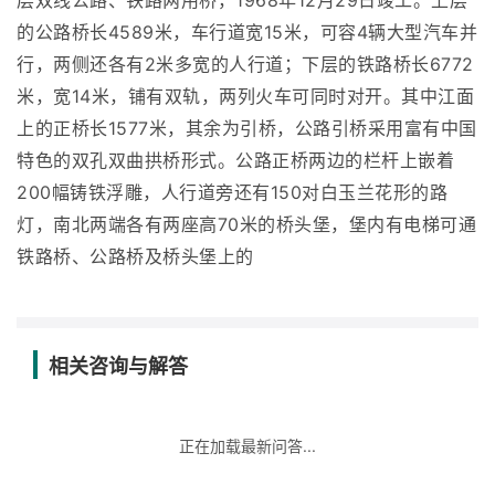
层双线公路、铁路两用桥，1968年12月29日竣工。上层
的公路桥长4589米，车行道宽15米，可容4辆大型汽车并
行，两侧还各有2米多宽的人行道；下层的铁路桥长6772
米，宽14米，铺有双轨，两列火车可同时对开。其中江面
上的正桥长1577米，其余为引桥，公路引桥采用富有中国
特色的双孔双曲拱桥形式。公路正桥两边的栏杆上嵌着
200幅铸铁浮雕，人行道旁还有150对白玉兰花形的路
灯，南北两端各有两座高70米的桥头堡，堡内有电梯可通
铁路桥、公路桥及桥头堡上的
相关咨询与解答
正在加载最新问答...