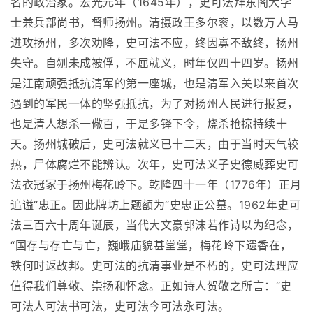
名的政治家。宏光元年（1645年），史可法拜东阁大学
士兼兵部尚书，督师扬州。清摄政王多尔衮，以数万人马
进攻扬州，多次劝降，史可法不应，终因寡不敌终，扬州
失守。自刎未成被俘，不屈就义，时年仅四十四岁。扬州
是江南顽强抵抗清军的第一座城，也是清军入关以来首次
遇到的军民一体的坚强抵抗，为了对扬州人民进行报复，
也是清人想杀一儆百，于是多铎下令，烧杀抢掠持续十
天。扬州城破后，史可法就义已十二天，由于当时天气较
热，尸体腐烂不能辨认。次年，史可法义子史德威葬史可
法衣冠冢于扬州梅花岭下。乾隆四十一年（1776年）正月
追谥“忠正。因此牌坊上题额为“史忠正公墓。1962年史可
法三百六十周年诞辰，当代大文豪郭沫若作诗以为纪念，
“国存与存亡与亡，巍峨庙貌甚堂堂，梅花岭下遗香在，
铁何时返故邦。史可法的抗清事业是不朽的，史可法理应
值得我们尊敬、崇扬和怀念。正如诗人贺敬之所言：“史
可法人可法书可法，史可法今可法永可法。