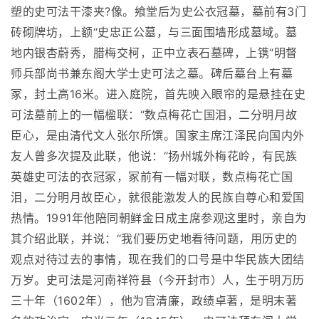
塑的史可法干漆夹?像。飨堂后为史公衣冠墓，墓前有3门
砖砌牌坊，上额“史忠正公墓，与三面围墙形成墓域。墓
地内银杏蔚秀，腊梅交柯，正中立表石墓碑，上镌“明督
师兵部尚书兼东阁大学士史可法之墓。碑后墓台上有墓
冢，封土高16米。进入庭院，首先映入眼帘的是悬挂在史
可法墓前上的一幅楹联：“数点梅花亡国泪，二分明月故
臣心，是由清代文人张尔所馔。国家主席江泽民向国内外
友人曾多次提及此联，他说：“扬州城外梅花岭，有民族
英雄史可法的衣冠冢，冢前有一幅对联，数点梅花亡国
泪，二分明月故臣心，就很能激发人的民族自尊心和爱国
热情。1991年他陪同朝鲜金日成主席参观这里时，亲自为
其介绍此联，并说：“我们要历史地看待问题，用历史的
观点对待过去的事情，现在我们的口号是中华民族大团结
万岁。史可法是河南祥符县（今开封市）人，生于明万历
三十年（1602年），他为官清廉，政绩卓著，是明末著