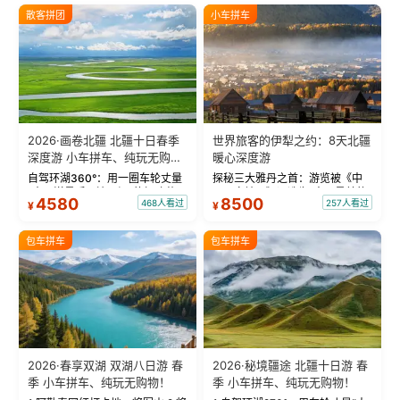
散客拼团
小车拼车
2026·画卷北疆 北疆十日春季
世界旅客的伊犁之约：8天北疆
深度游 小车拼车、纯玩无购
暖心深度游
物！
自驾环湖360°：用一圈车轮丈量
探秘三大雅丹之首：游览被《中
“大西洋最后一滴眼泪”的极致蔚
国国家地理》评选为“中国最美的
4580
8500
468人看过
257人看过
¥
¥
蓝。 赛湖旅拍：甄选多款风格服
三大雅丹”第一名的克拉玛依魔鬼
饰，9张精修美照，定格赛里木湖
城。 中国第一村：探访仅存的图
绝美瞬间。 赛湖坦克300跟车视
瓦人最大村落——禾木村，欣赏
包车拼车
包车拼车
频：专业摄影师...
晨雾与小木...
2026·春享双湖 双湖八日游 春
2026·秘境疆途 北疆十日游 春
季 小车拼车、纯玩无购物！
季 小车拼车、纯玩无购物！