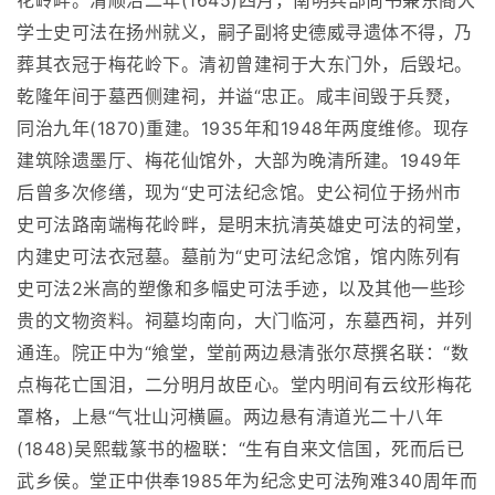
花岭畔。清顺治二年(1645)四月，南明兵部尚书兼东阁大
学士史可法在扬州就义，嗣子副将史德威寻遗体不得，乃
葬其衣冠于梅花岭下。清初曾建祠于大东门外，后毁圮。
乾隆年间于墓西侧建祠，并谥“忠正。咸丰间毁于兵燹，
同治九年(1870)重建。1935年和1948年两度维修。现存
建筑除遗墨厅、梅花仙馆外，大部为晚清所建。1949年
后曾多次修缮，现为“史可法纪念馆。史公祠位于扬州市
史可法路南端梅花岭畔，是明末抗清英雄史可法的祠堂，
内建史可法衣冠墓。墓前为“史可法纪念馆，馆内陈列有
史可法2米高的塑像和多幅史可法手迹，以及其他一些珍
贵的文物资料。祠墓均南向，大门临河，东墓西祠，并列
通连。院正中为“飨堂，堂前两边悬清张尔荩撰名联：“数
点梅花亡国泪，二分明月故臣心。堂内明间有云纹形梅花
罩格，上悬“气壮山河横匾。两边悬有清道光二十八年
(1848)吴熙载篆书的楹联：“生有自来文信国，死而后已
武乡侯。堂正中供奉1985年为纪念史可法殉难340周年而