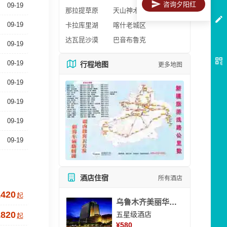
咨询夕阳红
09-19
那拉提草原
天山神木园
09-19
卡拉库里湖
喀什老城区
达瓦昆沙漠
巴音布鲁克
09-19
09-19
行程地图
更多地图
09-19
09-19
09-19
09-19
酒店住宿
所有酒店
1420
起
乌鲁木齐美丽华大酒
1820
五星级酒店
起
¥
580