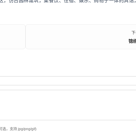
区，仿古园林建筑，集餐饮、住宿、娱乐、购物于一体的宾馆
下
锦
可选，支持 jpg/png/gif)