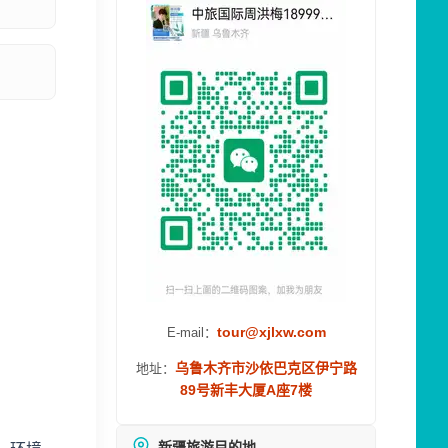
tour@xjlxw.com
E-mail：
乌鲁木齐市沙依巴克区伊宁路
地址：
89号新丰大厦A座7楼
新疆旅游目的地