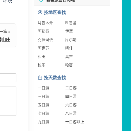
，环境
按地区查找
乌鲁木齐
吐鲁番
阿勒泰
伊犁
一篇 »
绣山庄
克拉玛依
库尔勒
阿克苏
喀什
和田
昌吉
博乐
哈密
按天数查找
一日游
二日游
三日游
四日游
五日游
六日游
七日游
八日游
九日游
十日游以上