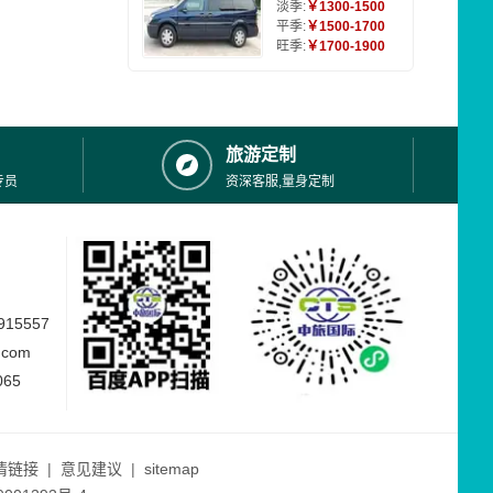
淡季:
￥1300-1500
平季:
￥1500-1700
旺季:
￥1700-1900
旅游定制
专员
资深客服,量身定制
15557
.com
065
情链接
|
意见建议
|
sitemap