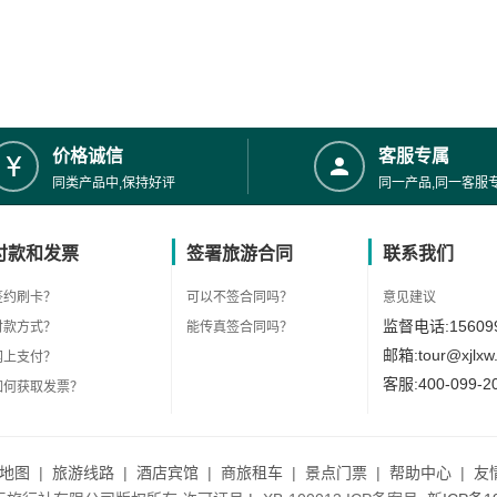
价格诚信
客服专属
同类产品中,保持好评
同一产品,同一客服
付款和发票
签署旅游合同
联系我们
签约刷卡？
可以不签合同吗？
意见建议
监督电话:156099
付款方式？
能传真签合同吗？
邮箱:tour@xjlxw
网上支付？
客服:400-099-2
如何获取发票？
地图
|
旅游线路
|
酒店宾馆
|
商旅租车
|
景点门票
|
帮助中心
|
友