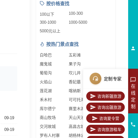
按价格查找
100-300
100以下
300-1000
1000-5000
5000元以上
按热门景点查找
白哈巴
五彩滩
魔鬼城
果子沟
葡萄沟
坎儿井
定制专家
火焰山
香妃墓
在
莲花湖
喀纳斯
线
咨询新疆旅游
定
禾木村
可可托海
制
咨询出疆旅游
库尔德宁
赛里木湖
南山牧场
天山天池
09-19
咨询夏令营
交河故城
高昌古城
09-19
咨询旅游租车
罗布人村寨
胡杨林公园