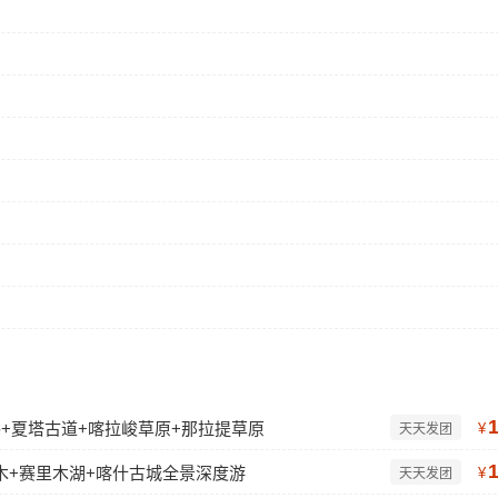
公路+夏塔古道+喀拉峻草原+那拉提草原
¥
天天发团
木+赛里木湖+喀什古城全景深度游
¥
天天发团