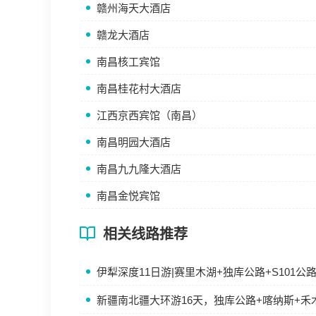
赣州海天大酒店
赣龙大酒店
南昌核工宾馆
南昌桂花村大酒店
江西京西宾馆（南昌）
南昌明园大酒店
南昌九九隆大酒店
南昌金悦宾馆
相关线路推荐
伊犁深度11日游|赛里木湖+独库公路+S101
新疆南北疆大环游16天，独库公路+喀纳斯+禾