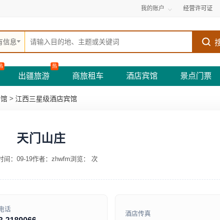
我的账户
经营许可证
有信息
热
热
出疆旅游
商旅租车
酒店宾馆
景点门票
>
宾馆
江西三星级酒店宾馆
天门山庄
间：09-19
作者：zhwfm
浏览：
次
电话
酒店传真