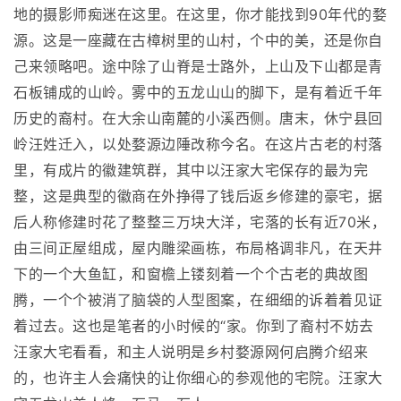
地的摄影师痴迷在这里。在这里，你才能找到90年代的婺
源。这是一座藏在古樟树里的山村，个中的美，还是你自
己来领略吧。途中除了山脊是士路外，上山及下山都是青
石板铺成的山岭。雾中的五龙山山的脚下，是有着近千年
历史的裔村。在大余山南麓的小溪西侧。唐末，休宁县回
岭汪姓迁入，以处婺源边陲改称今名。在这片古老的村落
里，有成片的徽建筑群，其中以汪家大宅保存的最为完
整，这是典型的徽商在外挣得了钱后返乡修建的豪宅，据
后人称修建时花了整整三万块大洋，宅落的长有近70米，
由三间正屋组成，屋内雕梁画栋，布局格调非凡，在天井
下的一个大鱼缸，和窗檐上镂刻着一个个古老的典故图
腾，一个个被消了脑袋的人型图案，在细细的诉着着见证
着过去。这也是笔者的小时候的“家。你到了裔村不妨去
汪家大宅看看，和主人说明是乡村婺源网何启腾介绍来
的，也许主人会痛快的让你细心的参观他的宅院。汪家大