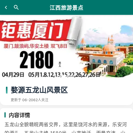
江西旅游景点
婺源五龙山风景区
更新于 06-20
62人关注
内容详情
五龙山全貌赣皖两省交界，这里是饶河水的来源，乐安河