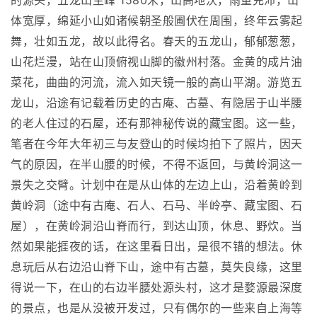
的源头，五龙山主峰 1580米，山高地沃，雨量充沛，山
体宽厚，绵延小山如诸候朝圣般圃伏在周围，终年云雾起
舞，壮如五龙，故以此得名。春天的五龙山，郁郁葱葱，
山花烂漫，站在山顶俯视山脚的徽州村落。金黄的成片油
菜花，曲曲的河流，流入如天镜一般的高山平湖。游览五
龙山，沿途有记载着历史的古庵、古墓、有隐居于山半腰
的老人住过的石屋，还有那神秘传说的藏宝图。这一些，
笔者在今年大年初三与友登山的时候均拍下了照片，因天
气的原因，在半山腰的时候，不得不返回，与黄岭洞这一
景失之交臂。计划中在是从山体的左边上山，沿着黄岭到
黄岭洞（途中有古庵、石人、石马、半岭亭、藏宝图、石
屋），在黄岭洞沿山脊而行，到达山顶，休息、野炊。当
然如果能捱夜的话，在这里看日出，是很不错的想法。休
息玩后从右边沿山脊下山，途中有古墓，莫失良缘，这里
得说一下，在山的右边半腰处源头村，这才是婺源最深度
的景点，也是从没被开发过，只有偶尔的一些来自上海等