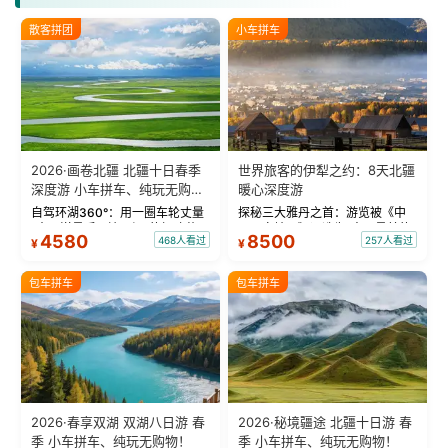
散客拼团
小车拼车
2026·画卷北疆 北疆十日春季
世界旅客的伊犁之约：8天北疆
深度游 小车拼车、纯玩无购
暖心深度游
物！
自驾环湖360°：用一圈车轮丈量
探秘三大雅丹之首：游览被《中
“大西洋最后一滴眼泪”的极致蔚
国国家地理》评选为“中国最美的
4580
8500
468人看过
257人看过
¥
¥
蓝。 赛湖旅拍：甄选多款风格服
三大雅丹”第一名的克拉玛依魔鬼
饰，9张精修美照，定格赛里木湖
城。 中国第一村：探访仅存的图
绝美瞬间。 赛湖坦克300跟车视
瓦人最大村落——禾木村，欣赏
包车拼车
包车拼车
频：专业摄影师...
晨雾与小木...
2026·春享双湖 双湖八日游 春
2026·秘境疆途 北疆十日游 春
季 小车拼车、纯玩无购物！
季 小车拼车、纯玩无购物！