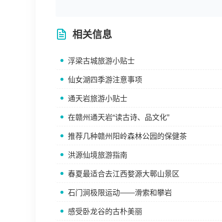
相关信息
浮梁古城旅游小贴士
仙女湖四季游注意事项
通天岩旅游小贴士
在赣州通天岩“读古诗、品文化”
推荐几种赣州阳岭森林公园的保健茶
洪源仙境旅游指南
春夏最适合去江西婺源大鄣山景区
石门涧极限运动——滑索和攀岩
感受卧龙谷的古朴美丽