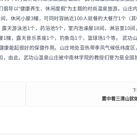
们倡导以“健康养生、休闲度假”为主题的时尚温泉旅游。山庄
2间，休闲小屋3幢，可同时容纳近100人就餐的大餐厅1个（
，露天游泳池1个，药浴池5个，室内泡澡屋18间，淋浴室10间
1幢，露天音乐茶座1个，钓鱼岛1个，篮球场1个等。 武功
体健康能起很好的保健作用。山庄地处亚热带季风气候低纬度区
和，由此，武功山温泉山庄被中南林学院的教授们誉为是全国
下
雾中看三清山犹