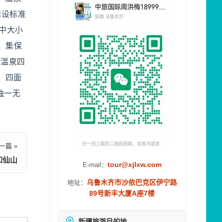
内设标准
其中大小
，集保
山温泉四
，四面
独一无
一篇 »
如仙山
tour@xjlxw.com
E-mail：
乌鲁木齐市沙依巴克区伊宁路
地址：
89号新丰大厦A座7楼
新疆旅游目的地