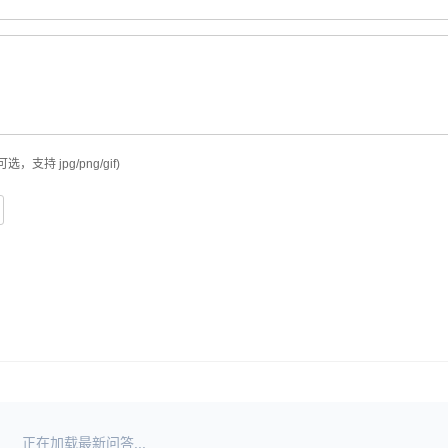
可选，支持 jpg/png/gif)
正在加载最新问答...