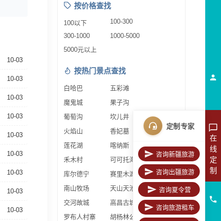
按价格查找
100-300
100以下
300-1000
1000-5000
5000元以上
10-03
按热门景点查找
10-03
白哈巴
五彩滩
10-03
魔鬼城
果子沟
10-03
葡萄沟
坎儿井
定制专家
火焰山
香妃墓
10-03
在
莲花湖
喀纳斯
线
10-03
咨询新疆旅游
定
禾木村
可可托海
制
咨询出疆旅游
10-03
库尔德宁
赛里木湖
南山牧场
天山天池
咨询夏令营
10-03
交河故城
高昌古城
咨询旅游租车
10-03
罗布人村寨
胡杨林公园