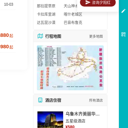
咨询夕阳红
10-03
那拉提草原
天山神木园
卡拉库里湖
喀什老城区
达瓦昆沙漠
巴音布鲁克
4880
起
行程地图
更多地图
4980
起
酒店住宿
所有酒店
乌鲁木齐美丽华大酒
五星级酒店
¥
580