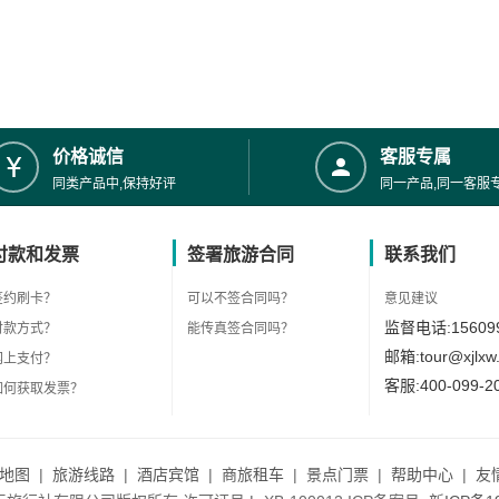
价格诚信
客服专属
同类产品中,保持好评
同一产品,同一客服
付款和发票
签署旅游合同
联系我们
签约刷卡？
可以不签合同吗？
意见建议
监督电话:156099
付款方式？
能传真签合同吗？
邮箱:tour@xjlxw
网上支付？
客服:400-099-2
如何获取发票？
地图
|
旅游线路
|
酒店宾馆
|
商旅租车
|
景点门票
|
帮助中心
|
友