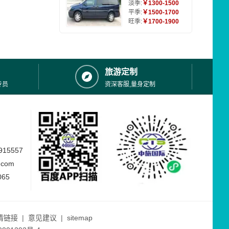
淡季:
￥1300-1500
平季:
￥1500-1700
旺季:
￥1700-1900
旅游定制
专员
资深客服,量身定制
15557
.com
065
情链接
|
意见建议
|
sitemap