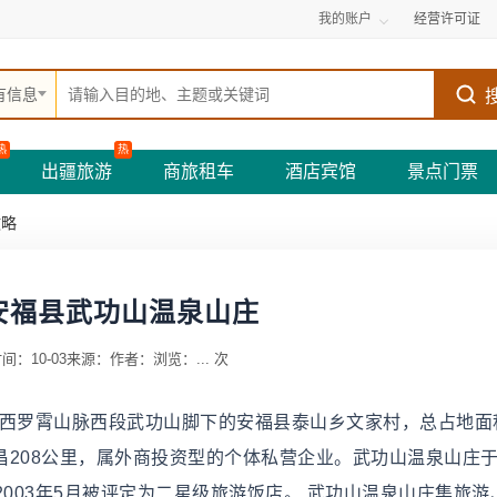
我的账户
经营许可证
有信息
热
热
出疆旅游
商旅租车
酒店宾馆
景点门票
攻略
安福县武功山温泉山庄
间：10-03
来源：
作者：
浏览：
...
次
西罗霄山脉西段武功山脚下的安福县泰山乡文家村，总占地面积
昌208公里，属外商投资型的个体私营企业。武功山温泉山庄于2
2003年5月被评定为二星级旅游饭店。 武功山温泉山庄集旅游