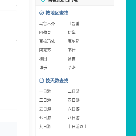
按地区查找
乌鲁木齐
吐鲁番
阿勒泰
伊犁
克拉玛依
库尔勒
阿克苏
喀什
和田
昌吉
博乐
哈密
按天数查找
一日游
二日游
三日游
四日游
五日游
六日游
七日游
八日游
九日游
十日游以上