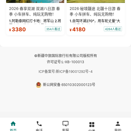
2026·春享双湖 双湖八日游 春
2026·秘境疆途 北疆十日游 春
季 小车拼车、纯玩无购物！
季 小车拼车、纯玩无购物！
1.阿勒泰网红打卡地：将军山 2.将
1.自驾环湖270°，用车轮丈量“大
军山落日缆车，体验雪都风光 3.
西洋最后一滴眼泪”的极致蔚蓝，
3380
4180
354人看过
4264人看过
¥
¥
将军山，夕阳派对，蹦迪party 4.
让雪山、花海与深邃湖水在转弯
自驾赛里木湖360°环湖 5.二进赛
间连成自由的画卷。 2.特别赠送
湖随心游，邂逅湖畔日出浪漫...
那拉提景区3公里内，落地窗三钻
民宿 3.那...
©新疆中旅国际旅行社有限公司版权所有
许可证号:L-XB-100013
ICP备案号:新ICP备19001292号-4
新公网安备 65010302000123号
首页
电话
客服
我的