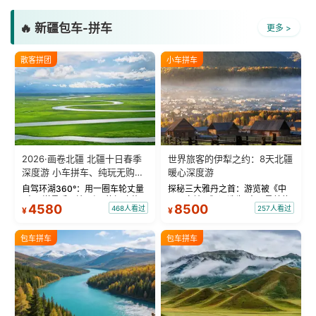
🔥 新疆包车-拼车
更多 >
散客拼团
小车拼车
2026·画卷北疆 北疆十日春季
世界旅客的伊犁之约：8天北疆
深度游 小车拼车、纯玩无购
暖心深度游
物！
自驾环湖360°：用一圈车轮丈量
探秘三大雅丹之首：游览被《中
“大西洋最后一滴眼泪”的极致蔚
国国家地理》评选为“中国最美的
4580
8500
468人看过
257人看过
¥
¥
蓝。 赛湖旅拍：甄选多款风格服
三大雅丹”第一名的克拉玛依魔鬼
饰，9张精修美照，定格赛里木湖
城。 中国第一村：探访仅存的图
绝美瞬间。 赛湖坦克300跟车视
瓦人最大村落——禾木村，欣赏
包车拼车
包车拼车
频：专业摄影师...
晨雾与小木...