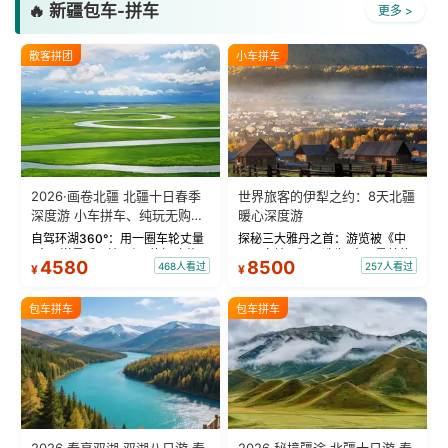
🔥 新疆包车-拼车
更多 >
散客拼团
小车拼车
2026·画卷北疆 北疆十日春季
世界旅客的伊犁之约：8天北疆
深度游 小车拼车、纯玩无购
暖心深度游
物！
自驾环湖360°：用一圈车轮丈量
探秘三大雅丹之首：游览被《中
“大西洋最后一滴眼泪”的极致蔚
国国家地理》评选为“中国最美的
4580
8500
468人看过
257人看过
¥
¥
蓝。 赛湖旅拍：甄选多款风格服
三大雅丹”第一名的克拉玛依魔鬼
饰，9张精修美照，定格赛里木湖
城。 中国第一村：探访仅存的图
绝美瞬间。 赛湖坦克300跟车视
瓦人最大村落——禾木村，欣赏
包车拼车
包车拼车
频：专业摄影师...
晨雾与小木...