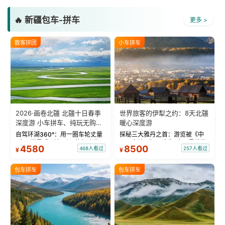
🔥 新疆包车-拼车
更多 >
散客拼团
小车拼车
2026·画卷北疆 北疆十日春季
世界旅客的伊犁之约：8天北疆
深度游 小车拼车、纯玩无购
暖心深度游
物！
自驾环湖360°：用一圈车轮丈量
探秘三大雅丹之首：游览被《中
“大西洋最后一滴眼泪”的极致蔚
国国家地理》评选为“中国最美的
4580
8500
468人看过
257人看过
¥
¥
蓝。 赛湖旅拍：甄选多款风格服
三大雅丹”第一名的克拉玛依魔鬼
饰，9张精修美照，定格赛里木湖
城。 中国第一村：探访仅存的图
绝美瞬间。 赛湖坦克300跟车视
瓦人最大村落——禾木村，欣赏
包车拼车
包车拼车
频：专业摄影师...
晨雾与小木...