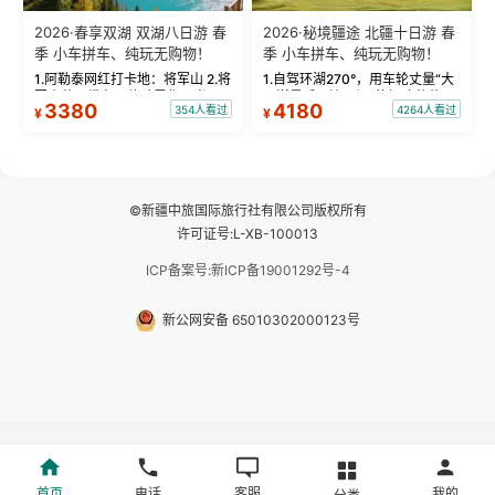
2026·春享双湖 双湖八日游 春
2026·秘境疆途 北疆十日游 春
季 小车拼车、纯玩无购物！
季 小车拼车、纯玩无购物！
1.阿勒泰网红打卡地：将军山 2.将
1.自驾环湖270°，用车轮丈量“大
军山落日缆车，体验雪都风光 3.
西洋最后一滴眼泪”的极致蔚蓝，
3380
4180
354人看过
4264人看过
¥
¥
将军山，夕阳派对，蹦迪party 4.
让雪山、花海与深邃湖水在转弯
自驾赛里木湖360°环湖 5.二进赛
间连成自由的画卷。 2.特别赠送
湖随心游，邂逅湖畔日出浪漫...
那拉提景区3公里内，落地窗三钻
民宿 3.那...
©新疆中旅国际旅行社有限公司版权所有
许可证号:L-XB-100013
ICP备案号:新ICP备19001292号-4
新公网安备 65010302000123号
首页
电话
客服
我的