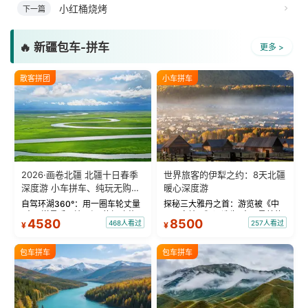
小红桶烧烤
下一篇
🔥 新疆包车-拼车
更多 >
散客拼团
小车拼车
2026·画卷北疆 北疆十日春季
世界旅客的伊犁之约：8天北疆
深度游 小车拼车、纯玩无购
暖心深度游
物！
自驾环湖360°：用一圈车轮丈量
探秘三大雅丹之首：游览被《中
“大西洋最后一滴眼泪”的极致蔚
国国家地理》评选为“中国最美的
4580
8500
468人看过
257人看过
¥
¥
蓝。 赛湖旅拍：甄选多款风格服
三大雅丹”第一名的克拉玛依魔鬼
饰，9张精修美照，定格赛里木湖
城。 中国第一村：探访仅存的图
绝美瞬间。 赛湖坦克300跟车视
瓦人最大村落——禾木村，欣赏
包车拼车
包车拼车
频：专业摄影师...
晨雾与小木...