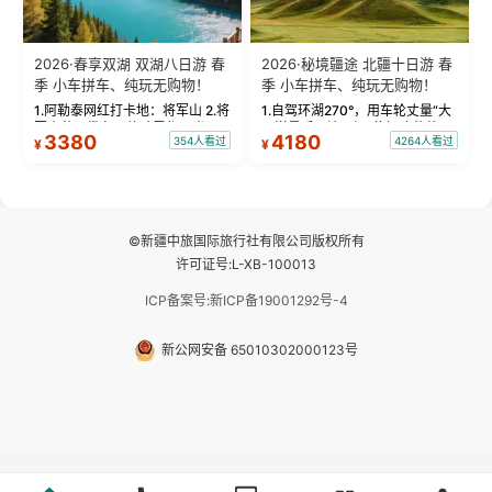
2026·春享双湖 双湖八日游 春
2026·秘境疆途 北疆十日游 春
季 小车拼车、纯玩无购物！
季 小车拼车、纯玩无购物！
1.阿勒泰网红打卡地：将军山 2.将
1.自驾环湖270°，用车轮丈量“大
军山落日缆车，体验雪都风光 3.
西洋最后一滴眼泪”的极致蔚蓝，
3380
4180
354人看过
4264人看过
¥
¥
将军山，夕阳派对，蹦迪party 4.
让雪山、花海与深邃湖水在转弯
自驾赛里木湖360°环湖 5.二进赛
间连成自由的画卷。 2.特别赠送
湖随心游，邂逅湖畔日出浪漫...
那拉提景区3公里内，落地窗三钻
民宿 3.那...
©新疆中旅国际旅行社有限公司版权所有
许可证号:L-XB-100013
ICP备案号:新ICP备19001292号-4
新公网安备 65010302000123号