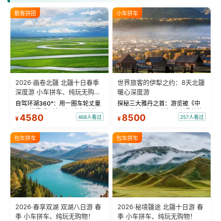
散客拼团
小车拼车
2026·画卷北疆 北疆十日春季
世界旅客的伊犁之约：8天北疆
深度游 小车拼车、纯玩无购
暖心深度游
物！
自驾环湖360°：用一圈车轮丈量
探秘三大雅丹之首：游览被《中
“大西洋最后一滴眼泪”的极致蔚
国国家地理》评选为“中国最美的
4580
8500
468人看过
257人看过
¥
¥
蓝。 赛湖旅拍：甄选多款风格服
三大雅丹”第一名的克拉玛依魔鬼
饰，9张精修美照，定格赛里木湖
城。 中国第一村：探访仅存的图
绝美瞬间。 赛湖坦克300跟车视
瓦人最大村落——禾木村，欣赏
包车拼车
包车拼车
频：专业摄影师...
晨雾与小木...
2026·春享双湖 双湖八日游 春
2026·秘境疆途 北疆十日游 春
季 小车拼车、纯玩无购物！
季 小车拼车、纯玩无购物！