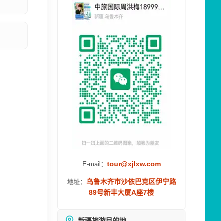
tour@xjlxw.com
E-mail：
乌鲁木齐市沙依巴克区伊宁路
地址：
89号新丰大厦A座7楼
新疆旅游目的地