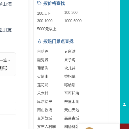
按价格查找
尽山海
100-300
100以下
300-1000
1000-5000
5000元以上
老朋友
按热门景点查找
白哈巴
五彩滩
魔鬼城
果子沟
一篇 »
酒店）
葡萄沟
坎儿井
火焰山
香妃墓
莲花湖
喀纳斯
禾木村
可可托海
库尔德宁
赛里木湖
南山牧场
天山天池
交河故城
高昌古城
罗布人村寨
胡杨林公园