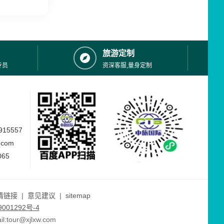
旅游定制
专员
资深客服,量身定制
15557
.com
065
情链接
|
意见建议
|
sitemap
001292号-4
ur@xjlxw.com