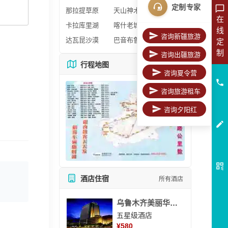
定制专家
那拉提草原
天山神木园
在
卡拉库里湖
喀什老城区
线
咨询新疆旅游
达瓦昆沙漠
巴音布鲁克
定
制
咨询出疆旅游
行程地图
更多地图
咨询夏令营
咨询旅游租车
咨询夕阳红
酒店住宿
所有酒店
乌鲁木齐美丽华大酒
五星级酒店
¥
580