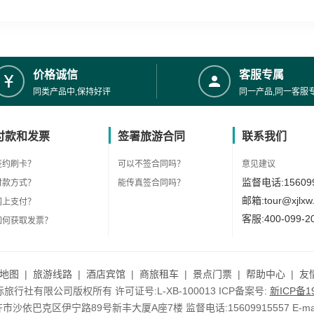
价格诚信
客服专属
同类产品中,保持好评
同一产品,同一客服
付款和发票
签署旅游合同
联系我们
签约刷卡？
可以不签合同吗？
意见建议
监督电话:156099
付款方式？
能传真签合同吗？
邮箱:tour@xjlxw
网上支付？
客服:400-099-2
如何获取发票？
地图
|
旅游线路
|
酒店宾馆
|
商旅租车
|
景点门票
|
帮助中心
|
友
行社有限公司版权所有 许可证号:L-XB-100013 ICP备案号:
新ICP备19
依巴克区伊宁路89号新丰大厦A座7楼 监督电话:15609915557 E-mail:to