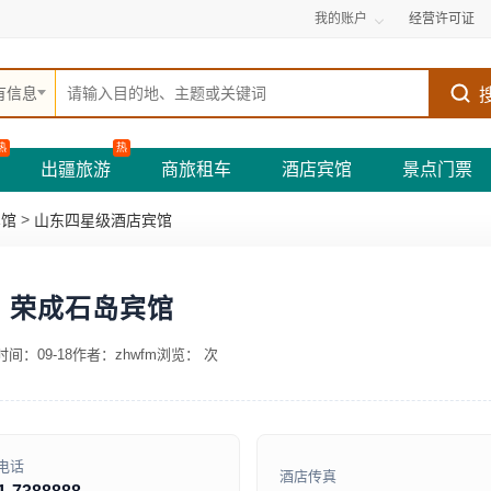
我的账户
经营许可证
有信息
热
热
出疆旅游
商旅租车
酒店宾馆
景点门票
>
宾馆
山东四星级酒店宾馆
荣成石岛宾馆
间：09-18
作者：zhwfm
浏览：
次
电话
酒店传真