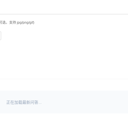
可选，支持 jpg/png/gif)
正在加载最新问答...