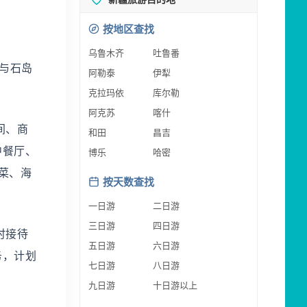
按地区查找
乌鲁木齐
吐鲁番
与石岛
阿勒泰
伊犁
克拉玛依
库尔勒
阿克苏
喀什
间、商
和田
昌吉
中餐厅、
博乐
哈密
菜、海
按天数查找
一日游
二日游
三日游
四日游
时接待
五日游
六日游
务，计划
七日游
八日游
九日游
十日游以上