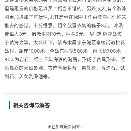
去建议不太会水的买个游泳圈前去,那里的虽然有租赁的,
但是租赁的价格足以买个相当不错的。另外浪大,有个游泳
圈更加增加了可玩性,尤其是坐在泳圈里任由波浪把你推来
推去的感觉，十分惬意。租个放置衣物的箱子3元，冲洗
费每人3元，借救生圈10元，押金5元。 导 游 桃花岛位
于黄海之滨，太公山下，该岛隶属于东港区秦楼街道桃花
岛村，距岸1000米。全岛东西宽500米，南北长700米，
80%为岩石，经上千年海浪的淘凿，形成了各具形态、怪
石矗立的天然景观，古迹有梳妆台、祭礼台、香炉石、试
剑石、天女洗澡池等。
相关咨询与解答
正在加载最新问答...