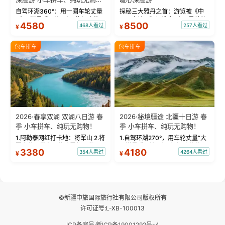
物！
自驾环湖360°：用一圈车轮丈量
探秘三大雅丹之首：游览被《中
“大西洋最后一滴眼泪”的极致蔚
国国家地理》评选为“中国最美的
4580
8500
468人看过
257人看过
¥
¥
蓝。 赛湖旅拍：甄选多款风格服
三大雅丹”第一名的克拉玛依魔鬼
饰，9张精修美照，定格赛里木湖
城。 中国第一村：探访仅存的图
绝美瞬间。 赛湖坦克300跟车视
瓦人最大村落——禾木村，欣赏
包车拼车
包车拼车
频：专业摄影师...
晨雾与小木...
2026·春享双湖 双湖八日游 春
2026·秘境疆途 北疆十日游 春
季 小车拼车、纯玩无购物！
季 小车拼车、纯玩无购物！
1.阿勒泰网红打卡地：将军山 2.将
1.自驾环湖270°，用车轮丈量“大
军山落日缆车，体验雪都风光 3.
西洋最后一滴眼泪”的极致蔚蓝，
3380
4180
354人看过
4264人看过
¥
¥
将军山，夕阳派对，蹦迪party 4.
让雪山、花海与深邃湖水在转弯
自驾赛里木湖360°环湖 5.二进赛
间连成自由的画卷。 2.特别赠送
湖随心游，邂逅湖畔日出浪漫...
那拉提景区3公里内，落地窗三钻
民宿 3.那...
©新疆中旅国际旅行社有限公司版权所有
许可证号:L-XB-100013
ICP备案号:新ICP备19001292号-4