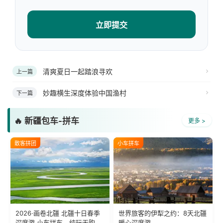
立即提交
清爽夏日一起踏浪寻欢
上一篇
妙趣横生深度体验中国渔村
下一篇
🔥 新疆包车-拼车
更多 >
散客拼团
小车拼车
2026·画卷北疆 北疆十日春季
世界旅客的伊犁之约：8天北疆
深度游 小车拼车、纯玩无购
暖心深度游