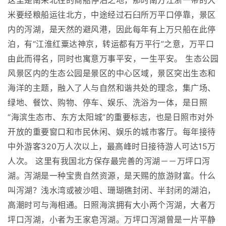
这里是南来北往的商船停泊之地，那时南方江浙一带的大
米要经粮船运往北方，中途经过石臼所万平口停靠，景区
内的泻湖，是天然的避风港，因此每年有上万只船在此停
泊，有“江淮红粟达神京，转运都有万平行”之意，万平口
由此而得名，同时也寓意万事平安，一生平安。 生态公园
风景区内的生态公园是景区的中心区域，景区突出生态和
海洋的主题，融入了人与自然和谐共处的理念，集广场、
绿地、餐饮、购物、停车、娱乐、洗浴为一体，是日照
“海滨生态市、东方太阳城”的重要标志，也是日照市对外
开放的重要窗口和市民休闲、娱乐的城市客厅。每年接待
中外游客320万人次以上，最高峰时日接待游人可达15万
人次。 这里有我国北方保存最完善的泻湖－－万坪口泻
湖。泻湖是一种宝贵自然资源，是天赐的旅游财富。什么
叫泻湖？浅水湾或被沙咀、珊瑚礁封闭、半封闭的湖泊，
高潮时可与海相通。日照海滨拥有大小两个泻湖，大者万
坪口泻湖，小者为王家皂泻湖。万坪口泻湖曾是一片平静