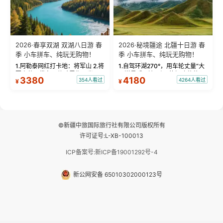
2026·春享双湖 双湖八日游 春
2026·秘境疆途 北疆十日游 春
季 小车拼车、纯玩无购物！
季 小车拼车、纯玩无购物！
1.阿勒泰网红打卡地：将军山 2.将
1.自驾环湖270°，用车轮丈量“大
军山落日缆车，体验雪都风光 3.
西洋最后一滴眼泪”的极致蔚蓝，
3380
4180
354人看过
4264人看过
¥
¥
将军山，夕阳派对，蹦迪party 4.
让雪山、花海与深邃湖水在转弯
自驾赛里木湖360°环湖 5.二进赛
间连成自由的画卷。 2.特别赠送
湖随心游，邂逅湖畔日出浪漫...
那拉提景区3公里内，落地窗三钻
民宿 3.那...
©新疆中旅国际旅行社有限公司版权所有
许可证号:L-XB-100013
ICP备案号:新ICP备19001292号-4
新公网安备 65010302000123号