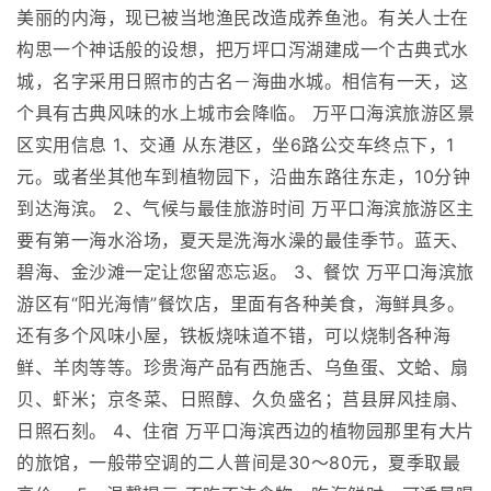
美丽的内海，现已被当地渔民改造成养鱼池。有关人士在
构思一个神话般的设想，把万坪口泻湖建成一个古典式水
城，名字采用日照市的古名－海曲水城。相信有一天，这
个具有古典风味的水上城市会降临。 万平口海滨旅游区景
区实用信息 1、交通 从东港区，坐6路公交车终点下，1
元。或者坐其他车到植物园下，沿曲东路往东走，10分钟
到达海滨。 2、气候与最佳旅游时间 万平口海滨旅游区主
要有第一海水浴场，夏天是洗海水澡的最佳季节。蓝天、
碧海、金沙滩一定让您留恋忘返。 3、餐饮 万平口海滨旅
游区有“阳光海情”餐饮店，里面有各种美食，海鲜具多。
还有多个风味小屋，铁板烧味道不错，可以烧制各种海
鲜、羊肉等等。珍贵海产品有西施舌、乌鱼蛋、文蛤、扇
贝、虾米；京冬菜、日照醇、久负盛名；莒县屏风挂扇、
日照石刻。 4、住宿 万平口海滨西边的植物园那里有大片
的旅馆，一般带空调的二人普间是30～80元，夏季取最