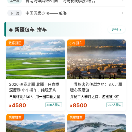
鲁南海滨森林公园：海与树的美妙结合
上一篇
中国温泉之乡——威海
下一篇
🔥 新疆包车-拼车
更多 >
散客拼团
小车拼车
2026·画卷北疆 北疆十日春季
世界旅客的伊犁之约：8天北疆
深度游 小车拼车、纯玩无购
暖心深度游
物！
自驾环湖360°：用一圈车轮丈量
探秘三大雅丹之首：游览被《中
“大西洋最后一滴眼泪”的极致蔚
国国家地理》评选为“中国最美的
4580
8500
468人看过
257人看过
¥
¥
蓝。 赛湖旅拍：甄选多款风格服
三大雅丹”第一名的克拉玛依魔鬼
饰，9张精修美照，定格赛里木湖
城。 中国第一村：探访仅存的图
绝美瞬间。 赛湖坦克300跟车视
瓦人最大村落——禾木村，欣赏
包车拼车
包车拼车
频：专业摄影师...
晨雾与小木...