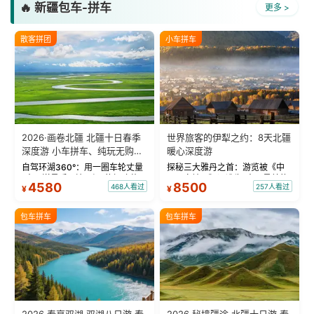
🔥 新疆包车-拼车
更多 >
散客拼团
小车拼车
2026·画卷北疆 北疆十日春季
世界旅客的伊犁之约：8天北疆
深度游 小车拼车、纯玩无购
暖心深度游
物！
自驾环湖360°：用一圈车轮丈量
探秘三大雅丹之首：游览被《中
“大西洋最后一滴眼泪”的极致蔚
国国家地理》评选为“中国最美的
4580
8500
468人看过
257人看过
¥
¥
蓝。 赛湖旅拍：甄选多款风格服
三大雅丹”第一名的克拉玛依魔鬼
饰，9张精修美照，定格赛里木湖
城。 中国第一村：探访仅存的图
绝美瞬间。 赛湖坦克300跟车视
瓦人最大村落——禾木村，欣赏
包车拼车
包车拼车
频：专业摄影师...
晨雾与小木...