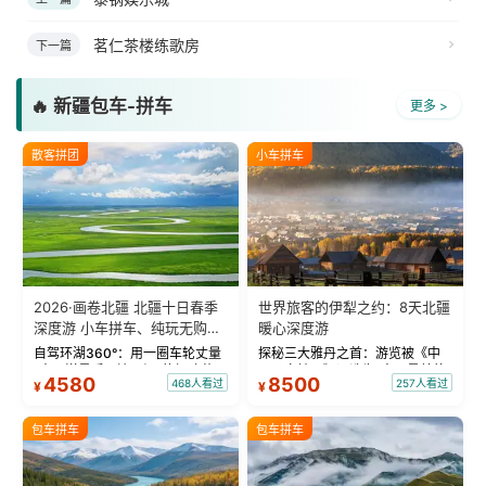
茗仁茶楼练歌房
下一篇
🔥 新疆包车-拼车
更多 >
散客拼团
小车拼车
2026·画卷北疆 北疆十日春季
世界旅客的伊犁之约：8天北疆
深度游 小车拼车、纯玩无购
暖心深度游
物！
自驾环湖360°：用一圈车轮丈量
探秘三大雅丹之首：游览被《中
“大西洋最后一滴眼泪”的极致蔚
国国家地理》评选为“中国最美的
4580
8500
468人看过
257人看过
¥
¥
蓝。 赛湖旅拍：甄选多款风格服
三大雅丹”第一名的克拉玛依魔鬼
饰，9张精修美照，定格赛里木湖
城。 中国第一村：探访仅存的图
绝美瞬间。 赛湖坦克300跟车视
瓦人最大村落——禾木村，欣赏
包车拼车
包车拼车
频：专业摄影师...
晨雾与小木...