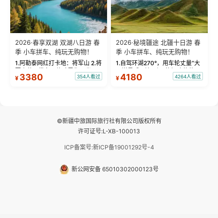
2026·春享双湖 双湖八日游 春
2026·秘境疆途 北疆十日游 春
季 小车拼车、纯玩无购物！
季 小车拼车、纯玩无购物！
1.阿勒泰网红打卡地：将军山 2.将
1.自驾环湖270°，用车轮丈量“大
军山落日缆车，体验雪都风光 3.
西洋最后一滴眼泪”的极致蔚蓝，
3380
4180
354人看过
4264人看过
¥
¥
将军山，夕阳派对，蹦迪party 4.
让雪山、花海与深邃湖水在转弯
自驾赛里木湖360°环湖 5.二进赛
间连成自由的画卷。 2.特别赠送
湖随心游，邂逅湖畔日出浪漫...
那拉提景区3公里内，落地窗三钻
民宿 3.那...
©新疆中旅国际旅行社有限公司版权所有
许可证号:L-XB-100013
ICP备案号:新ICP备19001292号-4
新公网安备 65010302000123号