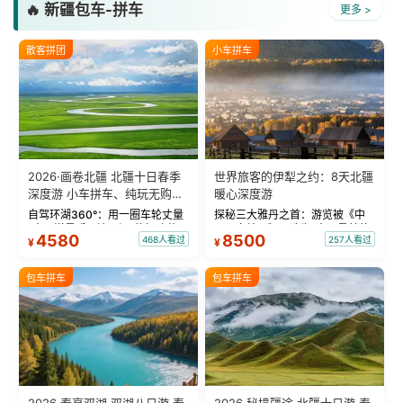
🔥 新疆包车-拼车
更多 >
散客拼团
小车拼车
2026·画卷北疆 北疆十日春季
世界旅客的伊犁之约：8天北疆
深度游 小车拼车、纯玩无购
暖心深度游
物！
自驾环湖360°：用一圈车轮丈量
探秘三大雅丹之首：游览被《中
“大西洋最后一滴眼泪”的极致蔚
国国家地理》评选为“中国最美的
4580
8500
468人看过
257人看过
¥
¥
蓝。 赛湖旅拍：甄选多款风格服
三大雅丹”第一名的克拉玛依魔鬼
饰，9张精修美照，定格赛里木湖
城。 中国第一村：探访仅存的图
绝美瞬间。 赛湖坦克300跟车视
瓦人最大村落——禾木村，欣赏
包车拼车
包车拼车
频：专业摄影师...
晨雾与小木...