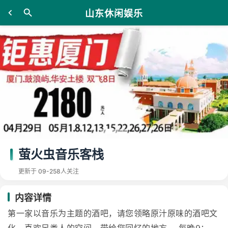
山东休闲娱乐
萤火虫音乐客栈
更新于 09-25
8人关注
内容详情
第一家以音乐为主题的酒吧，请您领略原汁原味的酒吧文