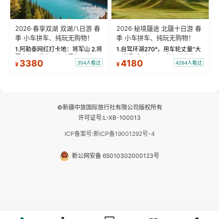
2026·春享双湖 双湖八日游 春
2026·秘境疆途 北疆十日游 春
季 小车拼车、纯玩无购物！
季 小车拼车、纯玩无购物！
1.阿勒泰网红打卡地：将军山 2.将
1.自驾环湖270°，用车轮丈量“大
军山落日缆车，体验雪都风光 3.
西洋最后一滴眼泪”的极致蔚蓝，
3380
4180
354人看过
4264人看过
¥
¥
将军山，夕阳派对，蹦迪party 4.
让雪山、花海与深邃湖水在转弯
自驾赛里木湖360°环湖 5.二进赛
间连成自由的画卷。 2.特别赠送
湖随心游，邂逅湖畔日出浪漫...
那拉提景区3公里内，落地窗三钻
民宿 3.那...
©新疆中旅国际旅行社有限公司版权所有
许可证号:L-XB-100013
ICP备案号:新ICP备19001292号-4
新公网安备 65010302000123号