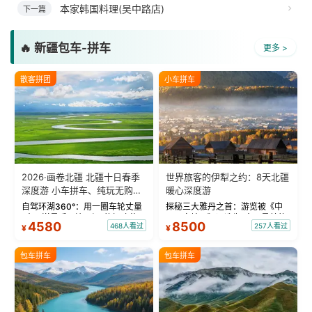
本家韩国料理(吴中路店)
下一篇
🔥 新疆包车-拼车
更多 >
散客拼团
小车拼车
2026·画卷北疆 北疆十日春季
世界旅客的伊犁之约：8天北疆
深度游 小车拼车、纯玩无购
暖心深度游
物！
自驾环湖360°：用一圈车轮丈量
探秘三大雅丹之首：游览被《中
“大西洋最后一滴眼泪”的极致蔚
国国家地理》评选为“中国最美的
4580
8500
468人看过
257人看过
¥
¥
蓝。 赛湖旅拍：甄选多款风格服
三大雅丹”第一名的克拉玛依魔鬼
饰，9张精修美照，定格赛里木湖
城。 中国第一村：探访仅存的图
绝美瞬间。 赛湖坦克300跟车视
瓦人最大村落——禾木村，欣赏
包车拼车
包车拼车
频：专业摄影师...
晨雾与小木...