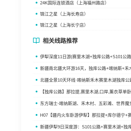
24K国际连锁酒店（上海福州路店）
锦江之星（上海长寿店）
锦江之星（上海长宁店）
相关线路推荐
伊犁深度11日游|赛里木湖+独库公路+S101
新疆南北疆大环游16天，独库公路+喀纳斯+禾
北疆全景10天环线·喀纳斯禾木赛里木湖独库公
【独库公路】那拉提,赛里木湖,口岸,薰衣草单
东方瑞士-喀纳斯湖、禾木村、五彩滩、世界魔
H07【疆内火车卧游伊犁】那拉提+库尔德宁+
新疆伊犁9日深度游：S101公路+赛里木湖+独