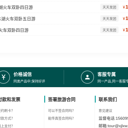
木湖火车双卧四日游
¥
天天发团
木湖火车双卧五日游
¥
天天发团
湖火车双卧四日游
¥
天天发团
价格诚信
客服专属
同类产品中,保持好评
同一产品,同一客服
付款和发票
签署旅游合同
联系我们
签约刷卡？
可以不签合同吗？
意见建议
监督电话:156099
付款方式？
能传真签合同吗？
邮箱:tour@xjlxw
网上支付？