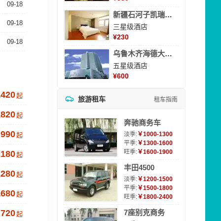
09-18
新疆石河子凯瑞酒店
09-18
三星级酒店
¥
230
09-18
乌鲁木齐海德大酒店
五星级酒店
¥
600
1420
起
旅游租车
租车指南
1820
起
奔驰商务车
990
淡季:
￥1000-1300
起
平季:
￥1300-1600
旺季:
￥1600-1900
2180
起
丰田4500
1280
起
淡季:
￥1200-1500
平季:
￥1500-1800
1680
起
旺季:
￥1800-2400
720
7座别克商务
起