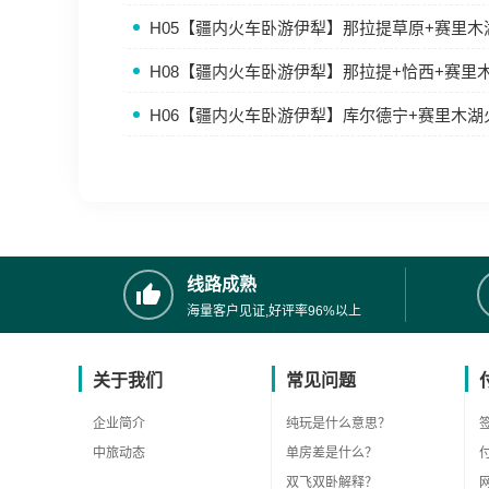
H05【疆内火车卧游伊犁】那拉提草原+赛里
H08【疆内火车卧游伊犁】那拉提+恰西+赛里
H06【疆内火车卧游伊犁】库尔德宁+赛里木
线路成熟
海量客户见证,好评率96%以上
关于我们
常见问题
企业简介
纯玩是什么意思？
中旅动态
单房差是什么？
双飞双卧解释？