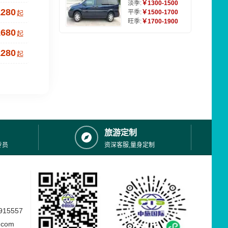
淡季:
￥1300-1500
1280
平季:
￥1500-1700
起
旺季:
￥1700-1900
1680
起
1280
起
旅游定制
专员
资深客服,量身定制
15557
.com