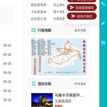
那拉提草原
天山神木园
咨询旅游租车
卡拉库里湖
喀什老城区
咨询夕阳红
达瓦昆沙漠
巴音布鲁克
行程地图
更多地图
09-18
09-18
09-18
09-18
09-18
酒店住宿
所有酒店
09-18
乌鲁木齐美丽华大酒
09-18
五星级酒店
¥
580