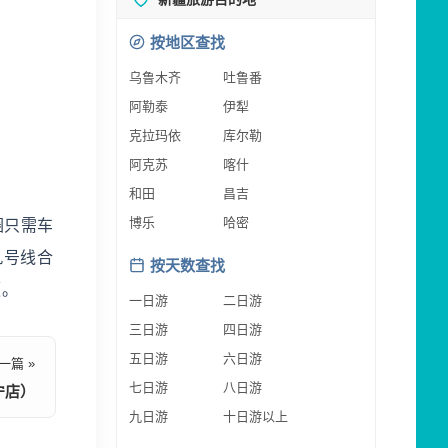
按地区查找
乌鲁木齐
吐鲁番
阿勒泰
伊犁
克拉玛依
库尔勒
阿克苏
喀什
和田
昌吉
博乐
哈密
圈只需车
九号线合
按天数查找
便。
一日游
二日游
三日游
四日游
五日游
六日游
一篇 »
七日游
八日游
宁店）
九日游
十日游以上