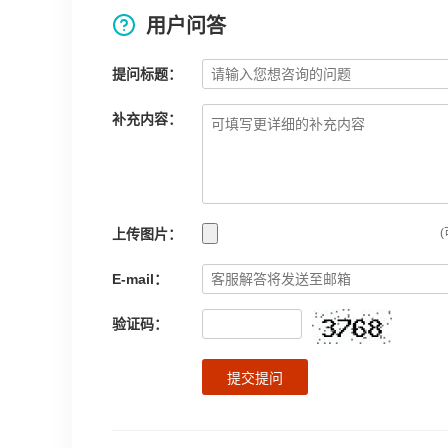
用户问答
提问标题：
补充内容：
上传图片：
(
E-mail：
验证码：
提交提问