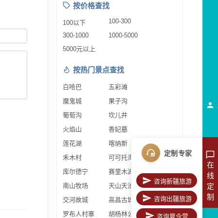
按价格查找
100-300
100以下
300-1000
1000-5000
5000元以上
按热门景点查找
白哈巴
五彩滩
魔鬼城
果子沟
葡萄沟
坎儿井
火焰山
香妃墓
莲花湖
喀纳斯
定制专家
禾木村
可可托海
在
库尔德宁
赛里木湖
线
咨询新疆旅游
南山牧场
天山天池
定
制
咨询出疆旅游
交河故城
高昌古城
罗布人村寨
胡杨林公园
咨询夏令营