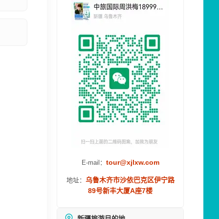
tour@xjlxw.com
E-mail：
乌鲁木齐市沙依巴克区伊宁路
地址：
89号新丰大厦A座7楼
新疆旅游目的地