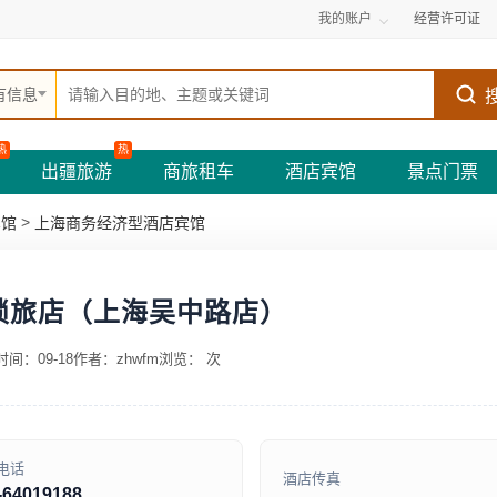
我的账户
经营许可证
有信息
热
热
出疆旅游
商旅租车
酒店宾馆
景点门票
>
宾馆
上海商务经济型酒店宾馆
锁旅店（上海吴中路店）
间：09-18
作者：zhwfm
浏览：
次
电话
酒店传真
-64019188