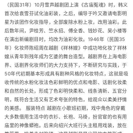
（民国31年）10月雪声越剧团上演《古庙冤魂》时，韩义
首次给袁雪芬试化油彩装，之后，编导于吟又邀请电影明
星为该团作化妆指导，全部废除水粉上妆，改用油彩。此
后数年间，尹桂芳、竺水招、傅全香、钱妙花、吴小楼等
在演出新编剧目时，均改为油彩化妆。1946年（民国35
年）化妆师陈绍周在越剧《祥林嫂》中成功地化妆了祥林
嫂从青年到残年成为乞婆的舞台造型。越剧界在上海电影
界、话剧界化妆师们的大力支持下，不断研究与实践，于
50年代初期基本形成具有剧种风格的化妆特点，这就是吸
收传统的水粉化妆法色彩鲜明的优点和电影、话剧化妆柔
和自然的长处，形成了色彩明快柔和、线条清新、五官分
明，既符合生活又有艺术夸张的特色，给观众以柔美抒情
的美感。 服装特点 越剧在小歌班初期，戏中角色的穿戴
大多数借用生活中的衣衫、长袍、马褂，扮官宦的也有用
庙里的神像蟒袍。后来向绍兴大班行头主租用戏装，放在