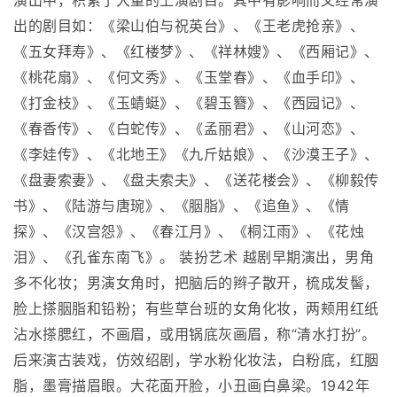
演出中，积累了大量的上演剧目。其中有影响而又经常演
出的剧目如：《梁山伯与祝英台》、《王老虎抢亲》、
《五女拜寿》、《红楼梦》、《祥林嫂》、《西厢记》、
《桃花扇》、《何文秀》、《玉堂春》、《血手印》、
《打金枝》、《玉蜻蜓》、《碧玉簪》、《西园记》、
《春香传》、《白蛇传》、《孟丽君》、《山河恋》、
《李娃传》、《北地王》《九斤姑娘》、《沙漠王子》、
《盘妻索妻》、《盘夫索夫》、《送花楼会》、《柳毅传
书》、《陆游与唐琬》、《胭脂》、《追鱼》、《情
探》、《汉宫怨》、《春江月》、《桐江雨》、《花烛
泪》、《孔雀东南飞》。 装扮艺术 越剧早期演出，男角
多不化妆；男演女角时，把脑后的辫子散开，梳成发髻，
脸上搽胭脂和铅粉；有些草台班的女角化妆，两颊用红纸
沾水搽腮红，不画眉，或用锅底灰画眉，称“清水打扮”。
后来演古装戏，仿效绍剧，学水粉化妆法，白粉底，红胭
脂，墨膏描眉眼。大花面开脸，小丑画白鼻梁。1942年