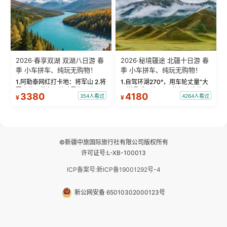
2026·春享双湖 双湖八日游 春
2026·秘境疆途 北疆十日游 春
季 小车拼车、纯玩无购物！
季 小车拼车、纯玩无购物！
1.阿勒泰网红打卡地：将军山 2.将
1.自驾环湖270°，用车轮丈量“大
军山落日缆车，体验雪都风光 3.
西洋最后一滴眼泪”的极致蔚蓝，
3380
4180
354人看过
4264人看过
¥
¥
将军山，夕阳派对，蹦迪party 4.
让雪山、花海与深邃湖水在转弯
自驾赛里木湖360°环湖 5.二进赛
间连成自由的画卷。 2.特别赠送
湖随心游，邂逅湖畔日出浪漫...
那拉提景区3公里内，落地窗三钻
民宿 3.那...
©新疆中旅国际旅行社有限公司版权所有
许可证号:L-XB-100013
ICP备案号:新ICP备19001292号-4
新公网安备 65010302000123号