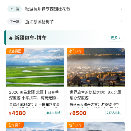
秋游杭州畅享西湖桂花节
上一篇
浙江慈溪杨梅节
下一篇
🔥 新疆包车-拼车
更多 >
散客拼团
小车拼车
2026·画卷北疆 北疆十日春季
世界旅客的伊犁之约：8天北疆
深度游 小车拼车、纯玩无购
暖心深度游
物！
自驾环湖360°：用一圈车轮丈量
探秘三大雅丹之首：游览被《中
“大西洋最后一滴眼泪”的极致蔚
国国家地理》评选为“中国最美的
4580
8500
468人看过
257人看过
¥
¥
蓝。 赛湖旅拍：甄选多款风格服
三大雅丹”第一名的克拉玛依魔鬼
饰，9张精修美照，定格赛里木湖
城。 中国第一村：探访仅存的图
绝美瞬间。 赛湖坦克300跟车视
瓦人最大村落——禾木村，欣赏
包车拼车
包车拼车
频：专业摄影师...
晨雾与小木...