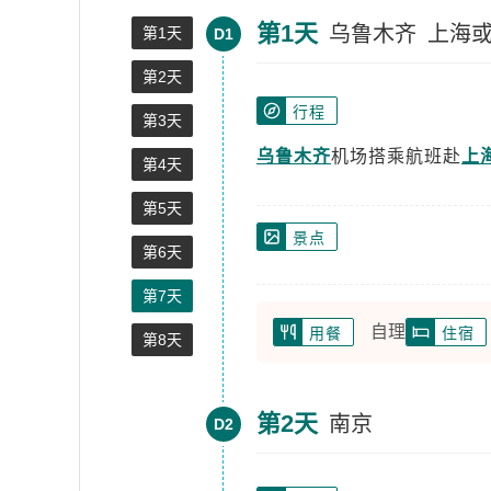
第1天
乌鲁木齐
上海
第1天
D1
第2天
行程
第3天
乌鲁木齐
机场搭乘航班赴
上
第4天
第5天
景点
第6天
第7天
自理
用餐
住宿
第8天
第2天
南京
D2