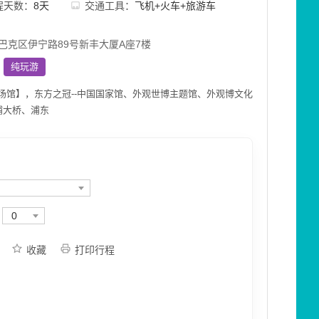
程天数：
8天
交通工具：
飞机+火车+旅游车
巴克区伊宁路89号新丰大厦A座7楼
纯玩游
场馆】，东方之冠--中国国家馆、外观世博主题馆、外观博文化
浦大桥、浦东
0
收藏
打印行程