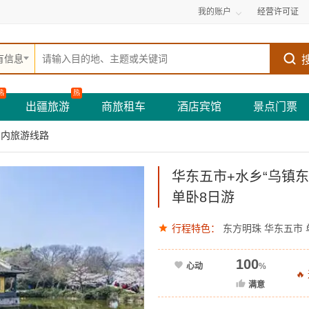
我的账户
经营许可证
有信息
热
热
出疆旅游
商旅租车
酒店宾馆
景点门票
国内旅游线路
华东五市+水乡“乌镇东
单卧8日游
行程特色：
东方明珠
华东五市
100
心动
%

满意