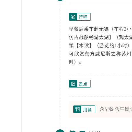
行程
早餐后乘车赴无锡（车程3小
仿古战船畅游太湖】（观太
镇【木渎】（游览约1小时）
可欣赏东方威尼斯之称苏州
时）。
景点
含早餐 含午餐
用餐