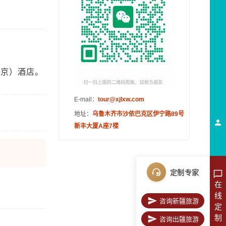
南京）酒店。
E-mail：
tour@xjlxw.com
地址：
乌鲁木齐市沙依巴克区伊宁路89号
新丰大厦A座7楼
定制专家
在
线
咨询新疆旅游
定
制
咨询出疆旅游