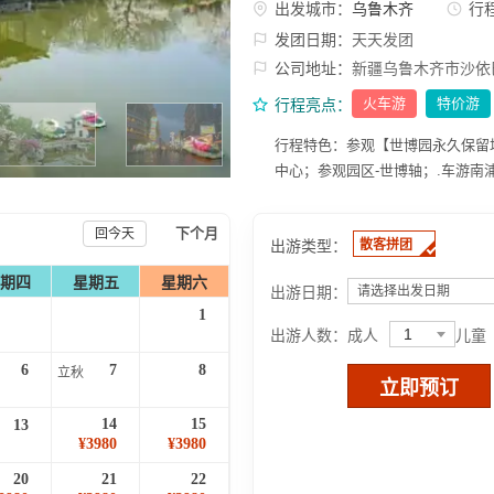
出发城市：
乌鲁木齐
行
发团日期：
天天发团
公司地址：
新疆乌鲁木齐市沙依
火车游
特价游
行程亮点：
行程特色：参观【世博园永久保留
中心；参观园区-世博轴；.车游南
下个月
回今天
出游类型：
散客拼团
期四
星期五
星期六
出游日期：
请选择出发日期
1
1
出游人数：
成人
儿童
6
7
8
立秋
立即预订
14
15
13
¥3980
¥3980
20
21
22