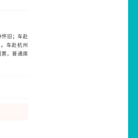
钟怀旧；车赴
点。车赴杭州
门票，普通席
）