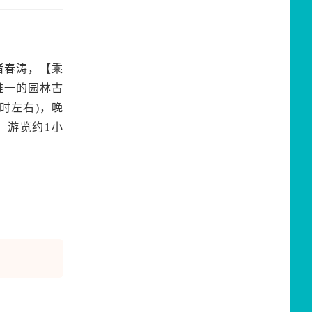
渚春涛，【乘
唯一的园林古
时左右)，晚
，游览约1小