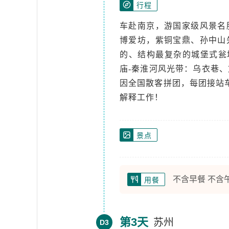
行程
车赴南京，游国家级风景名
博爱坊，紫铜宝鼎、孙中山
的、结构最复杂的城堡式瓮
庙-秦淮河风光带：乌衣巷
因全国散客拼团，每团接站
解释工作！
景点
不含早餐 不含
用餐
第3天
苏州
D3