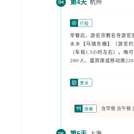
第4天
杭州
D4
行程
早餐后，游览宗教名寺游览
水乡【乌镇东栅】（游览约
（车程1.5小时左右）。晚
200/人、嘉宾席或移动席22
景点
含早餐 含午餐
用餐
第5天
上海
D5