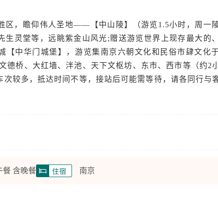
胜区，瞻仰伟人圣地——【中山陵】（游览1.5小时，周一
先生灵堂等，远眺紫金山风光;赠送游览世界上现存最大的
城【中华门城堡】，游览集南京六朝文化和民俗市肆文化
、文德桥、大红墙、泮池、天下文枢坊、东市、西市等（约2
车次较多，抵达时间不等，接站后可能需等待，请各同行与
午餐 含晚餐
南京
住宿