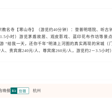
宗教名寺【寒山寺】（游览约40分钟）：登普明塔院、听古
1.5小时）游览茅盾故居、观皮影戏、蓝印花布作坊等景
可游 “给我一天，还你千年”明清上河图的真实再现的宋城（
0/人、贵宾席240元/人、尊宾席260元/人，游览约2－3.5小时
 含晚餐
杭州
住宿