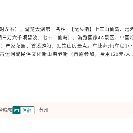
时左右），游览太湖第一名胜--【鼋头渚】上三山仙岛、鼋
湖三万六千顷碧波、七十二仙岛），游览国家4A景区、中国
：严家花园、香溪游船、虹饮山房景点。车赴苏州(车程1小
古运河或民俗文化街山塘老街（自愿参加，费用120元/人
 含晚餐
苏州
住宿