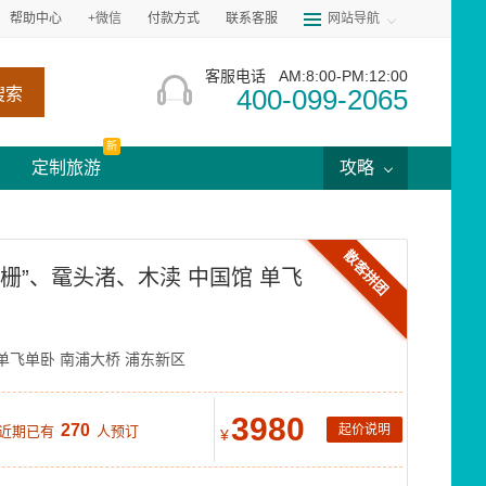
帮助中心
+微信
付款方式
联系客服
网站导航
客服电话
AM:8:00-PM:12:00
400-099-2065
搜索
新
定制旅游
攻略
散客拼团
栅”、鼋头渚、木渎 中国馆 单飞
单飞单卧
南浦大桥
浦东新区
3980
270
起价说明
 近期已有
人预订
¥