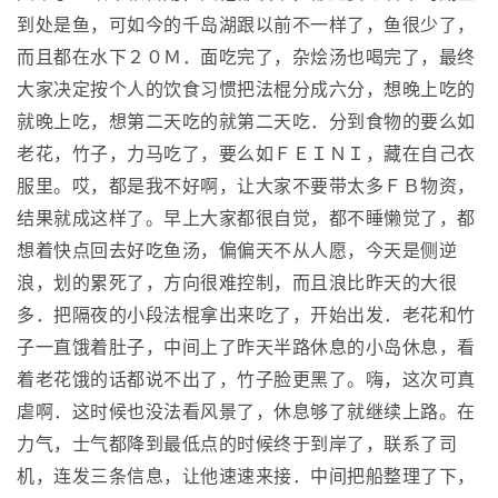
到处是鱼，可如今的千岛湖跟以前不一样了，鱼很少了，
而且都在水下２０Ｍ．面吃完了，杂烩汤也喝完了，最终
大家决定按个人的饮食习惯把法棍分成六分，想晚上吃的
就晚上吃，想第二天吃的就第二天吃．分到食物的要么如
老花，竹子，力马吃了，要么如ＦＥＩＮＩ，藏在自己衣
服里。哎，都是我不好啊，让大家不要带太多ＦＢ物资，
结果就成这样了。早上大家都很自觉，都不睡懒觉了，都
想着快点回去好吃鱼汤，偏偏天不从人愿，今天是侧逆
浪，划的累死了，方向很难控制，而且浪比昨天的大很
多．把隔夜的小段法棍拿出来吃了，开始出发．老花和竹
子一直饿着肚子，中间上了昨天半路休息的小岛休息，看
着老花饿的话都说不出了，竹子脸更黑了。嗨，这次可真
虐啊．这时候也没法看风景了，休息够了就继续上路。在
力气，士气都降到最低点的时候终于到岸了，联系了司
机，连发三条信息，让他速速来接．中间把船整理了下，