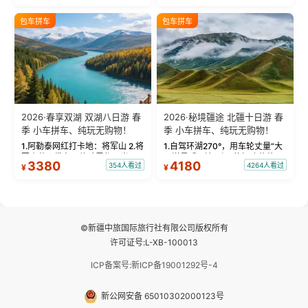
饰，9张精修美照，定格赛里木湖
城。 中国第一村：探访仅存的图
绝美瞬间。 赛湖坦克300跟车视
瓦人最大村落——禾木村，欣赏
包车拼车
包车拼车
频：专业摄影师...
晨雾与小木...
2026·春享双湖 双湖八日游 春
2026·秘境疆途 北疆十日游 春
季 小车拼车、纯玩无购物！
季 小车拼车、纯玩无购物！
1.阿勒泰网红打卡地：将军山 2.将
1.自驾环湖270°，用车轮丈量“大
军山落日缆车，体验雪都风光 3.
西洋最后一滴眼泪”的极致蔚蓝，
3380
4180
354人看过
4264人看过
¥
¥
将军山，夕阳派对，蹦迪party 4.
让雪山、花海与深邃湖水在转弯
自驾赛里木湖360°环湖 5.二进赛
间连成自由的画卷。 2.特别赠送
湖随心游，邂逅湖畔日出浪漫...
那拉提景区3公里内，落地窗三钻
民宿 3.那...
©新疆中旅国际旅行社有限公司版权所有
许可证号:L-XB-100013
ICP备案号:新ICP备19001292号-4
新公网安备 65010302000123号