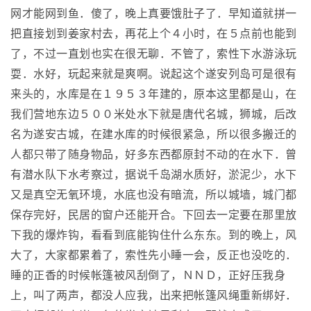
网才能网到鱼．傻了，晚上真要饿肚子了．早知道就拼一
把直接划到姜家村去，再花上个４小时，在５点前也能到
了，不过一直划也实在很无聊．不管了，索性下水游泳玩
耍．水好，玩起来就是爽啊。说起这个遂安列岛可是很有
来头的，水库是在１９５３年建的，原本这里都是山，在
我们营地东边５００米处水下就是唐代名城，狮城，后改
名为遂安古城，在建水库的时候很紧急，所以很多搬迁的
人都只带了随身物品，好多东西都原封不动的在水下．曾
有潜水队下水考察过，据说千岛湖水质好，淤泥少，水下
又是真空无氧环境，水底也没有暗流，所以城墙，城门都
保存完好，民居的窗户还能开合。下回去一定要在那里放
下我的爆炸钩，看看到底能钩住什么东东。到的晚上，风
大了，大家都累着了，索性先小睡一会，反正也没吃的．
睡的正香的时候帐篷被风刮倒了，ＮＮＤ，正好压我身
上，叫了两声，都没人应我，出来把帐篷风绳重新绑好．