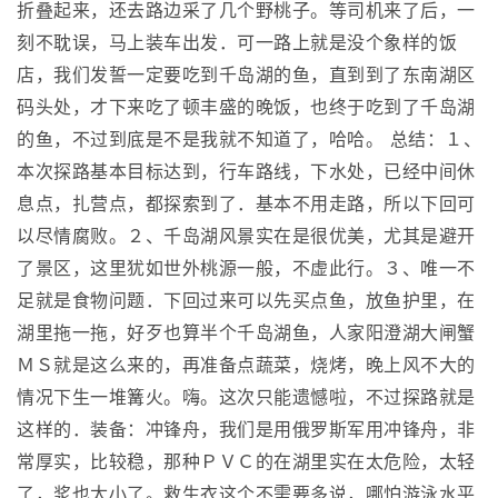
折叠起来，还去路边采了几个野桃子。等司机来了后，一
刻不耽误，马上装车出发．可一路上就是没个象样的饭
店，我们发誓一定要吃到千岛湖的鱼，直到到了东南湖区
码头处，才下来吃了顿丰盛的晚饭，也终于吃到了千岛湖
的鱼，不过到底是不是我就不知道了，哈哈。 总结：１、
本次探路基本目标达到，行车路线，下水处，已经中间休
息点，扎营点，都探索到了．基本不用走路，所以下回可
以尽情腐败。２、千岛湖风景实在是很优美，尤其是避开
了景区，这里犹如世外桃源一般，不虚此行。３、唯一不
足就是食物问题．下回过来可以先买点鱼，放鱼护里，在
湖里拖一拖，好歹也算半个千岛湖鱼，人家阳澄湖大闸蟹
ＭＳ就是这么来的，再准备点蔬菜，烧烤，晚上风不大的
情况下生一堆篝火。嗨。这次只能遗憾啦，不过探路就是
这样的．装备：冲锋舟，我们是用俄罗斯军用冲锋舟，非
常厚实，比较稳，那种ＰＶＣ的在湖里实在太危险，太轻
了，浆也太小了。救生衣这个不需要多说，哪怕游泳水平