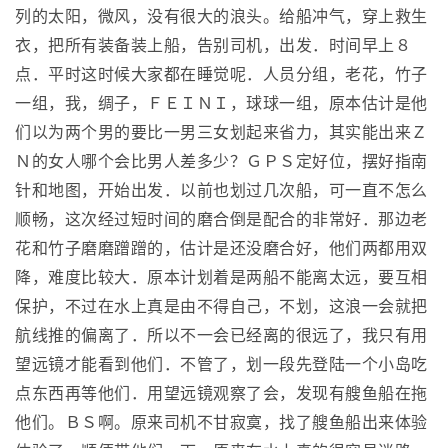
列的太阳，微风，没有很大的浪头。给船冲气，穿上救生
衣，把所有装备装上船，告别司机，出发．时间早上８
点．平时这时候大家都在睡觉呢．人员分组，老花，竹子
一组，我，绸子，ＦＥＩＮＩ，球球一组，原本估计是他
们以为两个男的要比一男三女划起来省力，其实能出来Ｚ
Ｎ的女人哪个会比男人差多少？ＧＰＳ定好位，摆好指南
针和地图，开始出发．以前也划过几次船，可一直不怎么
顺畅，这次经过短时间的磨合倒是配合的非常好．那边老
花和竹子磨磨蹭蹭的，估计是还没磨合好，他们两都用双
降，难度比较大．原本计划着是两船不能离太远，要互相
保护，不过在水上真是由不得自己，不划，这浪一会就把
航线推的偏离了．所以不一会已经离的很远了，我只有用
望远镜才能看到他们．不管了，划一段先登陆一个小岛吃
点东西再等他们．用望远镜观察了会，发现有艘鱼船在拖
他们。ＢＳ啊。原来司机不甘寂寞，找了艘鱼船出来体验