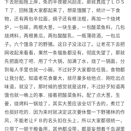
下去把船拖上岸，免的半夜被风刮走，那就真成了ＬＯＳ
Ｔ了．回帐篷大家都起来了，想是饿醒了，统计一下食
物，还有两包辛拉面，绸子还有根法棍，再加一个烧烤
炉，一包碳，两根大葱，一块生姜，一包酸菜鱼料，几包
烧烤料，两根黄瓜，两包酸酸乳，一瓶薄荷酒，一包瓜
子。六个饿急了的野猪。这日子没法过了。让老花下去把
网收起来看看，果然一条猫鱼都没有，彻底失望了，那就
先把面吃了吧．用了个大锅，加满了水，烧了一锅面，分
到每人手里也就一小碗，不过好歹大家都信任我，食物都
让我分配，知道老花食量大，就尽量多给他点．刚吃出点
味道，就没了，那时候的感觉就是这样，不过好歹知道再
饿也就一晚上的事．接着把酸菜鱼料，配了点大葱，生
姜，烧烤料一锅烩了，其实大葱应该全切下去的，煮烂了
也挺好吃的．因为来时就决定这次要休整一下野猪林的作
风，不能老让ＦＢ的名头扣在头上，所以大家都很统一，
只带了一顿干粮备用，其他都没带，都是妄想着千岛湖里