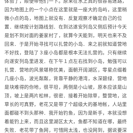
体验了，顺便带他们一下。原来在水上真的很容易迷路，
因为地图上的一个小点在这里就是一座大的岛屿，这里稍
微小点的岛，地图上就没有．反复观察才确定自己的位
置．继续按计划路线划．在到达遂安列岛又侧后预计今天
是划不到对面的姜家村了，就算今天能到，明天也来不及
回来．于是开始寻找可以扎营的小岛．来之前就知道营地
不好找，登陆了３座小岛都是根本无法扎营的。只有继续
向遂安列岛里进发．在下午１点左右找到小岛，勉强可以
扎营．营地的风景堪称优美，面朝开阔湖区，零星点缀着
几座小岛，波光粼粼，背靠平静的港湾，水深碧绿．营地
是块难得的你地，很平坦，两侧是小山坡，原本应该是山
顶，坡上是两片松林，很密．接着开始除草，整营地，这
草长的可真野，老花又是带了个超级大的基地帐，人站里
面都碰不到头那种．我开始钓鱼，因为是新手，本就没想
着能钓上来，而且这里湖区太大，鱼都不知道在哪，最终
失败．老花带了鱼网，可惜网太浅，也没网到，据说要深