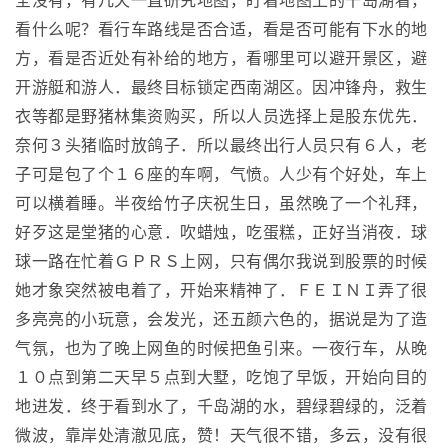
全没有，有几天一直研究地图，盯着地图上的千岛湖看，
看什么呢？看行车路线是否合适，看是否可能有下水的地
方，看是否近处有补给的地方，看哪里可以避开景区，避
开游艇和游人．最终目标锁定西南湖区。因冲锋舟，救生
衣等都是野猪林集资购买，所以人员选择上是股东优先．
奈何３头猪临时放鸽子．所以最终出行人员只有６人，老
子可是包了个１６座的车啊，气愤。人少有个好处，车上
可以横着睡。半夜给竹子庆祝生日，虽然晚了一个礼拜，
好歹这是堂猪的心意．吹蜡烛，吃蛋糕，正好当消夜．球
球一路在忙着ＧＰＲＳ上网，只有偶尔我说到股票的时候
她才象突然被电着了，开始来精神了．ＦＥＩＮＩ弄了很
多亮亮的小玩意，会发光，还五颜六色的，据说是为了造
气氛，也为了晚上网鱼的时候把鱼引来。一夜行车，从晚
１０点到第二天早５点到大墅，吃饱了早饭，开始向目的
地进发．终于看到水了，千岛湖的水，碧绿碧绿的，泛着
微波，靠岸处清澈见底，赞！天气很不错，多云，没有很