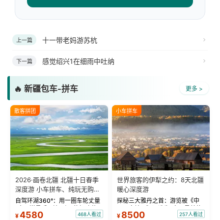
十一带老妈游苏杭
上一篇
感觉绍兴1在细雨中吐纳
下一篇
🔥 新疆包车-拼车
更多 >
散客拼团
小车拼车
2026·画卷北疆 北疆十日春季
世界旅客的伊犁之约：8天北疆
深度游 小车拼车、纯玩无购
暖心深度游
物！
自驾环湖360°：用一圈车轮丈量
探秘三大雅丹之首：游览被《中
“大西洋最后一滴眼泪”的极致蔚
国国家地理》评选为“中国最美的
4580
8500
468人看过
257人看过
¥
¥
蓝。 赛湖旅拍：甄选多款风格服
三大雅丹”第一名的克拉玛依魔鬼