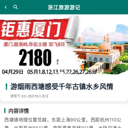
浙江旅游游记
游烟雨西塘感受千年古镇水乡风情
更新于 03-25
379人关注
内容详情
西塘镇地理位置优越，东距上海90公里，西距杭州110公