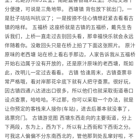
里，北距苏州85公里，南距嘉善县城9公里。水陆交通十
分便捷，可说是三角地带。 西塘镇 背包放下就出门，一
是肚子咕咕叫抗议了；一是按捺不住心情想赶紧去看看古
镇的啥样。 五福桥 这座桥就是古镇的五福桥，戴先生告
诉我们，上桥一直走过去别回头看，那幸福快乐就会永远
伴随着你。没敢回头只是在桥上拍了下面这张照片。 原汁
原味的老西塘 站在桥上看右手那边，人家告诉我从五福桥
开始右边属于没有开放的，还是原汁原味的老西塘，既如
此，改明儿一定过去看看。 古镇 恰逢周末，古镇查票非
常严格哦，看对岸那花伞底下就有人把守查票。很好玩，
因古镇四通八达进出口很多，所以他们也就采取街道巷口
设点查票，哈哈哈。不过那，你可以采取一个办法，就是
让你预定的客栈来人接你(车站)，进去后基本就没事了，
逃票窍门。 古镇游览图 西塘东西走向的主要街道，分上
下两段，东为上，西为下，所以有上西街和下西街之分。
可我这人偏偏不分东南西北的，管他那到处乱窜好啦，不