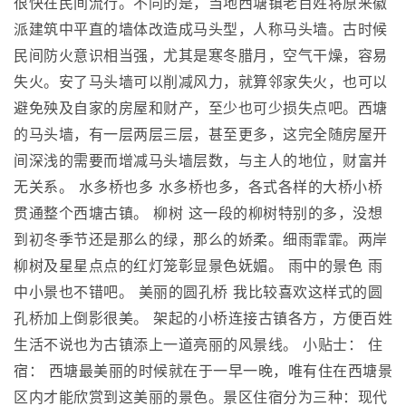
很快在民间流行。不同的是，当地西塘镇老百姓将原来徽
派建筑中平直的墙体改造成马头型，人称马头墙。古时候
民间防火意识相当强，尤其是寒冬腊月，空气干燥，容易
失火。安了马头墙可以削减风力，就算邻家失火，也可以
避免殃及自家的房屋和财产，至少也可少损失点吧。西塘
的马头墙，有一层两层三层，甚至更多，这完全随房屋开
间深浅的需要而增减马头墙层数，与主人的地位，财富并
无关系。 水多桥也多 水多桥也多，各式各样的大桥小桥
贯通整个西塘古镇。 柳树 这一段的柳树特别的多，没想
到初冬季节还是那么的绿，那么的娇柔。细雨霏霏。两岸
柳树及星星点点的红灯笼彰显景色妩媚。 雨中的景色 雨
中小景也不错吧。 美丽的圆孔桥 我比较喜欢这样式的圆
孔桥加上倒影很美。 架起的小桥连接古镇各方，方便百姓
生活不说也为古镇添上一道亮丽的风景线。 小贴士： 住
宿： 西塘最美丽的时候就在于一早一晚，唯有住在西塘景
区内才能欣赏到这美丽的景色。景区住宿分为三种：现代