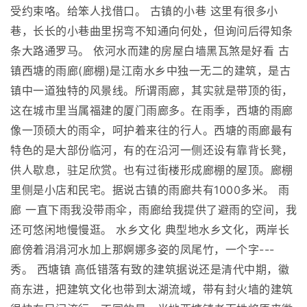
受约束咯。给笨人找借口。 古镇的小巷 这里有很多小
巷，长长的小巷曲里拐弯不知通向何处，但询问后得知条
条大路通罗马。 依河水而建的房屋白墙黑瓦煞是好看 古
镇西塘的雨廊(廊棚)是江南水乡中独一无二的建筑，是古
镇中一道独特的风景线。所谓雨廊，其实就是带顶的街，
这在城市里当属福建的厦门雨廊多。在雨季，西塘的雨廊
像一顶硕大的雨伞，呵护着来往的行人。西塘的雨廊最有
特色的是大部份临河，有的在沿河一侧还设有靠背长凳，
供人歇息，驻足欣赏。也有过街楼形成廊棚的屋顶。廊棚
里侧是小店和民宅。据说古镇的雨廊共有1000多米。 雨
廊 一直下雨我没带雨伞，雨廊给我提供了避雨的空间，我
还可悠闲地慢慢逛。 水乡文化 典型地水乡文化，两岸长
廊傍着涓涓河水加上那婀娜多姿的凤尾竹，一个字---
秀。 西塘镇 高低错落有致的建筑据说还是清代中期，徽
商东进，把建筑文化也带到太湖流域，带有封火墙的建筑