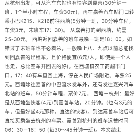
从杭州出发，可从汽车东站也有快客到嘉善(30分钟一
班，1个半小时车程，车资30元)，再在嘉善汽车站门口转
乘小巴K215、K216前往西塘(5分钟一班，30分钟车程，
车资3元，末班车17：30)。 从嘉善打的到西塘，约需
25-30元。 西塘返回嘉善的班车最晚一班是18：00，如
错过了末班车也不必着急，一般晚上八、九点以前总能找
到回嘉善的出租车，且价格便宜(6元/人，即使是一个人
也走，总比空车开回去的好)。在西塘镇农工商超市门
口，17：40有车直回上海，停在人民广场附近。车票25
元。西塘除往嘉善的中巴流水发车外，还有发往嘉兴汽车
北站的班车，50分钟车程，票价7元。 西塘－杭州：最好
是从西塘坐快客(4元)到嘉善车站，20分钟。(也有3元的
车，但最好坐4元那种，直达的快客)。到达嘉善车站后可
直接买乘坐去杭州的车票。嘉善到杭州的班车运营时间
06：30－18：50 (每30～45分钟一班)。本文结束