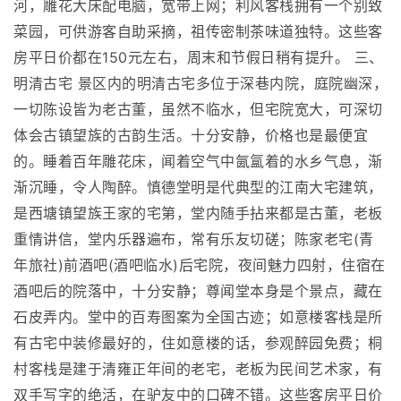
河，雕花大床配电脑，宽带上网；利风客栈拥有一个别致
菜园，可供游客自助采摘，祖传密制茶味道独特。这些客
房平日价都在150元左右，周末和节假日稍有提升。 三、
明清古宅 景区内的明清古宅多位于深巷内院，庭院幽深，
一切陈设皆为老古董，虽然不临水，但宅院宽大，可深切
体会古镇望族的古韵生活。十分安静，价格也是最便宜
的。睡着百年雕花床，闻着空气中氤氲着的水乡气息，渐
渐沉睡，令人陶醉。慎德堂明是代典型的江南大宅建筑，
是西塘镇望族王家的宅第，堂内随手拈来都是古董，老板
重情讲信，堂内乐器遍布，常有乐友切磋；陈家老宅(青
年旅社)前酒吧(酒吧临水)后宅院，夜间魅力四射，住宿在
酒吧后的院落中，十分安静；尊闻堂本身是个景点，藏在
石皮弄内。堂中的百寿图案为全国古迹；如意楼客栈是所
有古宅中装修最好的，住如意楼的话，参观醉园免费；桐
村客栈是建于清雍正年间的老宅，老板为民间艺术家，有
双手写字的绝活，在驴友中的口碑不错。这些客房平日价