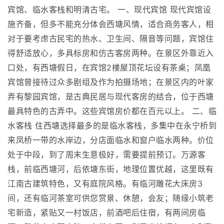
宾馆、临水客栈和明清古宅。 一、现代宾馆 现代宾馆设
施齐备，但多不能充分体会西塘风情，适合商务客人，相
对于要考虑古民宅的热水、卫生间、隔音等问题，宾馆住
得舒适放心，多具标房和仿古客房两种。在景区外靠近入
口处，有西塘假日，在宾馆2楼屋顶花坛设有茶桌；凤凰
宾馆曾接待过众多剧组及作为拍摄场地；在景区内的叶家
弄有黎园宾馆，是古典民居与现代客房的结合，位于西塘
最具特色的古弄中。这些宾馆房价都在百元以上。 二、临
水客栈 住西塘选择最多的是临水客栈，多集中在永宁桥到
来凤桥一带的水岸边，分店面临水和窗户临水两种。价位
处于中段，到了周末生意极好，需要提前预订。万源客
栈，前临西塘河，后依塘东街，地理位置优越，这里既有
江南古建筑特色，又有庭院风格。有临河雕花大床房3
间，还有临河茶室可供您赏景、休憩，会友；随缘小筑老
宅新造，紧贴又一村饭店，前酒吧后住宿，有两间房临