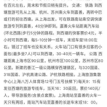
在百元左右，周末和节假日稍有提升。 交通： 铁路 到西
塘旅游可先从上海、杭州、苏州乘火车到嘉善，再转中巴
或打的前往西塘。从上海出发，可在铁路南站乘空调快速
旅游专列到嘉善，40分钟即到。嘉善火车站距离汽车站
(环北西路)步行5分钟的路程。到西塘的快客票价4元，半
小时可到西塘，每5-10分钟一班车，末班车是18:00左
右。错过了班车也没有关系，火车站门口有很多拉客的小
面包(最多坐7人)可以到西塘，30-40元一辆车。 公路 西
塘距离上海市区90公里，杭州市区100公里，苏州市区80
公里。新建的善江一级公路横穿西塘镇区，与320国道、
318国道、沪杭高速公路、沪杭铁路相接。上海旅游集散
中心(上海八万人体育场12号门五号扶梯下)每天9：15有
发往西塘的旅游专线车，当天16：30返回，票价140元/
人，带导游服务(含景点套票)。上海南站至嘉善的火车一
天只有两班，南站汽车站至嘉善的长途车末班18：00。