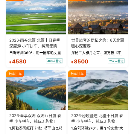
2026·画卷北疆 北疆十日春季
世界旅客的伊犁之约：8天北疆
深度游 小车拼车、纯玩无购
暖心深度游
物！
自驾环湖360°：用一圈车轮丈量
探秘三大雅丹之首：游览被《中
“大西洋最后一滴眼泪”的极致蔚
国国家地理》评选为“中国最美的
4580
8500
468人看过
257人看过
¥
¥
蓝。 赛湖旅拍：甄选多款风格服
三大雅丹”第一名的克拉玛依魔鬼
饰，9张精修美照，定格赛里木湖
城。 中国第一村：探访仅存的图
绝美瞬间。 赛湖坦克300跟车视
瓦人最大村落——禾木村，欣赏
包车拼车
包车拼车
频：专业摄影师...
晨雾与小木...
2026·春享双湖 双湖八日游 春
2026·秘境疆途 北疆十日游 春
季 小车拼车、纯玩无购物！
季 小车拼车、纯玩无购物！
1.阿勒泰网红打卡地：将军山 2.将
1.自驾环湖270°，用车轮丈量“大
军山落日缆车，体验雪都风光 3.
西洋最后一滴眼泪”的极致蔚蓝，