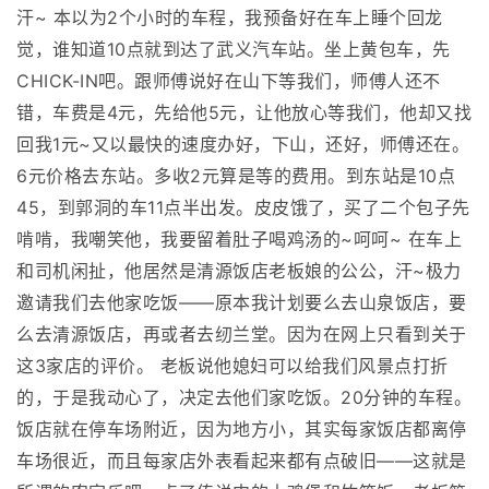
汗~ 本以为2个小时的车程，我预备好在车上睡个回龙
觉，谁知道10点就到达了武义汽车站。坐上黄包车，先
CHICK-IN吧。跟师傅说好在山下等我们，师傅人还不
错，车费是4元，先给他5元，让他放心等我们，他却又找
回我1元~又以最快的速度办好，下山，还好，师傅还在。
6元价格去东站。多收2元算是等的费用。到东站是10点
45，到郭洞的车11点半出发。皮皮饿了，买了二个包子先
啃啃，我嘲笑他，我要留着肚子喝鸡汤的~呵呵~ 在车上
和司机闲扯，他居然是清源饭店老板娘的公公，汗~极力
邀请我们去他家吃饭——原本我计划要么去山泉饭店，要
么去清源饭店，再或者去纫兰堂。因为在网上只看到关于
这3家店的评价。 老板说他媳妇可以给我们风景点打折
的，于是我动心了，决定去他们家吃饭。20分钟的车程。
饭店就在停车场附近，因为地方小，其实每家饭店都离停
车场很近，而且每家店外表看起来都有点破旧——这就是