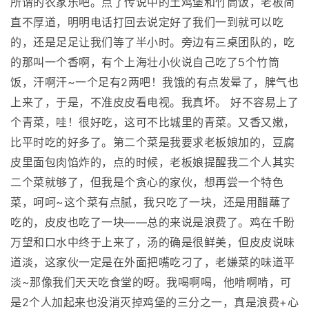
所谓的农家乐吧。点了传说中的土鸡堡和竹筒饭，老板简
直不厚道，明明电话打回去说定好了我们一到就可以吃
的，还是足足让我们等了半小时。旁边有三桌团队的，吃
的那叫一个香啊，有个上海壮小伙说自己吃了5个竹筒
饭，汗啊汗~一个足有2两吧！我饿的有点发晕了，脾气也
上来了，于是，不准皮皮看电视。我真坏。 好不容易上了
个青菜，哇！很好吃，这可不比城里的青菜。又香又嫩，
比平时吃的好多了。第二个菜是我要求老板娘加的，豆腐
皮里面包肉馅炸的，点的时候，老板娘提醒我二个人其实
二个菜就够了，但我是个贪心的家伙，想再尝一个特色
菜，呵呵~这个菜有点腻，我只吃了一块，还是用醋蘸了
吃的，皮皮也吃了一块——总的来说是浪费了。鸡在千盼
万望和口水中终于上来了，汤的确是很鲜美，但皮皮说味
道淡，这家伙一定是在外面把嘴吃刁了，老嫌菜的味道平
淡~那像我们天天吃食堂的呀。我喝啊喝，他啃啊啃，可
是2个人加起来也没消灭掉鸡堡的三分之一，真是浪费+心