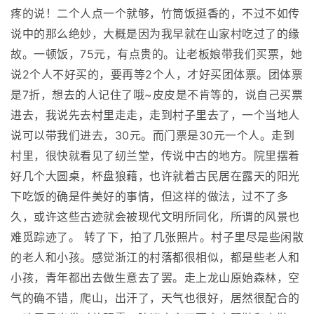
疼的说！二个人点一个就够，竹筒饭挺香的，不过不如传
说中的那么绝妙，大概是因为我早就在山家村吃过了的缘
故。一顿饭，75元，有点贵的。让老板娘带我们买票，她
说2个人不好买的，要再等2个人，才好买团体票。团体票
是7折，想去的人记住了哦~皮皮是不肯等的，说自己买票
进去，我说先去村里走走，走到村子里去了，一个当地人
说可以带我们进去，30元。而门票是30元一个人。走到
村里，很快就看见了纫兰堂，传说中古的地方。院里摆着
好几个大圆桌，杯盘狼藉，也许就着古民居在露天的阳光
下吃饭的确是件美好的事情，但这样的做法，过不了多
久，或许这些古迹就会被现代文明所同化，所谓的风景也
难觅踪迹了。 转了下，拍了几张照片。村子里尽是些闲散
的老人和小孩。感觉浙江的村落都很相似，都是些老人和
小孩，青年都出去做生意去了罢。走上龙山原始森林，空
气的确不错，爬山，出汗了，天气也很好，居然很配合的