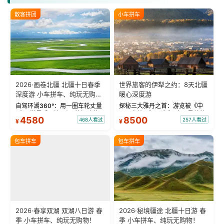
散客拼团
小车拼车
2026·画卷北疆 北疆十日春季
世界旅客的伊犁之约：8天北疆
深度游 小车拼车、纯玩无购
暖心深度游
物！
自驾环湖360°：用一圈车轮丈量
探秘三大雅丹之首：游览被《中
“大西洋最后一滴眼泪”的极致蔚
国国家地理》评选为“中国最美的
4580
8500
468人看过
257人看过
¥
¥
蓝。 赛湖旅拍：甄选多款风格服
三大雅丹”第一名的克拉玛依魔鬼
饰，9张精修美照，定格赛里木湖
城。 中国第一村：探访仅存的图
绝美瞬间。 赛湖坦克300跟车视
瓦人最大村落——禾木村，欣赏
包车拼车
包车拼车
频：专业摄影师...
晨雾与小木...
2026·春享双湖 双湖八日游 春
2026·秘境疆途 北疆十日游 春
季 小车拼车、纯玩无购物！
季 小车拼车、纯玩无购物！