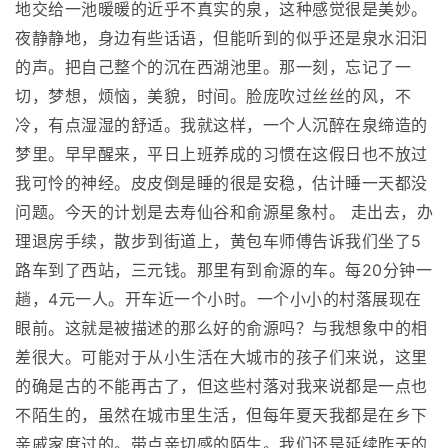
地交给一池暖暖的近乎不真实的泉，这种感觉很是美妙。
夜静静地，身边有些话语，但能听到的似乎还是泉水汩汩
的声。把自己整个的沉在西湖池里。那一刻，忘记了一
切，梦想，烦恼，美貌，时间。脸庞吹过丝丝的风，不
冷，有点湿湿的舒适。我就这样，一个人沉醉在泉缔造的
梦里。早早醒来，平日上班养成的习惯在这假日也不放过
我可怜的神经。皮皮倒是睡的很是安稳，估计睡一天都没
问题。今天的计划是去寿仙谷和俞源星象村。 走出去，办
理退房手续，散步到街道上，黄包车师傅告诉我们坐了5
路车到了西站，三元钱。那里有到俞源的车。每20分钟一
趟，4元一人。开车近一个小时。一个小小的村落展现在
眼前。这就是被描述的那么好的俞源吗？与我想象中的相
差很大。可能对于从小生活在大城市的孩子们来说，这里
的确是古的不能再古了，但这些村落对我来说都是一点也
不陌生的，虽然在城市里生活，但每年夏天我都是在乡下
亲戚家度过的。带点亲切感的陌生。我们还是延续昨天的