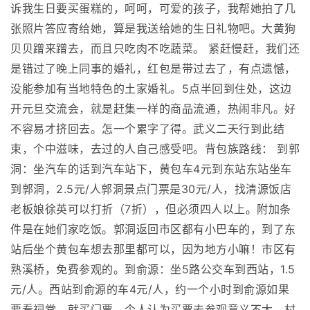
诉我生日要买蛋糕的，呵呵，可爱的孩子，我帮她拍了几
张照片答应寄给她，算是我送给她的生日礼物吧。大黄狗
贝贝蹭来蹭去，而且只吃肉不吃蔬菜。 紧赶慢赶，我们还
是错过了晚上同事的婚礼，红包是带过去了，有点遗憾，
没能参加有当地特色的土家婚礼。5点半回到住处，这边
开元旦交流会，就是赶集一样的商品流通，热闹非凡。好
不容易才挤回去。怎一个累字了得。武义二天行到此结
束，个中滋味，去过的人自己感受吧。背包族路线： 到郭
洞：坐汽车的话到汽车站下，黄包车4元到东站东站坐车
到郭洞，2.5元/人郭洞景点门票是30元/人，找清源饭店
老板娘徐英可以打折（7折），但必须四人以上。附加条
件是在她们家吃饭。郭洞返回市区都有小巴车的，到了东
站后坐个黄包车想去那里都可以，因为地方小嘛！市区有
熟溪桥，免费参观的。到俞源：坐5路公交车到西站，1.5
元/人。西站到俞源的车4元/人，约一个小时到俞源如果
要看祠堂，就买门票，个人认为买票去参观意义不大，村