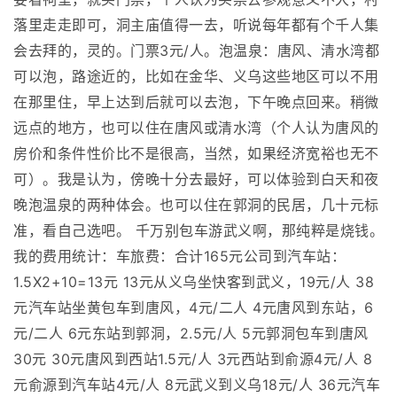
落里走走即可，洞主庙值得一去，听说每年都有个千人集
会去拜的，灵的。门票3元/人。泡温泉：唐风、清水湾都
可以泡，路途近的，比如在金华、义乌这些地区可以不用
在那里住，早上达到后就可以去泡，下午晚点回来。稍微
远点的地方，也可以住在唐风或清水湾（个人认为唐风的
房价和条件性价比不是很高，当然，如果经济宽裕也无不
可）。我是认为，傍晚十分去最好，可以体验到白天和夜
晚泡温泉的两种体会。也可以住在郭洞的民居，几十元标
准，看自己选吧。 千万别包车游武义啊，那纯粹是烧钱。
我的费用统计：车旅费：合计165元公司到汽车站：
1.5X2+10=13元 13元从义乌坐快客到武义，19元/人 38
元汽车站坐黄包车到唐风，4元/二人 4元唐风到东站，6
元/二人 6元东站到郭洞，2.5元/人 5元郭洞包车到唐风
30元 30元唐风到西站1.5元/人 3元西站到俞源4元/人 8
元俞源到汽车站4元/人 8元武义到义乌18元/人 36元汽车