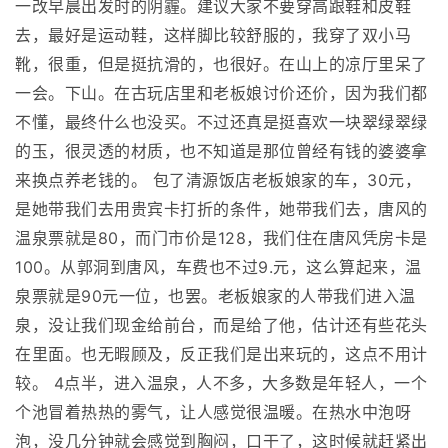
一改早晨出发时的阴霾。建议大家不要穿高跟鞋和皮鞋
去，最好是运动鞋，这样脚比较舒服的，我穿了双小马
靴，很重，但是挺抗滑的，也很好。在山上的凉厅里呆了
一会。下山。在古玩店里和老板娘讨价还价，因为我们都
不懂，最终什么也没买。不过还真是挺喜欢一块翠绿翠绿
的玉，很灵透的材质，也不知道是那位曾经有钱的婆婆拿
来换点养老钱的。 包了清源饭店老板娘家的车，30元，
是她带我们去用贵宾卡打折的条件，她带我们去，唐风的
温泉票就是80，而门市价是128，我们住在唐风凭房卡是
100。从郭洞到唐风，车费也不过9.元，这么算起来，温
泉票就是90元一位，也罢。老板娘家的人带我们进入温
泉，没让我们现金给前台，而是给了他，估计还有些花头
在里面。也无暇顾及，反正我们是出来玩的，这点不用计
较。 4点半，进入温泉，人不多，大多数是年轻人，一个
个池冒着热热的雾气，让人感觉很温暖。在热水中泡呀
泡，没几分钟就会感觉到胸闷，口干了，这时候就赶紧出