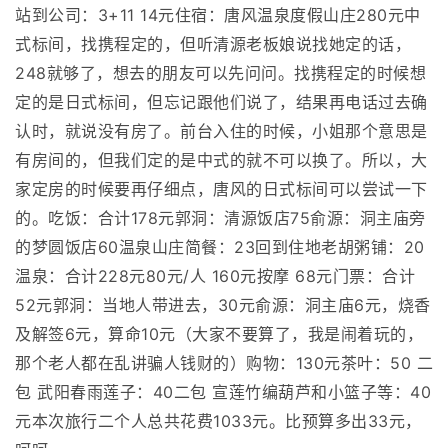
站到公司：3+11 14元住宿：唐风温泉度假山庄280元中
式标间，找携程定的，但听清源老板娘说找她定的话，
248就够了，想去的朋友可以先问问。找携程定的时候想
定的是日式标间，但忘记跟他们说了，结果再电话过去确
认时，就说没有房了。前台入住的时候，小姐那个意思是
有房间的，但我们定的是中式的就不可以换了。所以，大
家定房的时候要再仔细点，唐风的日式标间可以尝试一下
的。吃饭：合计178元郭洞：清源饭店75俞源：洞主庙旁
的梦圆饭店60温泉山庄简餐：23回到住地老胡粥铺：20
温泉：合计228元80元/人 160元按摩 68元门票：合计
52元郭洞：当地人带进去，30元俞源：洞主庙6元，烧香
及解签6元，算命10元（大家不要算了，我是闹着玩的，
那个老人都在乱讲骗人钱财的）购物：130元茶叶：50 二
包 武阳春雨莲子：40二包 宣莲竹编葫芦和小篮子等：40
元本次旅行二个人总共花费1033元。比预算多出33元，