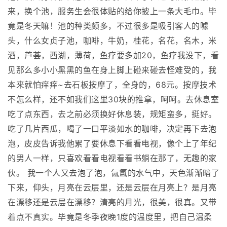
来，换个池，服务生会很体贴的给你披上一条大毛巾。毕
竟是冬天嘛！池的种类颇多，不过很多是吸引客人的噱
头，什么女贞子池，咖啡，牛奶，桂花，名花，名木，米
酒，芦荟，西湖，薄荷，鱼疗要多加20，鱼疗我没下，看
见那么多小小黑黑的鱼在身上脚上碰来碰去怪难受的，我
本来就怕痒痒~去石板按摩了，全身的，68元。按摩技术
不怎么样，还不如我们这里30块的推拿，呵呵。去休息室
吃了点东西，去之前必须换好休息装，规矩蛮多，挺好。
吃了几片西瓜，喝了一口平淡如水的咖啡，决定再下去泡
泡，皮皮告诉我他累了要休息下看看电视，像个上了年纪
的男人一样，只喜欢看看电视看看书躺在那了，无趣的家
伙。 我一个人又去泡了泡，氤氲的水气中，天色渐渐暗了
下来，仰头，月亮在云层里，还是云层在月亮上？是月亮
在漂移还是云层在漂移？清亮的月光，很美，很真。又带
着点不真实。毕竟是冬季夜晚1度的温度里，把自己温柔