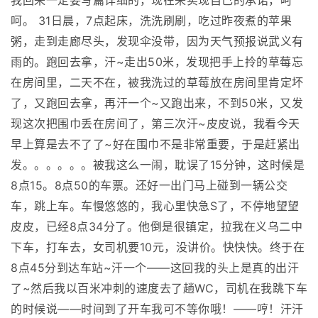
我回来一定要写篇详细的，现在来实现自己的承诺，呵
呵。 31日晨，7点起床，洗洗刷刷，吃过昨夜煮的苹果
粥，走到走廊尽头，发现伞没带，因为天气预报说武义有
雨的。跑回去拿，汗~走出50米，发现把手上拎的草莓忘
在房间里，二天不在，被我洗过的草莓放在房间里肯定坏
了，又跑回去拿，再汗一个~又跑出来，不到50米，又发
现这次把围巾丢在房间了，第三次汗~皮皮说，我看今天
早上算是去不了了~好在围巾不是非常重要，于是赶紧出
发。。。。。。被我这么一闹，耽误了15分钟，这时候是
8点15。8点50的车票。还好一出门马上碰到一辆公交
车，跳上车。车慢悠悠的，我心里快急S了，不停地望望
皮皮，已经8点34分了。他倒是很镇定，拉我在义乌二中
下车，打车去，女司机要10元，没讲价。快快快。终于在
8点45分到达车站~汗一个——这回我的头上是真的出汗
了~然后我以百米冲刺的速度去了趟WC，司机在我跳下车
的时候说——时间到了开车我可不等你哦！——哼！汗汗