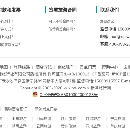
付款和发票
签署旅游合同
联系我们
签约刷卡？
可以不签合同吗？
意见建议
监督电话:156099
付款方式？
能传真签合同吗？
邮箱:tour@xjlxw
网上支付？
客服:400-099-2
如何获取发票？
地图
|
旅游线路
|
酒店宾馆
|
商旅租车
|
景点门票
|
帮助中心
|
友
行社有限公司版权所有 许可证号:L-XB-100013 ICP备案号:
新ICP备19
依巴克区伊宁路89号新丰大厦A座7楼 监督电话:15609915557 E-mail:to
Copyright © 2005-2026 ->
xjlxw.com
>
新疆旅行网
新公网安备 65010302000123号
|
|
新疆酒店预订
新疆景点门票
游
山东旅游
河南旅游
陕西旅游
甘肃旅游
宁夏旅游
|
|
|
|
|
游
湖南旅游
云南旅游
贵州旅游
四川旅游
重庆旅游
|
|
|
|
|