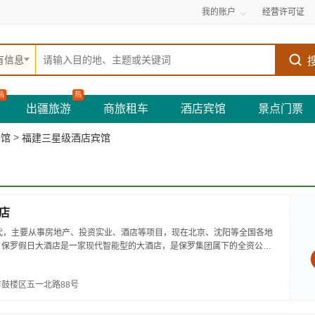
我的账户
经营许可证
有信息
热
热
出疆旅游
商旅租车
酒店宾馆
景点门票
>
宾馆
福建三星级酒店宾馆
店
代，主要从事房地产、投资实业、酒店等项目，现在北京、沈阳等全国各地
。保罗假日大酒店是一家现代智能型的大酒店，是保罗集团属下的全资公
的商贸、金融中心--五一北路，与本市最繁荣的购物街津泰路连成一体，尽
鼓楼区五一北路88号