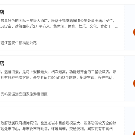
店
最具特色的国际三星级大酒店，座落于福厦路96.5公里处莆田涵江安仁，
53.7亩，建筑面积近2万平方米，集休闲、体育、娱乐、文化、食宿于一
、购一条龙服务。...
市涵江区安仁镇福厦公路
店
雅，温馨浪漫，是岛上规模最大、档次最高，功能最齐全的三星级酒店。湄
拥有各种档次客房、豪华套间共90间163个床位，配设空调、程控电话、宽
源热泵24小时集中供热系统和24小时安全监控系统；拥有多功能厅、大、
市秀屿区湄洲岛国家旅游度假区
市政府所属政府接待宾馆，也是龙岩市目前规模最大、服务功能较齐全的综
馆地处市中心，与市委市府毗邻，环境幽雅，交通便利。宾馆拥有中高档客
人次；拥有风格各异的餐厅四个，可同时接待1500人用餐；设有夜总会、桑