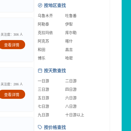
按地区查找
乌鲁木齐
吐鲁番
阿勒泰
伊犁
克拉玛依
库尔勒
关注度：306 人
阿克苏
喀什
查看详情
和田
昌吉
博乐
哈密
按天数查找
一日游
二日游
关注度：286 人
三日游
四日游
查看详情
五日游
六日游
七日游
八日游
九日游
十日游以上
按价格查找