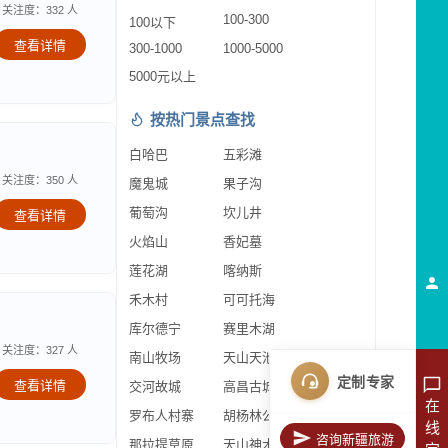
关注度：332 人
100-300
100以下
查看详情
300-1000
1000-5000
5000元以上
按热门景点查找
白哈巴
五彩滩
关注度：350 人
魔鬼城
果子沟
葡萄沟
坎儿井
查看详情
火焰山
香妃墓
莲花湖
喀纳斯
禾木村
可可托海
库尔德宁
赛里木湖
关注度：327 人
南山牧场
天山天池
定制专家
查看详情
交河故城
高昌古城
在
罗布人村寨
胡杨林公园
线
咨询新疆旅游
那拉提草原
天山神木园