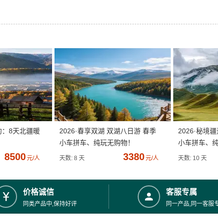
约：8天北疆暖
2026·春享双湖 双湖八日游 春季
2026·秘境
小车拼车、纯玩无购物！
小车拼车、
8500
3380
元/人
天数: 8 天
元/人
天数: 10 天
价格诚信
客服专属
同类产品中,保持好评
同一产品,同一客服