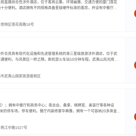
业局直属综合性涉外酒店，位于客商云集、环境幽雅、交通方便的厦门莲花
通十分便利。酒店拥有不同规格具备星级硬件标准的客房，并设有中餐厅、
、大小会议室、商务中心、航空售票、停车尝游泳池、台球城、足寓大型夜
思明区莲花南路18号
中外合资具有现代化设施和先进管理系统的准三星级旅游涉外酒店，位于武
通便利，与风景区一桥之隔，距机尝火车站10分钟车程。武夷山风光绮
遐迩，武夷茶苑大酒店双珠合璧，建筑设计处处体现自然环境与茶文化艺术
山市武夷山国家旅游度假区
套）；拥有中餐厅和商务中心；夜总会、桑拿、棋牌室、美容厅等各种设
方米的停车场，停车便利。餐厅内装修豪华典雅，拥有一个可容纳20多席金碧
间格调高雅的贵宾包厢，环境清爽、舒适。历年来，酒店先后荣获省级诚信单
燕江中路1027号