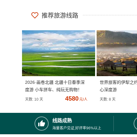
推荐旅游线路
2026·画卷北疆 北疆十日春季深
世界旅客的伊犁之
度游 小车拼车、纯玩无购物！
心深度游
4580
天数: 10 天
元/人
天数: 8 天
线路成熟
海量客户见证,好评率96%以上