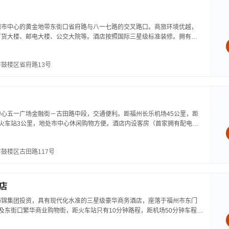
州市中心的黄金地带东街口省府路与八一七路的交叉路口。商旅环境优越，
百货大楼、邮电大楼、公交大院等。酒店按照国际三星级标准装修。拥有各
v、会议中心，是一座综合性商务旅游酒店。...
鼓楼区省府路13号
心五一广场金融街－古田路中段，交通便利。距福州长乐机场45公里，距
火车站3公里，地处市中心休闲购物方便。酒店内设客房（首家拥有配电脑
自助KTV、桑拿、咖啡厅、商务中心，24小时天然温泉。酒店做为福建省
鼓楼区古田路117号
店
海锦集团投资，具有现代化水准的三星级豪华商务酒店，座落于福州市东门
及东街口繁华商业购物街，距火车站只有10分钟路程，距机场50分钟车程，
店主楼17层，建筑面积1.5万多平方米，拥有标准房、单人房、豪华标准房