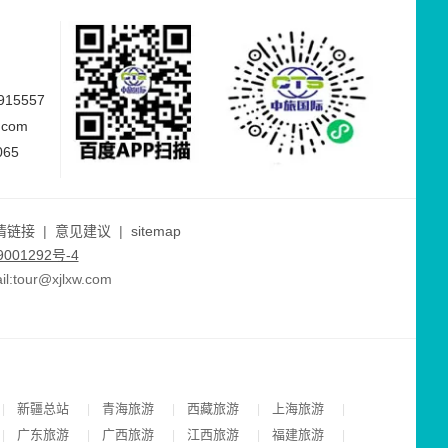
15557
.com
065
情链接
|
意见建议
|
sitemap
001292号-4
ur@xjlxw.com
新疆总站
青海旅游
西藏旅游
上海旅游
|
|
|
|
|
广东旅游
广西旅游
江西旅游
福建旅游
|
|
|
|
|