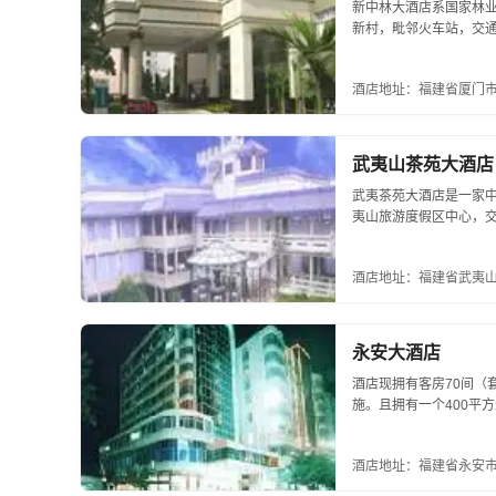
新中林大酒店系国家林
新村，毗邻火车站，交
咖啡厅、多功能宴会厅
总会等配套...
酒店地址：福建省厦门市
武夷山茶苑大酒店
武夷茶苑大酒店是一家
夷山旅游度假区中心，交
丽，武夷岩茶更是闻名
的巧妙融合，...
酒店地址：福建省武夷
永安大酒店
酒店现拥有客房70间（
施。且拥有一个400平
辉煌、宽敞的大厅和7
位rdq...
酒店地址：福建省永安市