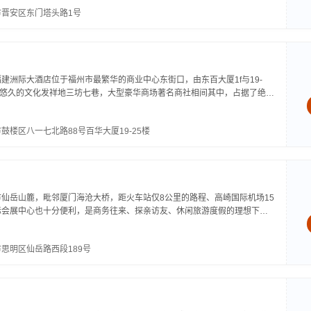
晋安区东门塔头路1号
建洲际大酒店位于福州市最繁华的商业中心东街口，由东百大厦1f与19-
历史悠久的文化发祥地三坊七巷，大型豪华商场著名商社相间其中，占据了绝对
心独运，600平方米的中西式园景亭廊设计，使入住宾客充分...
楼区八一七北路88号百华大厦19-25楼
仙岳山簏，毗邻厦门海沧大桥，距火车站仅8公里的路程、高崎国际机场15
际会展中心也十分便利，是商务往来、探亲访友、休闲旅游度假的理想下榻
适的客房，其中包括标准房、观景房、豪华标准房及豪华套房。客房内配置
思明区仙岳路西段189号