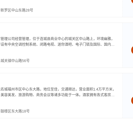
新罗区中山东路28号
店管理公司经营管理，位于连城县商业中心的城关区中山路上，环境幽雅，
房设有中央空调控制系统、闭路电视、迷你酒吧、电子门锁及国际、国内直
层的宾客还可使用全面的国际互联网服务。酒店设有大型多功能厅、商务会
城关镇中山路56号
名城福州市区中心东大路，地位至佳，交通顺达，营业面积1.4万平方米，
、美容美发、旅游购物、商务会议等诸多功能于一体。酒家拥有各式客房，
浴，令您倍感家居的温馨；餐饮以全国最佳厨师强木根为代表的强派闽菜闻
鼓楼区东大路18号