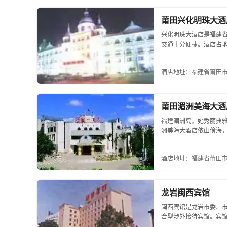
莆田兴化明珠大酒
兴化明珠大酒店是福建省
交通十分便捷。酒店占地
体，提供食、注行、游、娱
酒店地址：福建省莆田
莆田湄洲美海大酒
福建湄洲岛。她秀丽典
洲美海大酒店依山傍海，
带上网、有线电视、空气
中、小会议室...
酒店地址：福建省莆田
龙岩闽西宾馆
闽西宾馆是龙岩市委、
合型涉外接待宾馆。宾
房，年接待能力为30万