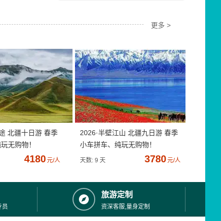
更多 >
疆途 北疆十日游 春季
2026·半壁江山 北疆九日游 春季
纯玩无购物！
小车拼车、纯玩无购物！
4180
3780
元/人
天数: 9 天
元/人
旅游定制
专员
资深客服,量身定制