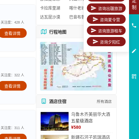
定
制
卡拉库里湖
喀什老城区
咨询出疆旅游
达瓦昆沙漠
巴音布鲁克
咨询夏令营
关注度：428 人
咨询旅游租车
行程地图
更多地图
查看详情
咨询夕阳红
关注度：322 人
查看详情
酒店住宿
所有酒店
乌鲁木齐美丽华大酒
五星级酒店
¥
580
关注度：311 人
新疆石河子凯瑞酒店
查看详情