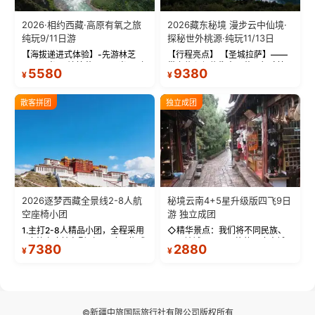
2026·相约西藏·高原有氧之旅
2026藏东秘境 漫步云中仙境·
纯玩9/11日游
探秘世外桃源·纯玩11/13日
【海拔递进式体验】-先游林芝
【行程亮点】 【圣城拉萨】——
(2900米)再访拉萨(3650米)，亲
带上信心与信仰去西藏，行吟拉
5580
9380
¥
¥
测 99%游客零高反 。 【贴心保
萨，感受这座城与生俱来的与众
障】-全程配备便携式制氧机，高
不同！ 【布达拉宫】——集宫殿
反根本不是事儿 ！ 【无人机航
城堡寺院于一体的宏伟建筑，是
散客拼团
独立成团
拍】-雪山/圣湖/...
西藏最完整的古代...
2026逐梦西藏全景线2-8人航
秘境云南4+5星升级版四飞9日
空座椅小团
游 独立成团
1.主打2-8人精品小团，全程采用
◇精华景点：我们将不同民族、
9座航空座椅车型（360度环抱式
不同地域、不同风格的三座古城
7380
2880
¥
¥
座舱），提供VIP级别的舒适出行
—【大理古城、丽江古城、香格
体验 。供氧保障： 2.全程入住舒
里拉、野象谷】呈现给您！...
适型含氧酒店（低海拔的索松村
和林芝除外），并贴心赠...
©新疆中旅国际旅行社有限公司版权所有