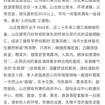
四星级旅游饭店。比邻核心景点武夷宫，与武夷山国家级
旅游度假区也仅一水之隔。山庄依山傍水，环境清雅，占
地百亩，绿化面积在80%以上，平均一间客房拥有一亩绿
地，素有“人间仙居”之美称。
山庄首期开业于1984年，近二十年来三期工程相继完
备。山庄建筑巧妙地将民族化的传统与现代化的设施相融
汇，成就了建筑学界经典的“武夷风格”。诗书大家林锴先
生概然称道“秀而野、巧而朴；精微而寓宏放；古趣而饶
新姿；瞻其外、错落若雪鹭霜鸿；入其内，朗净如澄潭秋
月”……近两百间的客房演绎着多种功用的服务，有典雅气
派的“彭祖屋”（总统套房）温馨舒适的套房，高标逸韵的
标准双人房、单人房独具匠心的布局使得每一扇窗外都是
一天然山水“画幅”，花木交荫，鸟鸣泉呤，置身其中，超
然脱俗。山庄拥有完善的商务中心、国际会议中心和康乐
中心，购物、健身、交通、票务、旅游等配套服务一应俱
全，清新怡人的环境，完善的设施，无微不至的服务定能