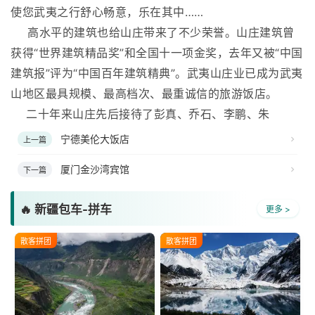
使您武夷之行舒心畅意，乐在其中……
高水平的建筑也给山庄带来了不少荣誉。山庄建筑曾
获得“世界建筑精品奖”和全国十一项金奖，去年又被“中国
建筑报”评为“中国百年建筑精典”。武夷山庄业已成为武夷
山地区最具规模、最高档次、最重诚信的旅游饭店。
二十年来山庄先后接待了彭真、乔石、李鹏、朱
宁德美伦大饭店
上一篇
厦门金沙湾宾馆
下一篇
🔥 新疆包车-拼车
更多 >
散客拼团
散客拼团