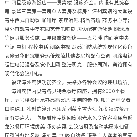
中 四星级旅游饭店——贵宾楼 设施齐全。内设有总统套
房 豪华三套房—套房单人套房及标房：漳州宾馆的大堂设
有中西式自助餐 咖啡厅 茶座酒吧 精品商场 商务中心等；
楼外可观赏中亭花园艺音乐喷泉 周边配有游泳池 网球场
等健身服务设施 三星级旅游饭店——五号楼 内面有中央
空调 电机 程控电话 闭路电视 烟感消防系统等现代化设备
装修豪华舒觉服务热倍规范其他客房均配有空调 闭路电视
程控电话设备及宽带上网 整洁明亮，服务周到，宾馆拥有
现代化会议中心。
福建漳州宾馆功能齐全，是举办各种会议的理想场所。
漳州宾馆内设有各具特色餐厅四座，拥有2000个餐
厅。五号楼餐厅承办高档宴席 主制的参 鲍 翅等高档菜肴
口味纯正 独创的漳州水果系列菜享誉大江南北 凌波餐厅
配有零点大厅 包厢雅座亭榭回廊池光水色令宾客流连忘返
龙池餐厅环境优美 承办点菜 会议包厢及各种实属水仙餐
厅引进各地风味 承办早 中 晚自助餐 深受广大宾客的喜氦