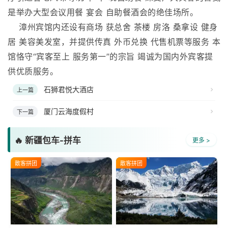
是举办大型会议用餐 宴会 自助餐酒会的绝佳场所。
漳州宾馆内还设有商场 获总舍 茶楼 房洛 桑拿设 健身
居 美容美发室，并提供传真 外币兑换 代售机票等服务 本
馆恪守“宾客至上 服务第一”的宗旨 竭诚为国内外宾客提
供优质服务。
石狮君悦大酒店
上一篇
厦门云海度假村
下一篇
🔥 新疆包车-拼车
更多 >
散客拼团
散客拼团