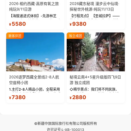
2026·相约西藏·高原有氧之旅
2026藏东秘境 漫步云中仙境·
纯玩9/11日游
探秘世外桃源·纯玩11/13日
【海拔递进式体验】-先游林芝
【行程亮点】 【圣城拉萨】——
(2900米)再访拉萨(3650米)，亲
带上信心与信仰去西藏，行吟拉
5580
9380
¥
¥
测 99%游客零高反 。 【贴心保
萨，感受这座城与生俱来的与众
障】-全程配备便携式制氧机，高
不同！ 【布达拉宫】——集宫殿
反根本不是事儿 ！ 【无人机航
城堡寺院于一体的宏伟建筑，是
散客拼团
独立成团
拍】-雪山/圣湖/...
西藏最完整的古代...
2026逐梦西藏全景线2-8人航
秘境云南4+5星升级版四飞9日
空座椅小团
游 独立成团
1.主打2-8人精品小团，全程采用
◇精华景点：我们将不同民族、
9座航空座椅车型（360度环抱式
不同地域、不同风格的三座古城
7380
2880
¥
¥
座舱），提供VIP级别的舒适出行
—【大理古城、丽江古城、香格
体验 。供氧保障： 2.全程入住舒
里拉、野象谷】呈现给您！...
适型含氧酒店（低海拔的索松村
和林芝除外），并贴心赠...
©新疆中旅国际旅行社有限公司版权所有
许可证号:L-XB-100013