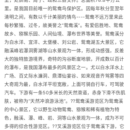
里，处屏南、周宁、政和三县交界。总面积78.8平方公
里。是我国目前唯一的鸳鸯鸟保护区。因每年秋分至翌年
清明之间，有数以千计美丽的情鸟----鸳鸯不远万里来此
每秒繁殖、过冬，故美誉之“鸳鸯溪”。有爱侣胜地、鸳鸯
故乡、猕猴乐园、人间仙境、瀑布世界等美誉。鸳鸯溪分
为白水洋、宜洋、太堡楼、刘公岩、鸳鸯湖五大景区，它
融溪峰岩瀑洞雾湖等山水景观为一体，形成动感强，反差
大的独特旅游境界，奇特的沟谷断崖地貌，开成数以百计
的瀑布，是我国瀑布最多的风景区之一。尤以白水洋水上
广场、百丈际水濂洞、鼎潭仙宴谷、如来观音齐驾雾等四
大奇观为最，白水洋平坦宽敞，上面可骑自行车，可驾驶
汽车。下游有一条50多米长的天然滑道，赤身下滑不伤肌
肤，被称为“天然冲浪游泳池”。??鸳鸯溪游览区为鸳鸯溪
的中心景区，它以野生动物鸳鸯、猕猴和稀有植物为特
色，融溪、瀑、峰、岩、洞等山水景观为一体，成为不可
多得的综合性游览区。??叉溪游览区位于鸳鸯溪下游，它