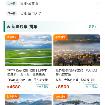
福建-武夷山
上一篇
福建-厦门大学
下一篇
🔥 新疆包车-拼车
更多 >
散客拼团
小车拼车
2026·画卷北疆 北疆十日春季
世界旅客的伊犁之约：8天北疆
深度游 小车拼车、纯玩无购
暖心深度游
物！
自驾环湖360°：用一圈车轮丈量
探秘三大雅丹之首：游览被《中
“大西洋最后一滴眼泪”的极致蔚
国国家地理》评选为“中国最美的
4580
8500
468人看过
257人看过
¥
¥
蓝。 赛湖旅拍：甄选多款风格服
三大雅丹”第一名的克拉玛依魔鬼
饰，9张精修美照，定格赛里木湖
城。 中国第一村：探访仅存的图
绝美瞬间。 赛湖坦克300跟车视
瓦人最大村落——禾木村，欣赏
包车拼车
包车拼车
频：专业摄影师...
晨雾与小木...