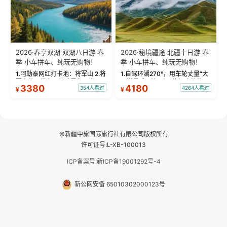
2026·春享双湖 双湖八日游 春
2026·秘境疆途 北疆十日游 春
季 小车拼车、纯玩无购物！
季 小车拼车、纯玩无购物！
1.阿勒泰网红打卡地：将军山 2.将
1.自驾环湖270°，用车轮丈量“大
军山落日缆车，体验雪都风光 3.
西洋最后一滴眼泪”的极致蔚蓝，
3380
4180
354人看过
4264人看过
¥
¥
将军山，夕阳派对，蹦迪party 4.
让雪山、花海与深邃湖水在转弯
自驾赛里木湖360°环湖 5.二进赛
间连成自由的画卷。 2.特别赠送
湖随心游，邂逅湖畔日出浪漫...
那拉提景区3公里内，落地窗三钻
民宿 3.那...
©新疆中旅国际旅行社有限公司版权所有
许可证号:L-XB-100013
ICP备案号:新ICP备19001292号-4
新公网安备 65010302000123号