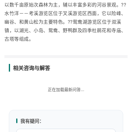
以数千亩原始次森林为主，辅以丰富多彩的河谷景观。??
水竹洋－－考溪游览区位于叉溪游览区西面，它以险峰、
幽谷、和黄山松为主要特色。??鸳鸯湖游览区位于双溪
镇，以湖光、小岛、鸳鸯、野鸭群及四季杜鹃花和寺庙、
古塔等组成。
相关咨询与解答
正在加载最新问答...
我有疑问：