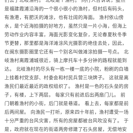
们去了北岐渔村。 北岐是个渔村。 同行人告诉说，虽然
是福建霞浦沿海的一个很小很小的渔村，但村后有码头，
有渔港，有肥沃的滩涂，也有壮阔的海面。 渔村依山傍
水，是个近海拍摄的好地方，虽然只是一片小海，但海上
劳动作业内容丰富，海面光影变化复杂，无论春夏秋冬季
节更替，那里都是海洋滩涂风光摄影的绝佳去处，因此，
在闽东摄影圈里它还有一个别名叫做滩涂拍摄一号点。 北
岐渔村离霞浦城很近，骑上摩托车十多分钟的路程就能到
达。 北岐渔村的尽头有一栋一楼一底的小院，粉刷的白墙
上挂着村党支部、村委会和村民兵营三块牌子。 这就是离
渔民们最近最近的政权组织了。 渔村是一色的石头垒的房
子，有楼，上下两层。 每家只有前进后出两扇门儿。 前
门朝着渔村的小街，后门就是巷道。 看上去，每家都是前
后两间屋。 向渔民一打听，原来四十年前，渔村遭受一场
十分严重的台风灾害，所有的房屋都被台风吹没有了。 于
是，政府就在现在的街道两旁修建了石头房屋，无偿地安