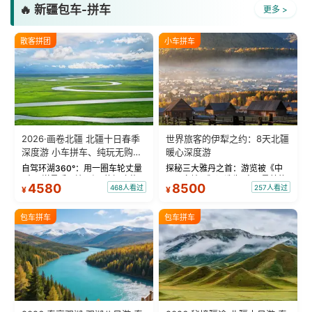
🔥 新疆包车-拼车
更多 >
散客拼团
小车拼车
2026·画卷北疆 北疆十日春季
世界旅客的伊犁之约：8天北疆
深度游 小车拼车、纯玩无购
暖心深度游
物！
自驾环湖360°：用一圈车轮丈量
探秘三大雅丹之首：游览被《中
“大西洋最后一滴眼泪”的极致蔚
国国家地理》评选为“中国最美的
4580
8500
468人看过
257人看过
¥
¥
蓝。 赛湖旅拍：甄选多款风格服
三大雅丹”第一名的克拉玛依魔鬼
饰，9张精修美照，定格赛里木湖
城。 中国第一村：探访仅存的图
绝美瞬间。 赛湖坦克300跟车视
瓦人最大村落——禾木村，欣赏
包车拼车
包车拼车
频：专业摄影师...
晨雾与小木...