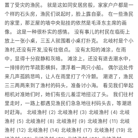
置了受灾的渔民。 就是这如同安居房般，家家户户都是一
个样的石头房，渔民们说起时，脸上露自豪。 在一些渔民
的家里，那正屋的墙中央贴挂的依然是毛泽东主席的画
像。 这是一种很朴实的感情。 没有事儿的村民在临街上
放上一张小桌，三五人就围着小桌打扑克。 北岐村是个小
渔村,还没有开发,没有住宿点。 没有太阳的滩涂，在雨
中，显得十分寂静和灰暗。 滩涂上，还没有退去潮水中，
一排排的竹竿疏影横斜，漂浮着一两只小船。 偶尔远处传
来几声孤鸥悲鸣，让人在雨里打了个冷颤。 潮退了，渔民
三三两两来到了渔村的码头，准备讨小海。 看见我们举起
相机对准她们时，她们有些儿羞涩地扭过了头。 我们往村
里走时，一路上都遇见渔民们急急地往村码头去，等潮退
时赶海。 北岐渔村 (2) 北岐渔村 (3) 北岐渔村 (4) 北岐
渔村 (5) 北岐渔村 (8) 北岐渔村 (9) 北岐渔村 (11) 北岐
渔村 (12) 北岐渔村 (14) 北岐渔村 (17) 北岐渔村 (19) 北