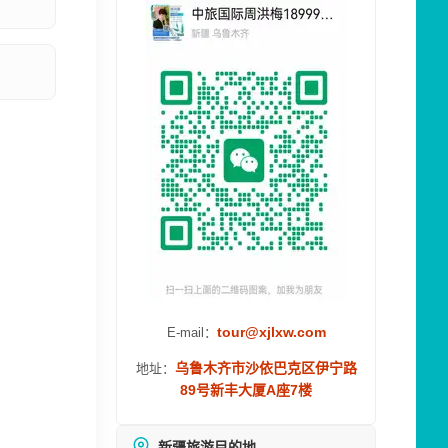
tour@xjlxw.com
E-mail：
乌鲁木齐市沙依巴克区伊宁路
地址：
89号新丰大厦A座7楼
新疆旅游目的地