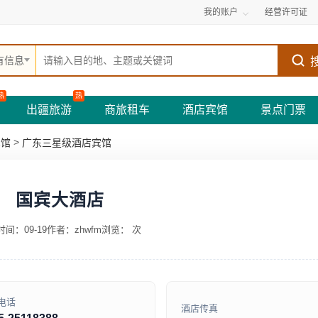
我的账户
经营许可证
有信息
热
热
出疆旅游
商旅租车
酒店宾馆
景点门票
>
宾馆
广东三星级酒店宾馆
国宾大酒店
间：09-19
作者：zhwfm
浏览：
次
电话
酒店传真