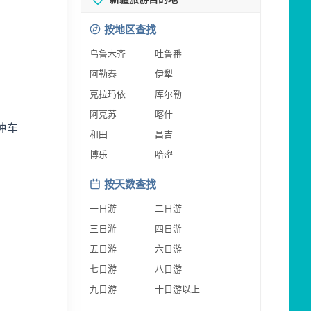
按地区查找
乌鲁木齐
吐鲁番
阿勒泰
伊犁
克拉玛依
库尔勒
阿克苏
喀什
钟车
和田
昌吉
博乐
哈密
按天数查找
一日游
二日游
三日游
四日游
五日游
六日游
七日游
八日游
九日游
十日游以上