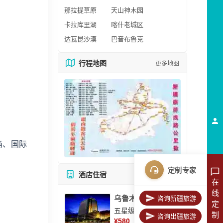
那拉提草原
天山神木园
卡拉库里湖
喀什老城区
达瓦昆沙漠
巴音布鲁克
行程地图
更多地图
箱、国际
定制专家
酒店住宿
所有酒店
在
线
乌鲁木齐美丽华大酒
咨询新疆旅游
定
五星级酒店
制
咨询出疆旅游
¥
580