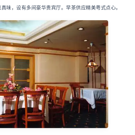
见真味，设有多间豪华贵宾厅。早茶供应精美粤式点心。