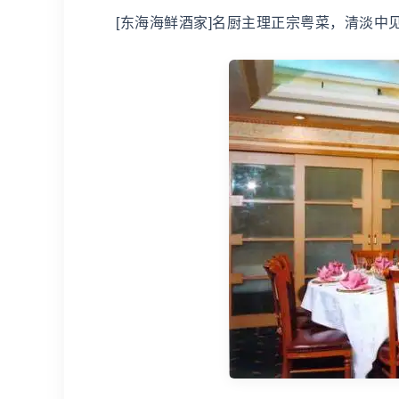
[东海海鲜酒家]名厨主理正宗粤菜，清淡中