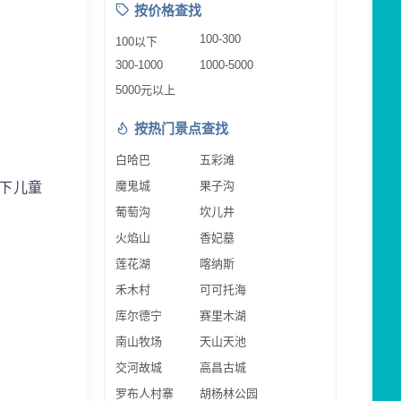
按价格查找
100-300
100以下
300-1000
1000-5000
5000元以上
按热门景点查找
白哈巴
五彩滩
魔鬼城
果子沟
下儿童
葡萄沟
坎儿井
火焰山
香妃墓
莲花湖
喀纳斯
禾木村
可可托海
库尔德宁
赛里木湖
南山牧场
天山天池
交河故城
高昌古城
罗布人村寨
胡杨林公园