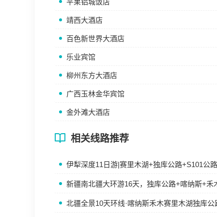
平果铝城饭店
靖西大酒店
百色新世界大酒店
乐业宾馆
柳州东方大酒店
广西玉林金华宾馆
金外滩大酒店
相关线路推荐
伊犁深度11日游|赛里木湖+独库公路+S101
新疆南北疆大环游16天，独库公路+喀纳斯+禾
北疆全景10天环线·喀纳斯禾木赛里木湖独库公