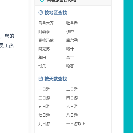
按地区查找
乌鲁木齐
吐鲁番
阿勒泰
伊犁
，您的
克拉玛依
库尔勒
员工热
阿克苏
喀什
和田
昌吉
博乐
哈密
按天数查找
一日游
二日游
三日游
四日游
五日游
六日游
七日游
八日游
九日游
十日游以上