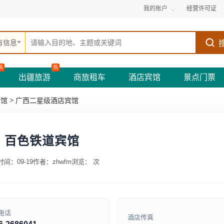
我的账户
经营许可证
有信息
热
热
出疆旅游
商旅租车
酒店宾馆
景点门票
>
宾馆
广西二星级酒店宾馆
百色铁道宾馆
间：09-19
作者：zhwfm
浏览：
次
电话
酒店传真