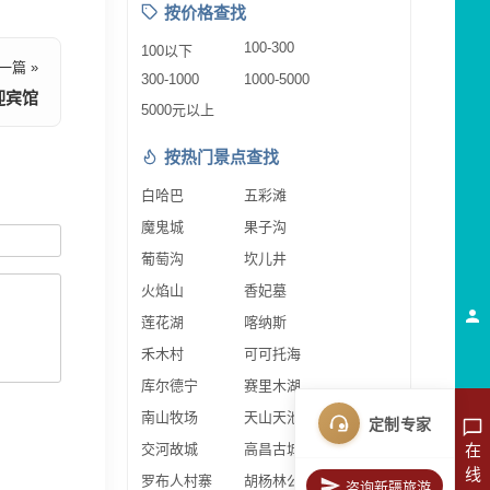
按价格查找
100-300
100以下
一篇 »
300-1000
1000-5000
迎宾馆
5000元以上
按热门景点查找
白哈巴
五彩滩
魔鬼城
果子沟
葡萄沟
坎儿井
火焰山
香妃墓
莲花湖
喀纳斯
禾木村
可可托海
库尔德宁
赛里木湖
南山牧场
天山天池
定制专家
交河故城
高昌古城
在
线
罗布人村寨
胡杨林公园
咨询新疆旅游