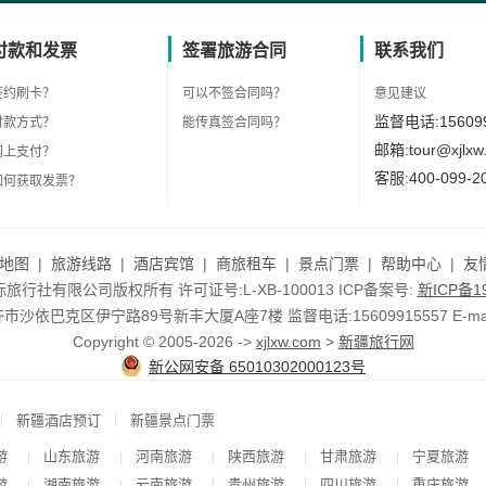
付款和发票
签署旅游合同
联系我们
签约刷卡？
可以不签合同吗？
意见建议
监督电话:156099
付款方式？
能传真签合同吗？
邮箱:tour@xjlxw
网上支付？
客服:400-099-2
如何获取发票？
地图
|
旅游线路
|
酒店宾馆
|
商旅租车
|
景点门票
|
帮助中心
|
友
行社有限公司版权所有 许可证号:L-XB-100013 ICP备案号:
新ICP备19
依巴克区伊宁路89号新丰大厦A座7楼 监督电话:15609915557 E-mail:to
Copyright © 2005-2026 ->
xjlxw.com
>
新疆旅行网
新公网安备 65010302000123号
|
|
新疆酒店预订
新疆景点门票
游
山东旅游
河南旅游
陕西旅游
甘肃旅游
宁夏旅游
|
|
|
|
|
游
湖南旅游
云南旅游
贵州旅游
四川旅游
重庆旅游
|
|
|
|
|