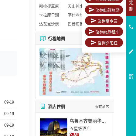
定
那拉提草原
天山神木园
制
咨询出疆旅游
卡拉库里湖
喀什老城区
咨询夏令营
达瓦昆沙漠
巴音布鲁克
咨询旅游租车
行程地图
更多地图
咨询夕阳红
09-19
酒店住宿
所有酒店
09-19
乌鲁木齐美丽华大酒
09-19
五星级酒店
¥
580