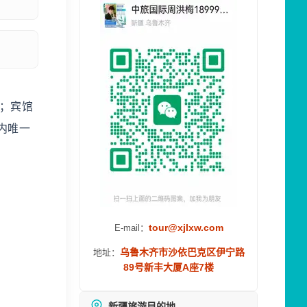
；宾馆
内唯一
tour@xjlxw.com
E-mail：
乌鲁木齐市沙依巴克区伊宁路
地址：
89号新丰大厦A座7楼
新疆旅游目的地