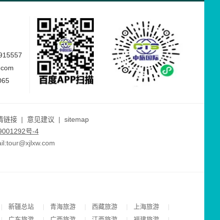
15557
.com
065
情链接
|
意见建议
|
sitemap
001292号-4
ur@xjlxw.com
新疆总站
青海旅游
西藏旅游
上海旅游
|
|
|
|
|
广东旅游
广西旅游
江西旅游
福建旅游
|
|
|
|
|