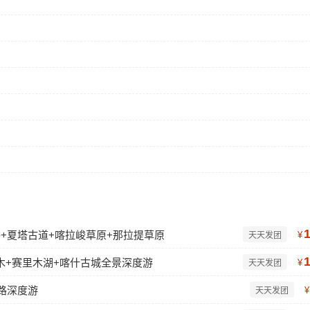
公路+夏塔古道+喀拉峻草原+那拉提草原
¥
天天发团
木+赛里木湖+喀什古城全景深度游
¥
天天发团
路深度游
¥
天天发团