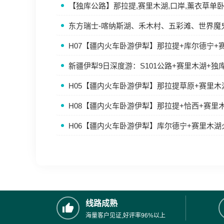
【独库公路】那拉提,赛里木湖,口岸,薰衣草单
东方瑞士-喀纳斯湖、禾木村、五彩滩、世界魔
H07【疆内火车卧游伊犁】那拉提+库尔德宁+
新疆伊犁9日深度游：S101公路+赛里木湖+独
H05【疆内火车卧游伊犁】那拉提草原+赛里
H08【疆内火车卧游伊犁】那拉提+恰西+赛里
H06【疆内火车卧游伊犁】库尔德宁+赛里木
线路成熟
海量客户见证,好评率96%以上