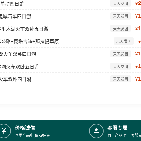
卧单动四日游
¥
天天发团
鬼城汽车四日游
¥
天天发团
赛里木湖火车双卧五日游
¥
天天发团
库公路+夏塔古道+那拉提草原
¥
天天发团
木湖火车双卧四日游
¥
天天发团
木湖火车双卧五日游
¥
天天发团
湖火车双卧四日游
¥
天天发团
价格诚信
客服专属
同类产品中,保持好评
同一产品,同一客服