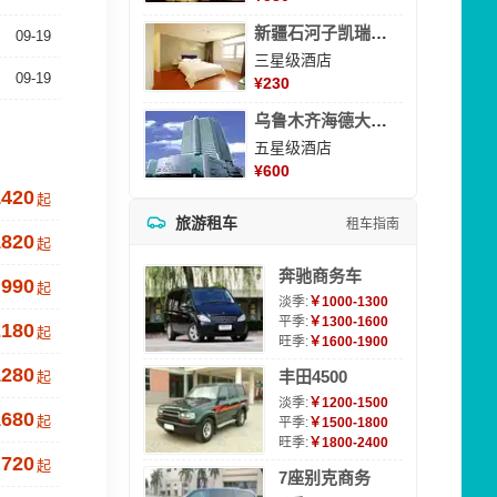
新疆石河子凯瑞酒店
09-19
三星级酒店
09-19
¥
230
乌鲁木齐海德大酒店
五星级酒店
¥
600
1420
起
旅游租车
租车指南
1820
起
奔驰商务车
990
起
淡季:
￥1000-1300
平季:
￥1300-1600
2180
起
旺季:
￥1600-1900
1280
丰田4500
起
淡季:
￥1200-1500
1680
起
平季:
￥1500-1800
旺季:
￥1800-2400
720
起
7座别克商务