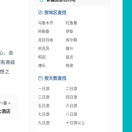
按地区查找
乌鲁木齐
吐鲁番
阿勒泰
伊犁
克拉玛依
库尔勒
阿克苏
喀什
心、会
和田
昌吉
配有高级
博乐
哈密
想之
按天数查找
一日游
二日游
三日游
四日游
一篇 »
五日游
六日游
大酒店
七日游
八日游
九日游
十日游以上