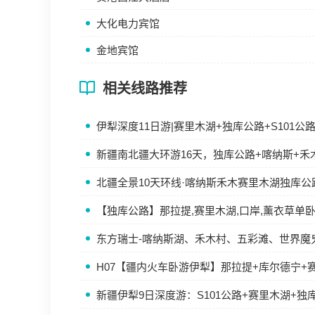
大化电力宾馆
金地宾馆
相关线路推荐
伊犁深度11日游|赛里木湖+独库公路+S101
新疆南北疆大环游16天，独库公路+喀纳斯+禾
北疆全景10天环线·喀纳斯禾木赛里木湖独库公
【独库公路】那拉提,赛里木湖,口岸,薰衣草单
东方瑞士-喀纳斯湖、禾木村、五彩滩、世界魔
H07【疆内火车卧游伊犁】那拉提+库尔德宁+
新疆伊犁9日深度游：S101公路+赛里木湖+独