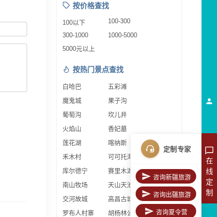
按价格查找
100-300
100以下
300-1000
1000-5000
5000元以上
按热门景点查找
白哈巴
五彩滩
魔鬼城
果子沟
葡萄沟
坎儿井
火焰山
香妃墓
莲花湖
喀纳斯
定制专家
禾木村
可可托海
在
库尔德宁
赛里木湖
线
咨询新疆旅游
定
南山牧场
天山天池
制
咨询出疆旅游
交河故城
高昌古城
咨询夏令营
罗布人村寨
胡杨林公园