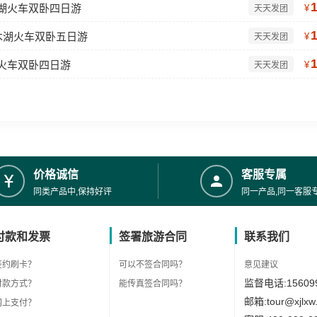
木湖火车双卧四日游
¥
天天发团
木湖火车双卧五日游
¥
天天发团
湖火车双卧四日游
¥
天天发团
价格诚信
客服专属
同类产品中,保持好评
同一产品,同一客服
付款和发票
签署旅游合同
联系我们
签约刷卡？
可以不签合同吗？
意见建议
监督电话:156099
付款方式？
能传真签合同吗？
邮箱:tour@xjlxw
网上支付？