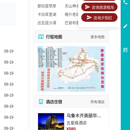
那拉提草原
天山神木园
咨询旅游租车
卡拉库里湖
喀什老城区
咨询夕阳红
达瓦昆沙漠
巴音布鲁克
行程地图
更多地图
09-19
09-19
09-19
09-19
09-19
酒店住宿
所有酒店
09-19
乌鲁木齐美丽华大酒
09-19
五星级酒店
09-19
¥
580