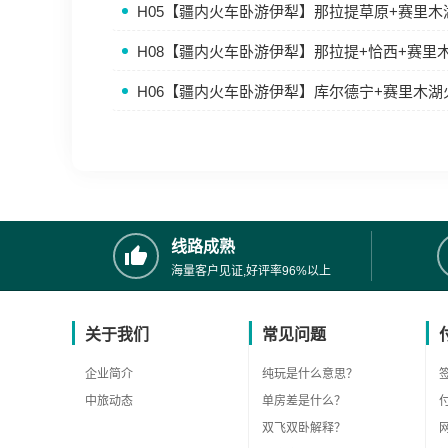
H05【疆内火车卧游伊犁】那拉提草原+赛里
H08【疆内火车卧游伊犁】那拉提+恰西+赛里
H06【疆内火车卧游伊犁】库尔德宁+赛里木
线路成熟
海量客户见证,好评率96%以上
关于我们
常见问题
企业简介
纯玩是什么意思？
中旅动态
单房差是什么？
双飞双卧解释？