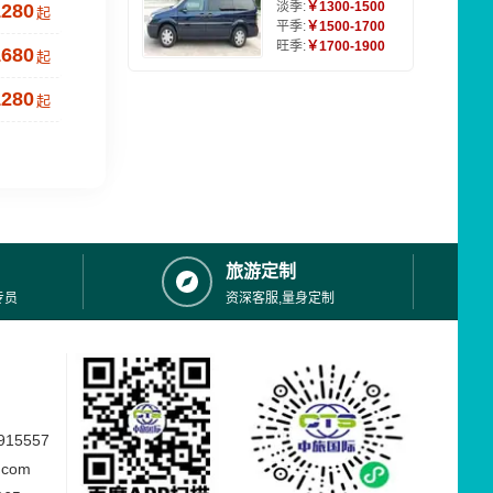
淡季:
￥1300-1500
1280
起
平季:
￥1500-1700
旺季:
￥1700-1900
1680
起
1280
起
旅游定制
专员
资深客服,量身定制
15557
.com