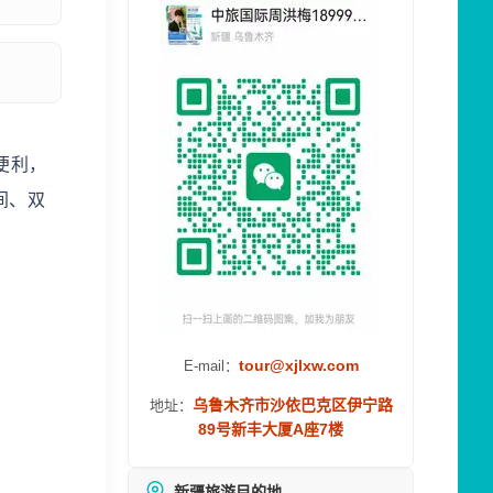
便利，
间、双
tour@xjlxw.com
E-mail：
乌鲁木齐市沙依巴克区伊宁路
地址：
89号新丰大厦A座7楼
新疆旅游目的地