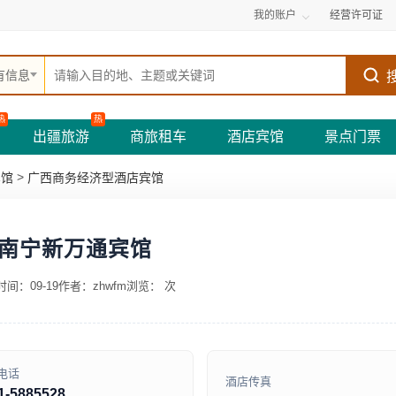
我的账户
经营许可证
有信息
热
热
出疆旅游
商旅租车
酒店宾馆
景点门票
>
宾馆
广西商务经济型酒店宾馆
南宁新万通宾馆
间：09-19
作者：zhwfm
浏览：
次
电话
酒店传真
1-5885528