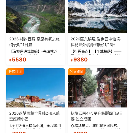
2026·相约西藏·高原有氧之旅
2026藏东秘境 漫步云中仙境·
纯玩9/11日游
探秘世外桃源·纯玩11/13日
【海拔递进式体验】-先游林芝
【行程亮点】 【圣城拉萨】——
(2900米)再访拉萨(3650米)，亲
带上信心与信仰去西藏，行吟拉
5580
9380
¥
¥
测 99%游客零高反 。 【贴心保
萨，感受这座城与生俱来的与众
障】-全程配备便携式制氧机，高
不同！ 【布达拉宫】——集宫殿
反根本不是事儿 ！ 【无人机航
城堡寺院于一体的宏伟建筑，是
散客拼团
独立成团
拍】-雪山/圣湖/...
西藏最完整的古代...
2026逐梦西藏全景线2-8人航
秘境云南4+5星升级版四飞9日
空座椅小团
游 独立成团
1.主打2-8人精品小团，全程采用
◇精华景点：我们将不同民族、
9座航空座椅车型（360度环抱式
不同地域、不同风格的三座古城