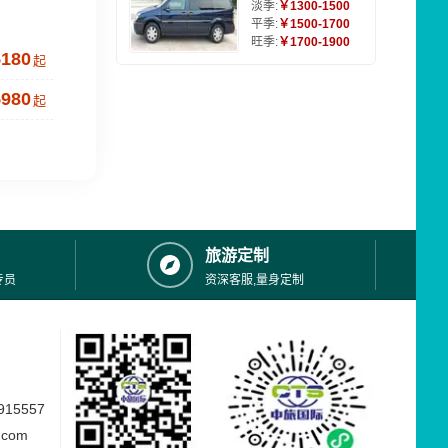
淡季:
￥1300-1500
平季:
￥1500-1700
旺季:
￥1700-1900
5180
起
5980
起
旅游定制
专员
资深客服,量身定制
15557
.com