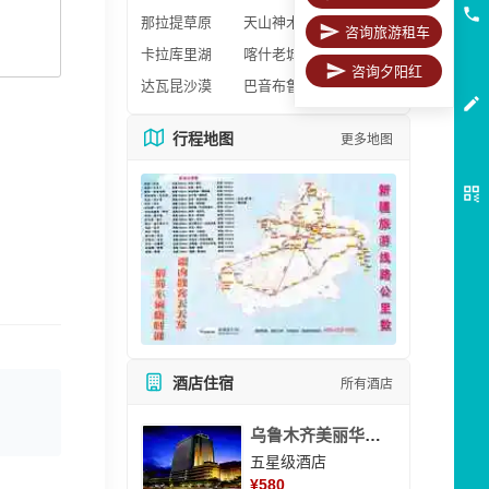
那拉提草原
天山神木园
咨询旅游租车
卡拉库里湖
喀什老城区
咨询夕阳红
达瓦昆沙漠
巴音布鲁克
行程地图
更多地图
酒店住宿
所有酒店
乌鲁木齐美丽华大酒
五星级酒店
¥
580