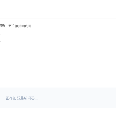
可选，支持 jpg/png/gif)
正在加载最新问答...