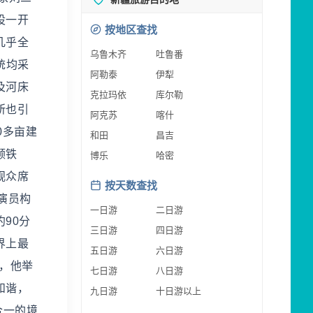
设一开
按地区查找
几乎全
乌鲁木齐
吐鲁番
统均采
阿勒泰
伊犁
及河床
克拉玛依
库尔勒
所也引
阿克苏
喀什
0多亩建
和田
昌吉
颗铁
博乐
哈密
观众席
按天数查找
的演员构
一日游
二日游
90分
三日游
四日游
界上最
五日游
六日游
，他举
七日游
八日游
和谐，
九日游
十日游以上
合一的境