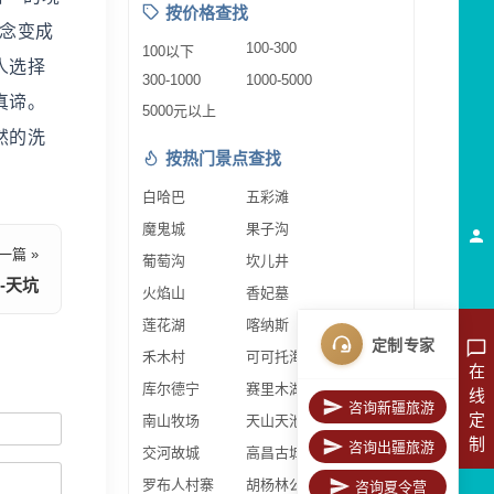
按价格查找
理念变成
100-300
100以下
人选择
300-1000
1000-5000
真谛。
5000元以上
然的洗
按热门景点查找
白哈巴
五彩滩
魔鬼城
果子沟
一篇 »
葡萄沟
坎儿井
-天坑
火焰山
香妃墓
莲花湖
喀纳斯
定制专家
禾木村
可可托海
在
库尔德宁
赛里木湖
线
咨询新疆旅游
定
南山牧场
天山天池
制
咨询出疆旅游
交河故城
高昌古城
罗布人村寨
胡杨林公园
咨询夏令营