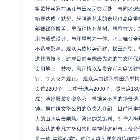
姐歌圩坐落在漓江与田家河交汇处，与闻名遐
始便达成了默契，既强调艺术的表现也高度重
部被绿色覆盖，里面种植有茶树、凤尾竹等，
用隐蔽式设计，与环境融为一体，水上舞台全
不造成影响。观众席依地势而建，梯田造型，
进韩国技术，建成目前全国最先进的生态环保
设用地上，鼓楼、风雨桥以及贵宾观众席等建
钉，令人叹为观止。 观众席由绿色梯田造型构
设位2200个，其中普通席2000个，贵宾席1
成；演出服装多姿多彩，根据各不同的场景选
钟。据广维文华公司的负责人介绍，目前已申
大的山水实景剧场。演出的总策划、制作人梅
世公认的非凡才华和独创精神使这部与上帝合
是一种"美丽心境"。这种大绿色理念将传统