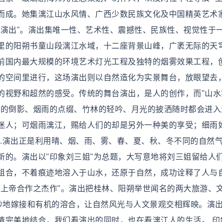
而成。她集漓江山水风情、广西少数民族文化及中国精英艺术
景演出"。演出集唯一性、艺术性、震撼性、民族性、视觉性于
里的阳朔书童山段漓江水域，十二座背景山峰，广袤无际的天
前国内最大规模的环境艺术灯光工程及独特的烟雾效果工程，
的空间里进行，这场演出则以自然造化为实景舞台，放眼望去
的视野和超然的感受。传统的舞台演出，是人的创作，而"山水
镜的倒影、烟雨的点缀、竹林的轻吟、月光的披洒随时都会进入
迷人；可烟雨漓江，赐给人们的却是另外一种美的享受；细雨
...演出正是利用晴、烟、雨、雾、春、夏、秋、冬不同的自然
新的。演出以"印象刘三姐"为总题，大写意地将刘三姐留给人
组合，不着痕迹地溶入于山水，还原于自然，成功诠释了人与
与上帝合作之杰作"。演出把桂林、阳朔举世闻名的两大旅游、
巧妙地嫁接和有机的溶合，让自然风光与人文景观交相辉映。演
情完美地结合，我们看演出的同时，也在看漓江人的生活。 印