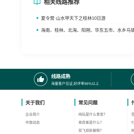
相关线路推荐
夏令营·山水甲天下之桂林10日游
海南、桂林、北海、阳朔、华东五市、水乡乌
线路成熟
海量客户见证,好评率96%以上
关于我们
常见问题
企业简介
纯玩是什么意思？
中旅动态
单房差是什么？
双飞双卧解释？