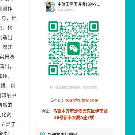
家创作
一身，是
穹，构
创造出
，漓江
实景演
演出，
如纱，
气候，创
们印象中
tour@xjlxw.com
E-mail：
自然的
乌鲁木齐市沙依巴克区伊宁路
地址：
文化资
89号新丰大厦A座7楼
出立足于
象刘三
新疆旅游目的地