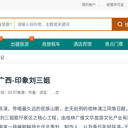
我的账户
经营许可证
有信息
热
热
出疆旅游
商旅租车
酒店宾馆
景点门票
游记
广西-印象刘三姐
间：02-07
来源：
作者：
浏览：
...
次
导演，传唱最久远的民族山歌，史无前例的桂林漓江风情巨献
-刘三姐歌圩景区之核心工程，由桂林广维文华旅游文化产业有
国家一级编剧梅帅元任总策划、制作人，以及两位年轻导演--