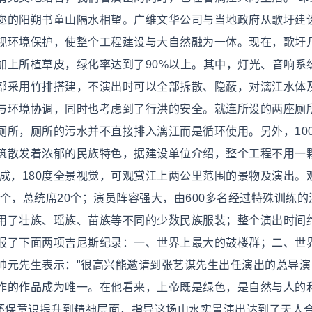
迩的阳朔书童山隔水相望。广维文华公司与当地政府从歌圩建
视环境保护，使整个工程建设与大自然融为一体。现在，歌圩
加上所植草皮，绿化率达到了90%以上。其中，灯光、音响系
部采用竹排搭建，不演出时可以全部拆散、隐蔽，对漓江水体
与环境协调，同时也考虑到了行洪的安全。就连所设的两座厕
厕所，厕所的污水并不直接排入漓江而是循环使用。另外，10
筑散发着浓郁的民族特色，据建设单位介绍，整个工程不用一
成，180度全景视觉，可观赏江上两公里范围的景物及演出。
80个，总统席20个；演员阵容强大，由600多名经过特殊训练
用了壮族、瑶族、苗族等不同的少数民族服装；整个演出时间约
报了下面两项吉尼斯纪录：一、世界上最大的鼓楼群；二、世
帅元先生表示："很高兴能邀请到张艺谋先生出任演出的总导演
作的作品成为唯一。在他看来，上帝既是绿色，是自然与人的
的环保意识提升到精神层面，指导这场山水实景演出达到了天人