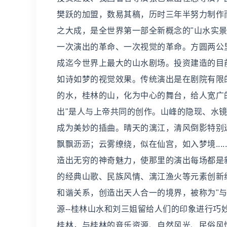
樊跃的加盟，数易其稿，历时三年半努力制作
之大成，是全世界第一部全新概念的"山水实
一次演出的革命、一次视觉的革命。方圆两公
成迄今世界上最大的山水剧场。投资建造的目
如诗如梦的视觉效果。传统演出是在剧院有限
的水，桂林的山，化为中心的舞台，给人宽广
出"是人与上帝共同的创作。山峰的隐现、水
成为美妙的插曲。晴天的漓江，清风倒影特别
飘飘沥沥；云雾缭绕，似在仙宫，如入梦境...
造出无穷的神奇魅力，使那里的演出每场都是
的经典山歌、民族风情、漓江渔火等元素创新
和谐关系，创造出天人合一的境界，被称为"
源--桂林山水和刘三姐留给人们的印象进行
桂林，与桂林的音乐资源、自然风光、民俗风