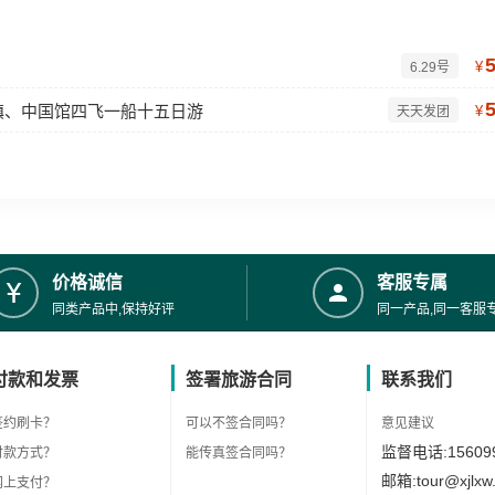
¥
6.29号
镇、中国馆四飞一船十五日游
¥
天天发团
价格诚信
客服专属
同类产品中,保持好评
同一产品,同一客服
付款和发票
签署旅游合同
联系我们
签约刷卡？
可以不签合同吗？
意见建议
监督电话:156099
付款方式？
能传真签合同吗？
邮箱:tour@xjlxw
网上支付？